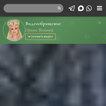
Видеообращение
Ирины Волиной
Смотреть видео