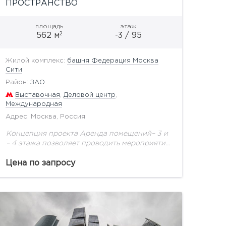
ПРОСТРАНСТВО
площадь
этаж
2
562 м
-3 / 95
Жилой комплекс:
башня Федерация Москва
Сити
Район:
ЗАО
Выставочная
,
Деловой центр
,
Международная
Адрес: Москва, Россия
Концепция проекта Аренда помещений– 3 и
– 4 этажа позволяет проводить мероприятия
разного формата: - Выставки; - Галереи; -
Лектории; - Конференции; - Рекламных
Цена по запросу
компаний или презентаций;...