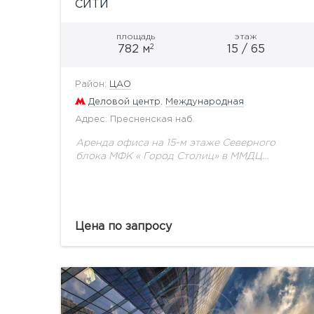
СИТИ
площадь
этаж
2
782 м
15 / 65
Район:
ЦАО
Деловой центр
,
Международная
Адрес: Пресненская наб.
Аренда офиса на 15-м этаже Северного
блока МФК « Город Столиц» в ММДЦ
«Москва-Сити». Площадь 782,6 кв.м,
Кабинетная планировка, отделка класса
"люкс", меблировка. Стоимость аренды: 3
586...
Цена по запросу