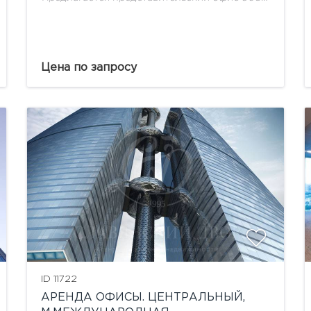
кв.м на 6 этаже в ММДЦ "Город столиц" :
кабинет для руководства, open space для
офисных работников, 2 переговорные,
кухня....
Цена по запросу
ID 11722
АРЕНДА ОФИСЫ. ЦЕНТРАЛЬНЫЙ,