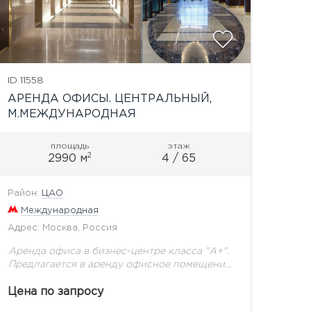
ID 11558
АРЕНДА ОФИСЫ. ЦЕНТРАЛЬНЫЙ,
М.МЕЖДУНАРОДНАЯ
площадь
этаж
2
2990 м
4 / 65
Район:
ЦАО
Международная
Адрес: Москва, Россия
Аренда офиса в бизнес-центре класса "А+".
Предлагается в аренду офисное помещение
общей пл. 2 990 м2. Это
многофункциональный комплекс
Цена по запросу
расположенный в центре деловой