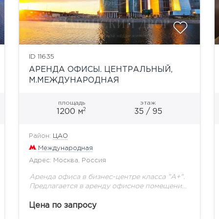
ID 11635
АРЕНДА ОФИСЫ. ЦЕНТРАЛЬНЫЙ,
М.МЕЖДУНАРОДНАЯ
площадь
этаж
2
1200 м
35 / 95
Район:
ЦАО
Международная
Адрес: Москва, Россия
Аренда офиса в бизнес-центре класса "А+".
Предлагается в аренду офисное помещение
общей пл. 1 200 м2 в многофункциональном
комплексе расположенном в центре
Цена по запросу
деловой активности Москвы. Здание