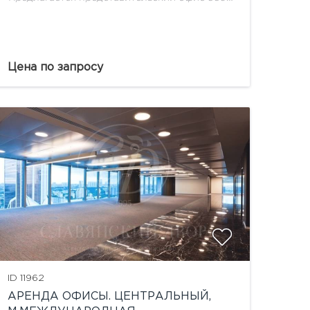
кв.м на 6 этаже в ММДЦ "Город столиц" :
кабинет для руководства, кабинеты для
офисных работников, переговорная, кухня.
выполнена качественная...
Цена по запросу
ID 11962
АРЕНДА ОФИСЫ. ЦЕНТРАЛЬНЫЙ,