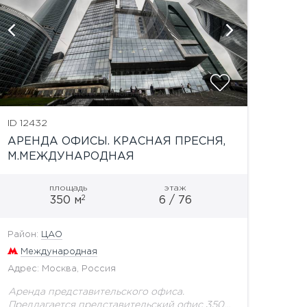
показат
ID 12432
АРЕНДА ОФИСЫ. КРАСНАЯ ПРЕСНЯ,
М.МЕЖДУНАРОДНАЯ
площадь
этаж
2
350 м
6 / 76
Район:
ЦАО
Международная
Адрес: Москва, Россия
Аренда представительского офиса.
Предлагается представительский офис 350