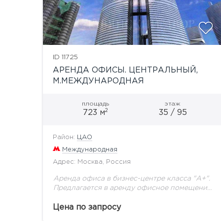
ID 11725
АРЕНДА ОФИСЫ. ЦЕНТРАЛЬНЫЙ,
М.МЕЖДУНАРОДНАЯ
площадь
этаж
2
723 м
35 / 95
Район:
ЦАО
Международная
Адрес: Москва, Россия
Аренда офиса в бизнес-центре класса "А+".
Предлагается в аренду офисное помещение
общей пл. 723,31 м2 в многофункциональном
комплексе расположенном в центре
Цена по запросу
деловой активности Москвы. Здание