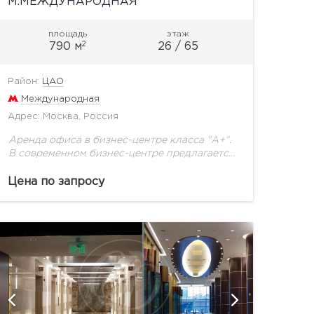
М.МЕЖДУНАРОДНАЯ
площадь
этаж
2
790 м
26 / 65
Район:
ЦАО
Международная
Адрес: Москва, Россия
Аренда офиса в бизнес-центре класса "А+".
В современном бизнес-центре предлагается
офисное помещение общей пл. 790 м2.
Помещение расположено на 26 этаже.
Цена по запросу
Здание оборудовано автоматизированными
инженерными системами, современной...