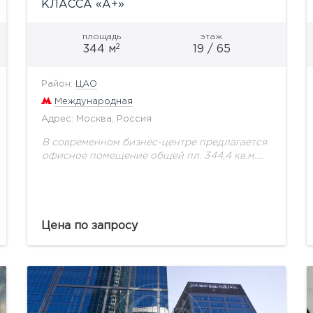
КЛАССА «А+»
площадь
этаж
2
344 м
19 / 65
Район:
ЦАО
Международная
Адрес: Москва, Россия
В современном бизнес-центре предлагается
офисное помещение общей пл. 344,4 кв.м.
Помещение расположено на 19 этаже.
Здание оборудовано автоматизированными
инженерными системами, современной
системой контроля и управления доступом,
трансформаторными...
Цена по запросу