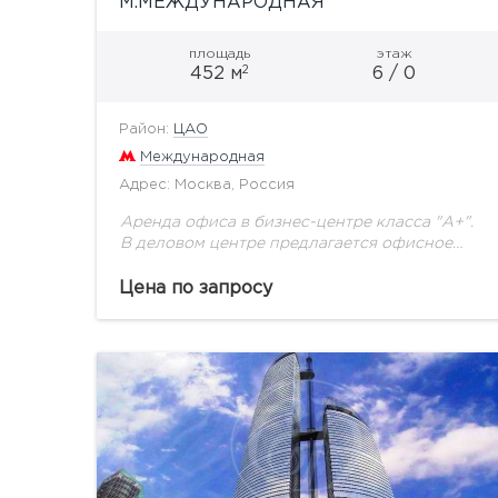
М.МЕЖДУНАРОДНАЯ
площадь
этаж
2
452 м
6 / 0
Район:
ЦАО
Международная
Адрес: Москва, Россия
Аренда офиса в бизнес-центре класса "А+".
В деловом центре предлагается офисное
помещение общей пл. 452 кв.м. Помещение с
отделкой с видом на Москва-реку. Здание
Цена по запросу
оборудовано автоматизированными
инженерными...