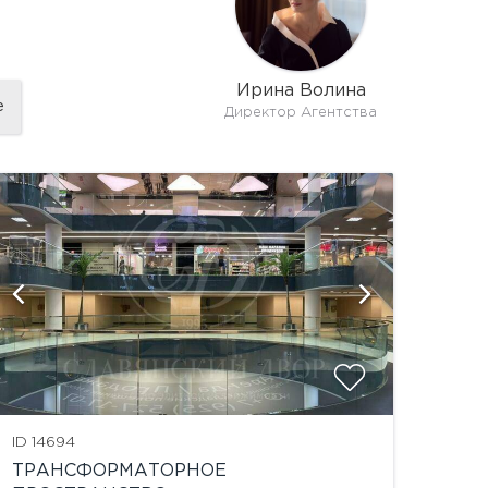
Ирина Волина
е
Директор Агентства
показат
ID 14694
ТРАНСФОРМАТОРНОЕ