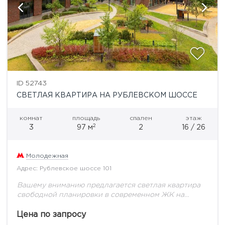
ID 52743
СВЕТЛАЯ КВАРТИРА НА РУБЛЕВСКОМ ШОССЕ
комнат
площадь
спален
этаж
2
3
97 м
2
16 / 26
Молодежная
Адрес: Рублевское шоссе 101
Вашему вниманию предлагается светлая квартира
свободной планировки в современном ЖК на
Западе Москвы.Большое количество окон и
трехсторонняя планировка позволяют воплотить
Цена по запросу
любые дизайнерские решения.Жилой комплекс