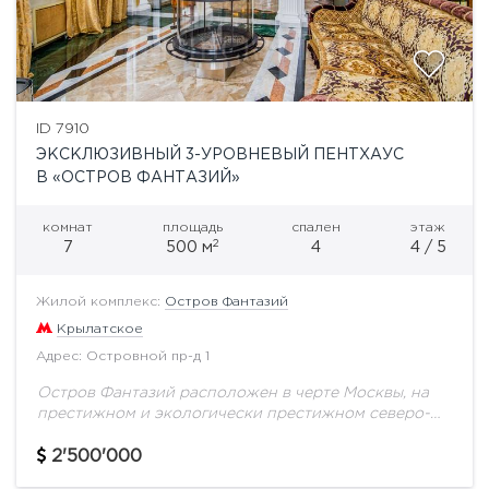
ID 7910
ЭКСКЛЮЗИВНЫЙ 3-УРОВНЕВЫЙ ПЕНТХАУС
В «ОСТРОВ ФАНТАЗИЙ»
комнат
площадь
спален
этаж
2
7
500 м
4
4 / 5
Жилой комплекс:
Остров Фантазий
Крылатское
Адрес: Островной пр-д 1
Остров Фантазий расположен в черте Москвы, на
престижном и экологически престижном северо-
западе города, в излучине Москвы-реки, в
живописной Татаровской пойме. Это один из
2'500'000
немногочисленных поселков, территориально и...