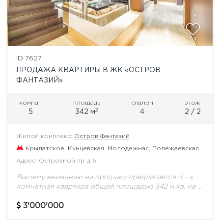
ID 7627
ПРОДАЖА КВАРТИРЫ В ЖК «ОСТРОВ
ФАНТАЗИЙ»
комнат
площадь
спален
этаж
2
5
342 м
4
2 / 2
Жилой комплекс:
Остров Фантазий
Крылатское
,
Кунцевская
,
Молодежная
,
Полежаевская
Адрес: Островной пр-д 6
Вашему вниманию на продажу предлагается 4 - х
комнатная квартира общей площадью 342 м.кв. на 2
этаже.4 Спальни с гардеробными и ванными
комнатами; Кабинет; Игровая комната; Бильярдная...
3'000'000