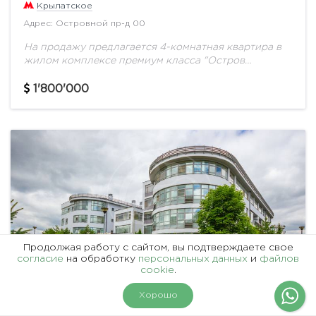
Крылатское
Адрес: Островной пр-д 00
На продажу предлагается 4-комнатная квартира в
жилом комплексе премиум класса "Остров
Фантазий" общей площадью 200 м.кв. на 2
этаже.Остров Фантазий расположен в черте
1'800'000
Москвы, на престижном и...
Продолжая работу с сайтом, вы подтверждаете свое
согласие
на обработку
персональных данных
и
файлов
cookie
.
На карте
Фильтры
Хорошо
1