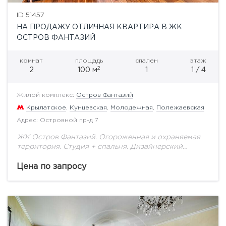
ID 51457
НА ПРОДАЖУ ОТЛИЧНАЯ КВАРТИРА В ЖК
ОСТРОВ ФАНТАЗИЙ
комнат
площадь
спален
этаж
2
2
100 м
1
1 / 4
Жилой комплекс:
Остров Фантазий
Крылатское
,
Кунцевская
,
Молодежная
,
Полежаевская
Адрес: Островной пр-д 7
ЖК Остров Фантазий. Огороженная и охраняемая
территория. Студия + спальня. Дизайнерский
ремонт. Мебель и техника ведущих фирм
производителей.
Цена по запросу