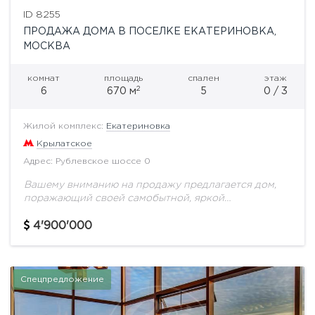
ID 8255
ПРОДАЖА ДОМА В ПОСЕЛКЕ ЕКАТЕРИНОВКА,
МОСКВА
комнат
площадь
спален
этаж
2
6
670 м
5
0 / 3
Жилой комплекс:
Екатериновка
Крылатское
Адрес: Рублевское шоссе 0
Вашему вниманию на продажу предлагается дом,
поражающий своей самобытной, яркой
архитектурой и отделкой, расположен в
великолепном законченном поселке на Рублевском
4'900'000
шоссе, находящемся в черте города.Площадь дома
составляет...
Спецпредложение