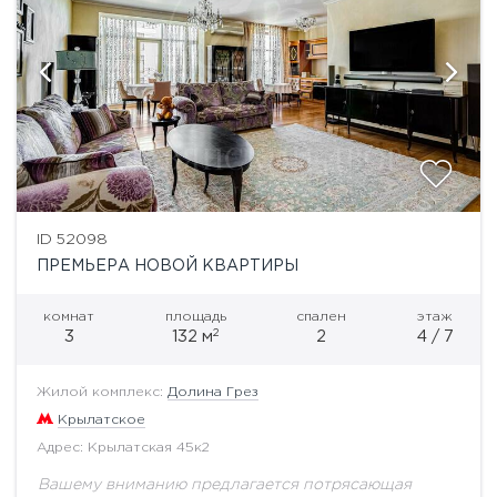
ID 52098
ПРЕМЬЕРА НОВОЙ КВАРТИРЫ
комнат
площадь
спален
этаж
2
3
132 м
2
4 / 7
Жилой комплекс:
Долина Грез
Крылатское
Адрес: Крылатская 45к2
Вашему вниманию предлагается потрясающая