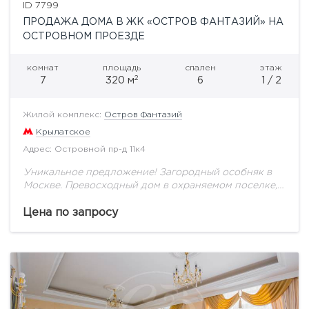
ID 7799
ПРОДАЖА ДОМА В ЖК «ОСТРОВ ФАНТАЗИЙ» НА
ОСТРОВНОМ ПРОЕЗДЕ
комнат
площадь
спален
этаж
2
7
320 м
6
1 / 2
Жилой комплекс:
Остров Фантазий
Крылатское
Адрес: Островной пр-д 11к4
Уникальное предложение! Загородный особняк в
Москве. Превосходный дом в охраняемом поселке,
расположенном на Москва-реке! Пропускная
система. Описание дома: Общая площадь 320 кв.м.
Цена по запросу
Два этажа и придомовая территория....