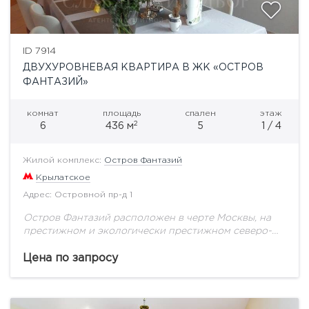
ID 7914
ДВУХУРОВНЕВАЯ КВАРТИРА В ЖК «ОСТРОВ
ФАНТАЗИЙ»
комнат
площадь
спален
этаж
2
6
436 м
5
1 / 4
Жилой комплекс:
Остров Фантазий
Крылатское
Адрес: Островной пр-д 1
Остров Фантазий расположен в черте Москвы, на
престижном и экологически престижном северо-
западе города, в излучине Москвы-реки, в
живописной Татаровской пойме. Это один из
Цена по запросу
немногочисленных поселков, территориально и...