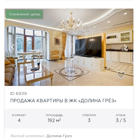
Снижение цены
ID 6939
ПРОДАЖА КВАРТИРЫ В ЖК «ДОЛИНА ГРЁЗ»
комнат
площадь
спален
этаж
2
4
192 м
3
3 / 5
Жилой комплекс:
Долина Грез