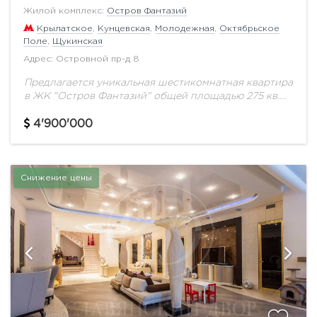
Жилой комплекс:
Остров Фантазий
Крылатское
,
Кунцевская
,
Молодежная
,
Октябрьское
Поле
,
Щукинская
Адрес: Островной пр-д 8
Предлагается уникальная шестикомнатная квартира
в ЖК "Остров Фантазий" общей площадью 275 кв.м
на 3 этаже.Функциональная планировка: хозяйская
спальня со своим санузлом и гардеробной
4'900'000
комнатой, 2 детские комнаты...
Снижение цены