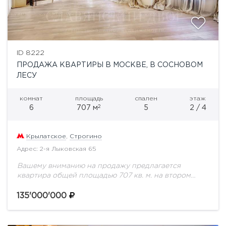
ID 8222
ПРОДАЖА КВАРТИРЫ В МОСКВЕ, В СОСНОВОМ
ЛЕСУ
комнат
площадь
спален
этаж
2
6
707 м
5
2 / 4
Крылатское
,
Строгино
Адрес: 2-я Лыковская 65
Вашему вниманию на продажу предлагается
квартира общей площадью 707 кв. м. на втором
этаже.Великолепный жилой дом в охраняемом
поселке Троице-Лыково, расположенном в черте
135'000'000
города Москвы. Территория поселка...