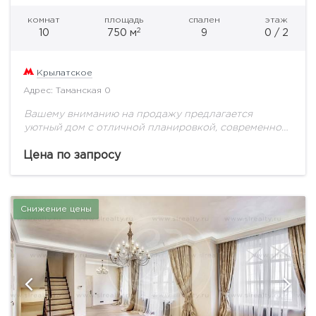
комнат
площадь
спален
этаж
2
10
750 м
9
0 / 2
Крылатское
Адрес: Таманская 0
Вашему вниманию на продажу предлагается
уютный дом с отличной планировкой, современной
отделкой и дорогой мебелью. Планировка дома:1
этаж: кухня - столовая, каминная комната, 2 спальни
Цена по запросу
с с/у,...
Снижение цены