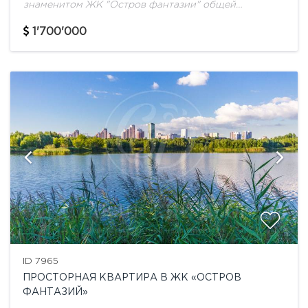
знаменитом ЖК "Остров фантазии" общей
площадью 180 кв.м на третьем этаже.Интересное
дизайнерское решение в классическом стиле по
1'700'000
привлекательной цене.Три спальни,...
ID 7965
ПРОСТОРНАЯ КВАРТИРА В ЖК «ОСТРОВ
ФАНТАЗИЙ»