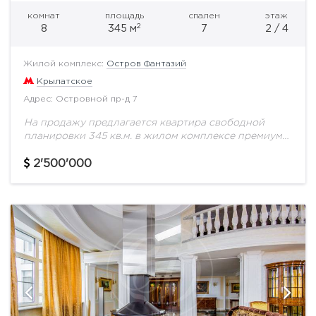
комнат
площадь
спален
этаж
2
8
345 м
7
2 / 4
Жилой комплекс:
Остров Фантазий
Крылатское
Адрес: Островной пр-д 7
На продажу предлагается квартира свободной
планировки 345 кв.м. в жилом комплексе премиум
класса "Остров Фантазий". Остров Фантазий
расположен в черте Москвы, на престижном и
2'500'000
экологически престижном северо-западе...