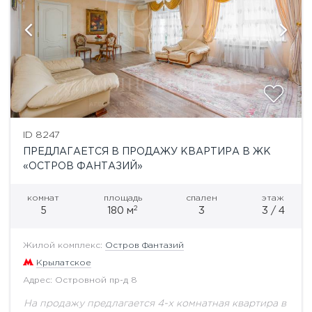
ID 8247
ПРЕДЛАГАЕТСЯ В ПРОДАЖУ КВАРТИРА В ЖК
«ОСТРОВ ФАНТАЗИЙ»
комнат
площадь
спален
этаж
2
5
180 м
3
3 / 4
Жилой комплекс:
Остров Фантазий
Крылатское
Адрес: Островной пр-д 8
На продажу предлагается 4-х комнатная квартира в