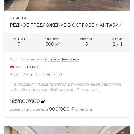
ID 9649
РЕДКОЕ ПРЕДЛОЖЕНИЕ В ОСТРОВЕ ФАНТАЗИЙ
комнат
площадь
спален
этаж
2
7
500 м
5
2 / 4
Жилой комплекс:
Остров Фантазий
Крылатское
Адрес: Островной пр-д 5к1
На продажу предлагается двухуровневая квартира
общей площадью 500 метров. Выполнен
дизайнерский ремонт по индивидуальному проекту.
На первом уроне с потолками в 3.5 метра
185'000'000
расположилась просторная гостиная, зимний...
900'000
Возможна аренда
в месяц