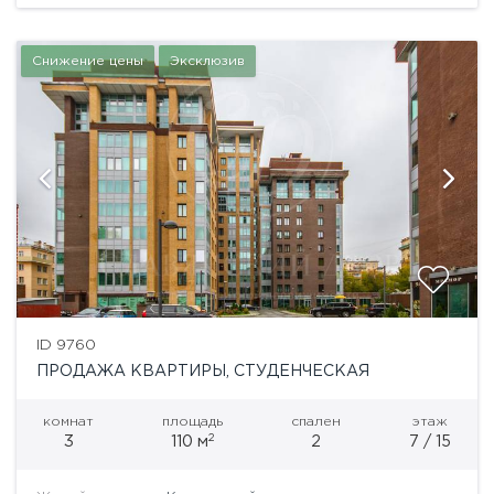
"Vander Park", разработанный...
Снижение цены
Эксклюзив
ID 9760
ПРОДАЖА КВАРТИРЫ, СТУДЕНЧЕСКАЯ
комнат
площадь
спален
этаж
2
3
110 м
2
7 / 15