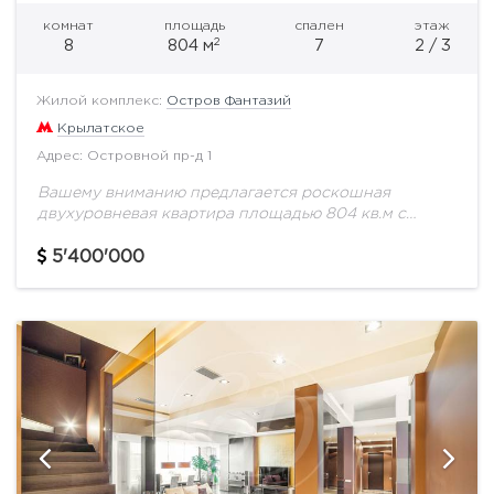
комнат
площадь
спален
этаж
2
8
804 м
7
2 / 3
Жилой комплекс:
Остров Фантазий
Крылатское
Адрес: Островной пр-д 1
Вашему вниманию предлагается роскошная
двухуровневая квартира площадью 804 кв.м с
высококачественным ремонтом в современном
стиле от дизайнера с мировым именем. Потолки в
5'400'000
самой высокой точке более 8...