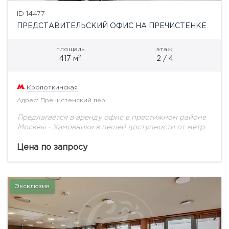
ID 14477
ПРЕДСТАВИТЕЛЬСКИЙ ОФИС НА ПРЕЧИСТЕНКЕ
площадь
этаж
2
417 м
2 / 4
Кропоткинская
Адрес: Пречистенский пер.
Предлагается в аренду офис в престижном районе
Москвы - Хамовники в пешей доступности от метро
"Кропоткинская", "Смоленская". Помещение
площадью 417 кв.м располагается на 2-м этаже
Цена по запросу
представительского особняка...
Эксклюзив