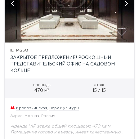
ID 14258
ЗАКРЫТОЕ ПРЕДЛОЖЕНИЕ! РОСКОШНЫЙ
ПРЕДСТАВИТЕЛЬСКИЙ ОФИС НА САДОВОМ
КОЛЬЦЕ
площадь
этаж
2
470 м
15 / 15
Кропоткинская
,
Парк Культуры
Адрес: Москва, Россия
Аренда VIP этажа общей площадью 470 кв.м.
Помещение готово к въезду, имеет качественную
отделку и техническое оснащение, приточно-