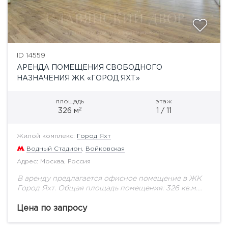
ID 14559
АРЕНДА ПОМЕЩЕНИЯ СВОБОДНОГО
НАЗНАЧЕНИЯ ЖК «ГОРОД ЯХТ»
площадь
этаж
2
326 м
1 / 11
Жилой комплекс:
Город Яхт
Водный Стадион
,
Войковская
Адрес: Москва, Россия
В аренду предлагается офисное помещение в ЖК
Город Яхт. Общая площадь помещения: 326 кв.м.
Отдельный вход. Все помещение в одном этаже -
первый этаж. Планировка смешанная (Openspace...
Цена по запросу