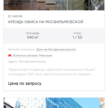
ID 14608
АРЕНДА ОФИСА НА МОСФИЛЬМОВСКОЙ
площадь
этаж
2
540 м
1 / 53
Жилой комплекс:
Дом на Мосфильмовской
Ломоносовская
,
Минская
Адрес: Мосфильмовская
Предлагаем в аренду офисное помещение общей
площадью 540 кв.м, расположенное на первом
этаже ЖК "Дом на Мосфильмовской". Помещение с
отдельным входом, имеет смешанную планировку: 1
Цена по запросу
уровень: ресепшн,...