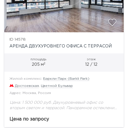
ID 14578
АРЕНДА ДВУХУРОВНЕГО ОФИСА С ТЕРРАСОЙ
площадь
этаж
2
205 м
12 / 12
Жилой комплекс:
Баркли Парк (Barkli Park)
Достоевская
,
Цветной Бульвар
Адрес: Москва, Россия
Цена: 1 500 000 руб. Двухуровневый офис со
вторым светом и террасой. Панорамное остекление,
выход на огороженную эксплуатируемую кровлю.
Barkli Park — уникальный дом premium класса в...
Цена по запросу