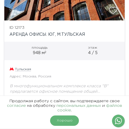
ID 12173
АРЕНДА ОФИСЫ. ЮГ, М.ТУЛЬСКАЯ
площадь
этаж
2
948 м
4 / 5
Тульская
Адрес: Москва, Россия
В многофункциональном комплексе класса "B"
предлагается офисное помещение общей
площадью 947,87 кв.м. Планировка: открытая
Продолжая работу с сайтом, вы подтверждаете свое
Готовность: готово к въезду Данный комплекс
Цена по запросу
согласие
на обработку
персональных данных
и
файлов
представляет собой современный деловой квартал
cookie
.
в стиле...
На карте
Фильтры
Хорошо