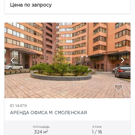
вытяжная система вентиляции, центральное
Цена по запросу
кондиционирование, оптико-волоконная система,
видеонаблюдение, противопожарные системы....
ID 14479
АРЕНДА ОФИСА М. СМОЛЕНСКАЯ
площадь
этаж
2
324 м
1 / 16