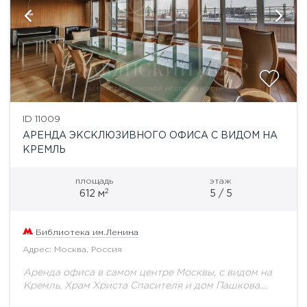
ID 11009
АРЕНДА ЭКСКЛЮЗИВНОГО ОФИСА С ВИДОМ НА
КРЕМЛЬ
площадь
этаж
2
612 м
5 / 5
Библиотека им.Ленина
Адрес: Москва, Россия
Аренда офиса в самом центре Москвы, с видом на
Кремль, Храм Христа Спасителя и дом Пашкова.
Общая площадь 612 кв. м, 5-й этаж бизнес-центра