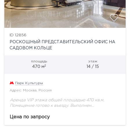
ID 12856
РОСКОШНЫЙ ПРЕДСТАВИТЕЛЬСКИЙ ОФИС НА
САДОВОМ КОЛЬЦЕ
площадь
этаж
2
470 м
14 / 15
Парк Культуры
Адрес: Москва, Россия
Аренда VIP этажа общей площадью 470 кв.м.
Помещение готово к въезду. Выполнен
дизайнерский ремонт, новейшее техническое
оснащение, приточно-вытяжная система
Цена по запросу
вентиляции, центральное кондиционирование,
оптико-волоконная система, видеонаблюдение,