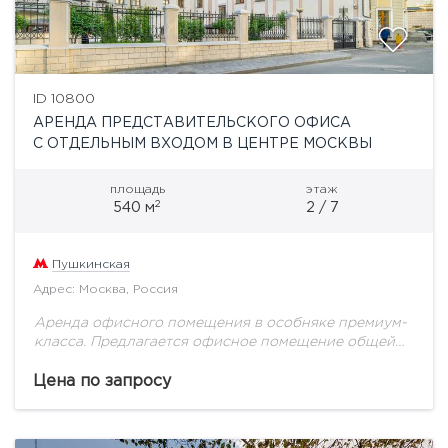
ID 10800
АРЕНДА ПРЕДСТАВИТЕЛЬСКОГО ОФИСА
С ОТДЕЛЬНЫМ ВХОДОМ В ЦЕНТРЕ МОСКВЫ
площадь
этаж
2
540 м
2 / 7
Пушкинская
Адрес: Москва, Россия
Аренда офисного помещения в особняке премиум-
класса. Предлагается офисное помещение общей
площадью 540 кв.м + четыре м/м в подземном
паркинге. Офис расположен на втором этаже
Цена по запросу
семиэтажного здания. Выполнен...