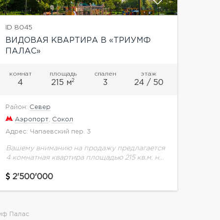
ID 8045
ВИДОВАЯ КВАРТИРА В «ТРИУМФ
ПАЛАС»
комнат
площадь
спален
этаж
2
4
215 м
3
24 / 50
Район:
Север
Аэропорт
,
Сокол
Адрес: Чапаевский пер. 3
Вашему вниманию на продажу предлагается
4 комнатная квартира площадью 215 кв.м. на
24 этаже в ЖК "Триумф палас". В квартире
выполнен высококачественный ремонт в
2'500'000
стиле легкой классики!...
мф Палас