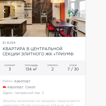
показать
ID 8259
КВАРТИРА В ЦЕНТРАЛЬНОЙ
СЕКЦИИ ЭЛИТНОГО ЖК «ТРИУМФ
ПАЛАС»
комнат
площадь
спален
этаж
2
3
134 м
2
7 / 30
Район:
Аэропорт
Аэропорт
,
Сокол
Адрес: Чапаевский пер. 3
Вашему вниманию на продажу предлагается
квартира общей площадью 134 м.кв. на 7