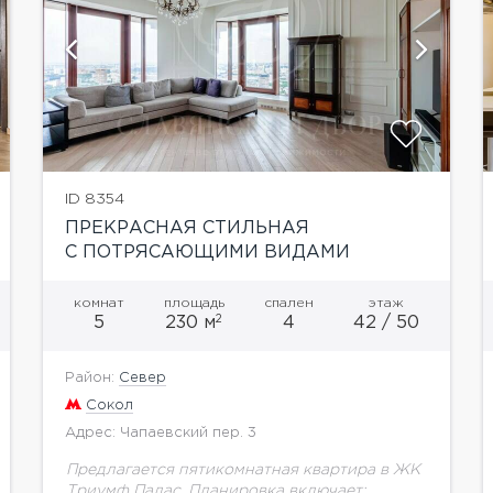
показать ещё 20 фотографий
ID 8354
ПРЕКРАСНАЯ СТИЛЬНАЯ
С ПОТРЯСАЮЩИМИ ВИДАМИ
комнат
площадь
спален
этаж
2
5
230 м
4
42 / 50
Район:
Север
Сокол
Адрес: Чапаевский пер. 3
Предлагается пятикомнатная квартира в ЖК
Триумф Палас. Планировка включает: