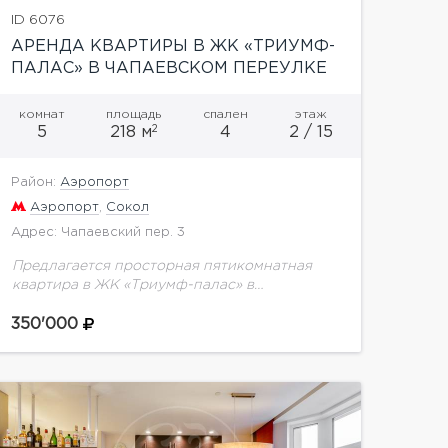
ID 6076
АРЕНДА КВАРТИРЫ В ЖК «ТРИУМФ-
ПАЛАС» В ЧАПАЕВСКОМ ПЕРЕУЛКЕ
комнат
площадь
спален
этаж
2
5
218 м
4
2 / 15
Район:
Аэропорт
Аэропорт
,
Сокол
Адрес: Чапаевский пер. 3
Предлагается просторная пятикомнатная
квартира в ЖК «Триумф-палас» в
Чапаевском переулке. Планировка: 3
спальни (25, 20 и 18 кв.м), гостиная (50 кв.м),
350'000
встроенная кухня (20 кв.м), комната
свободного...