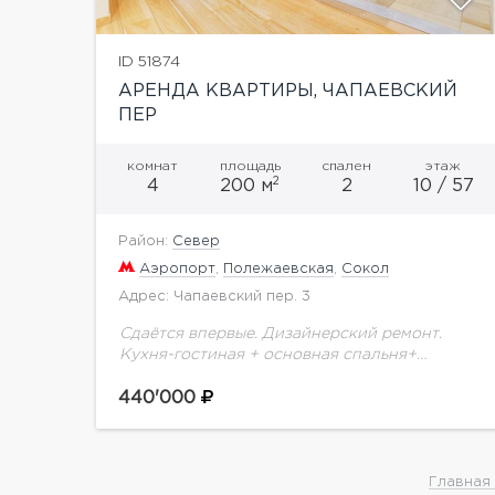
ID 51874
АРЕНДА КВАРТИРЫ, ЧАПАЕВСКИЙ
ПЕР
комнат
площадь
спален
этаж
2
4
200 м
2
10 / 57
Район:
Север
Аэропорт
,
Полежаевская
,
Сокол
Адрес: Чапаевский пер. 3
Сдаётся впервые. Дизайнерский ремонт.
Кухня-гостиная + основная спальня+
детская комната+ кабинет. Две больших
ванных комнаты. Полностью укомплектована
440'000
мебелью и бытовой техникой от ведущих
фирм производителей. Гардеробная
большая....
Главная