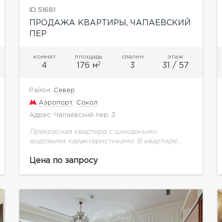
ID 51681
ПРОДАЖА КВАРТИРЫ, ЧАПАЕВСКИЙ
ПЕР
комнат
площадь
спален
этаж
2
4
176 м
3
31 / 57
Район:
Север
Аэропорт
,
Сокол
Адрес: Чапаевский пер. 3
Прекрасная квартира с шикарными
видовыми характеристиками. В квартире
выполнен качественный ремонт в стиле ар-
деко. Планировка продумана до мелочей, и
Цена по запросу
включает в себя: гостиную, обеденную зону и
кухню...