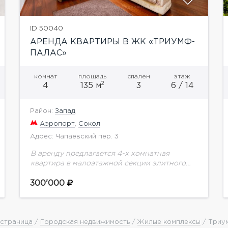
ID 50040
АРЕНДА КВАРТИРЫ В ЖК «ТРИУМФ-
ПАЛАС»
комнат
площадь
спален
этаж
2
4
135 м
3
6 / 14
Район:
Запад
Аэропорт
,
Сокол
Адрес: Чапаевский пер. 3
В аренду предлагается 4-х комнатная
квартира в малоэтажной секции элитного
жилого комплекса "Триумф-Палас". В
квартире выполнена качественная отделка,
300'000
мебель и техника ведущих фирм
производителей (Miele,Ciamaglia). Гостиная
+...
 страница
/
Городская недвижимость
/
Жилые комплексы
/ Триу