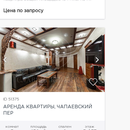
этаже.В квартире выполнен качественный
ремонт по авторскому проекту, в
Цена по запросу
современном стиле. Эркерные окна с видом...
показать
ID 51375
АРЕНДА КВАРТИРЫ, ЧАПАЕВСКИЙ
ПЕР
комнат
площадь
спален
этаж