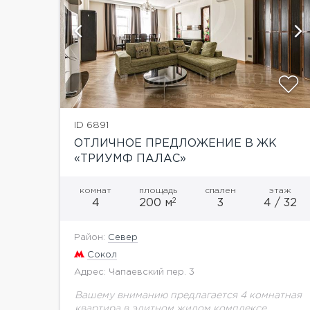
ий
показать ещё 25 фотографий
ID 6891
ОТЛИЧНОЕ ПРЕДЛОЖЕНИЕ В ЖК
«ТРИУМФ ПАЛАС»
комнат
площадь
спален
этаж
2
4
200 м
3
4 / 32
Район:
Север
Сокол
Адрес: Чапаевский пер. 3
Вашему вниманию предлагается 4 комнатная
квартира в элитном жилом комплексе