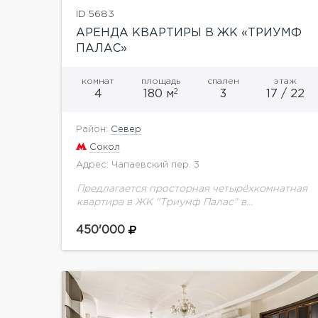
ID 5683
АРЕНДА КВАРТИРЫ В ЖК «ТРИУМФ
ПАЛАС»
комнат
площадь
спален
этаж
2
4
180 м
3
17 / 22
Район:
Север
Сокол
Адрес: Чапаевский пер. 3
Предлагается просторная четырёхкомнатная
квартира в ЖК "Триумф Палас" в
Чапаевском переулке. Общая площадь 180
кв.м. Планировка: 3 спальни (24, 12, 18 кв.м),
450'000
комната свободного назначения (12 кв.м),...