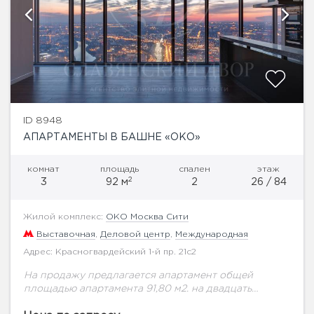
ID 8948
АПАРТАМЕНТЫ В БАШНЕ «ОКО»
комнат
площадь
спален
этаж
2
3
92 м
2
26 / 84
Жилой комплекс:
ОКО Москва Сити
Выставочная
,
Деловой центр
,
Международная
Адрес: Красногвардейский 1-й пр. 21с2
На продажу предлагается апартамент общей
площадью апартамента 91,80 м2. на двадцать
шестом этаже.Изысканные интерьеры, выполненные