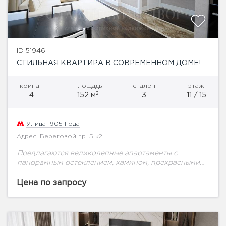
ID 51946
СТИЛЬНАЯ КВАРТИРА В СОВРЕМЕННОМ ДОМЕ!
комнат
площадь
спален
этаж
2
4
152 м
3
11 / 15
Улица 1905 Года
Адрес: Береговой пр. 5 к2
Предлагаются великолепные апартаменты с
панорамным остеклением, камином, прекрасными
видами на столицу. Современный ЖК "Фили Град"
бизнес-класса расположен в Западном АО Москвы
Цена по запросу
в экологичном районе Филёвский парк,
неподалеку...