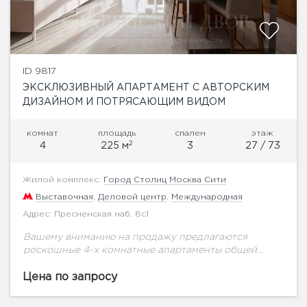
ID 9817
ЭКСКЛЮЗИВНЫЙ АПАРТАМЕНТ С АВТОРСКИМ
ДИЗАЙНОМ И ПОТРЯСАЮЩИМ ВИДОМ
комнат
площадь
спален
этаж
2
4
225 м
3
27 / 73
Жилой комплекс:
Город Столиц Москва Сити
Выставочная
,
Деловой центр
,
Международная
Адрес: Пресненская наб. 8с1
Вашему вниманию на продажу предлагаются
роскошные 4-х комнатные апартаменты общей
площадью 225 кв.м на 27 этаже. Выполнен
авторский ремонт по индивидуальному проекту. В
Цена по запросу
отделке использованы натуральный мрамор,...