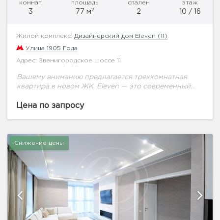
комнат
площадь
спален
этаж
2
3
77 м
2
10 / 16
Жилой комплекс:
Дизайнерский дом Eleven (11)
Улица 1905 Года
Адрес: Звенигородское шоссе 11
Вашему вниманию предлагается трехкомнатная
квартира в новом ЖК. Eleven — это современный
дизайнерский дом премиум-класса, призванный
создать для жителей атмосферу непревзойденной
Цена по запросу
роскоши и подарить чувство полного
умиротворения....
Снижение цены