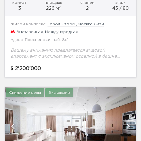
комнат
площадь
спален
этаж
2
3
226 м
2
45 / 80
Жилой комплекс:
Город Столиц Москва Сити
Выставочная
,
Международная
Адрес: Пресненская наб. 8с1
Вашему вниманию предлагается видовой
апартамент с эксклюзивной отделкой в башне
Москва, общей площадью 226 м2. Высота потолков
3.3 метра, Удобной и продуманной планировкой
2'200'000
предусмотрено: гостиная-кухня-столовая, две
спальни...
Снижение цены
Эксклюзив