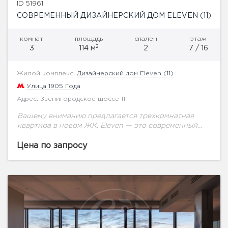
ID 51961
СОВРЕМЕННЫЙ ДИЗАЙНЕРСКИЙ ДОМ ELEVEN (11)
комнат
площадь
спален
этаж
2
3
114 м
2
7 / 16
Жилой комплекс:
Дизайнерский дом Eleven (11)
Улица 1905 Года
Адрес: Звенигородское шоссе 11
Вашему вниманию предлагается трехкомнатная
квартира в новом ЖК. Eleven — это современный
дизайнерский дом премиум-класса, призванный
создать для жителей атмосферу непревзойденной
Цена по запросу
роскоши и подарить чувство полного
умиротворения....