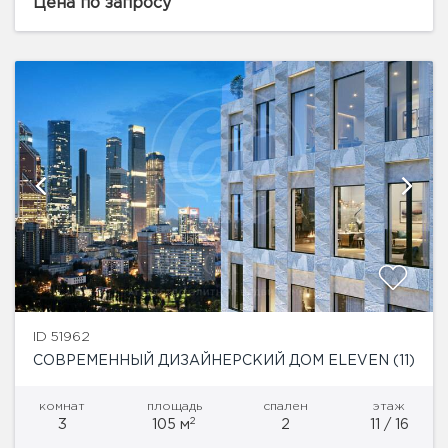
по авторским дизайн-проектам, качественный
Цена по запросу
ремонт, инженерное оснащение нового поколения,
высокотехнологичная и надежная...
ID 51962
СОВРЕМЕННЫЙ ДИЗАЙНЕРСКИЙ ДОМ ELEVEN (11)
комнат
площадь
спален
этаж
2
3
105 м
2
11 / 16