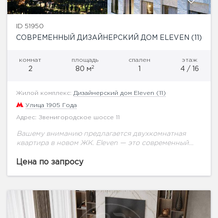
ID 51950
СОВРЕМЕННЫЙ ДИЗАЙНЕРСКИЙ ДОМ ELEVEN (11)
комнат
площадь
спален
этаж
2
2
80 м
1
4 / 16
Жилой комплекс:
Дизайнерский дом Eleven (11)
Улица 1905 Года
Адрес: Звенигородское шоссе 11
Вашему вниманию предлагается двухкомнатная
квартира в новом ЖК. Eleven — это современный
дизайнерский дом премиум-класса, призванный
создать для жителей атмосферу непревзойденной
Цена по запросу
роскоши и подарить чувство полного
умиротворения....