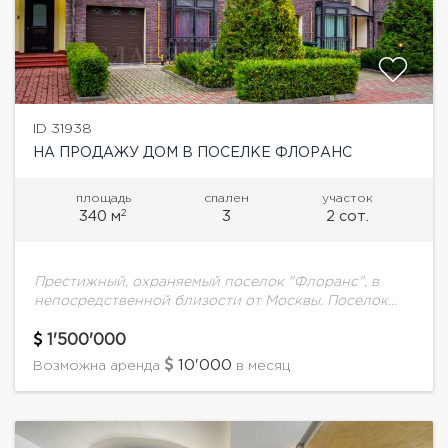
ID 31938
НА ПРОДАЖУ ДОМ В ПОСЕЛКЕ ФЛОРАНС
площадь
спален
участок
2
340 м
3
2 сот.
Престижный, охраняемый поселок "Флоранс", в
непосредственной близости от Москвы. Поселок
расположен в 5 км от МКАД и является одним из
первых поселков по пути следования на Рублево-
1'500'000
Успенском...
10'000
Возможна аренда
в месяц