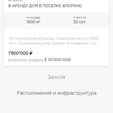
ID 26913
В АРЕНДУ ДОМ В ПОСЕЛКЕ ФЛОРАНС
площадь
участок
2
1500 м
32 сот.
Описание дома: В аренду предлагается дом 1500
кв.м. Планировка дома: Цоколь: бильярдная, с/у,
техническое помещение (вентиляции, котельная),
винная комната, бассейн 40 м, финская сауна и
1'900'000
мини спортзал.Оборудование...
10'000'000
Возможна продажа
Земля
Расположение и инфраструктура