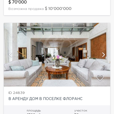
винная комната, бассейн 40 м, финская сауна и
70'000
мини спортзал.Оборудование...
10'000'000
Возможна продажа
ID 24839
В АРЕНДУ ДОМ В ПОСЕЛКЕ ФЛОРАНС
площадь
участок