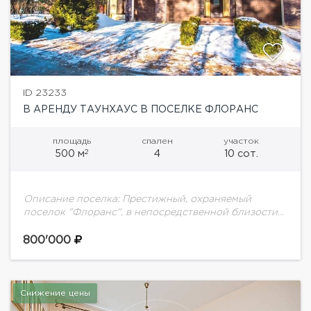
ID 23233
В АРЕНДУ ТАУНХАУС В ПОСЕЛКЕ ФЛОРАНС
площадь
спален
участок
2
500 м
4
10 сот.
Описание поселка: Престижный, охраняемый
поселок "Флоранс", в непосредственной близости
от Москвы. Поселок расположен в 5 км от МКАД и
является одним из первых поселков по пути
800'000
следования...
Снижение цены