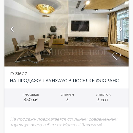
ID 31607
НА ПРОДАЖУ ТАУНХАУС В ПОСЕЛКЕ ФЛОРАНС
площадь
спален
участок
2
350 м
3
3 сот.
На продажу предлагается стильный современный
таунхаус всего в 5 км от Москвы! Закрытый
охраняемый поселок с детскими и спортивными