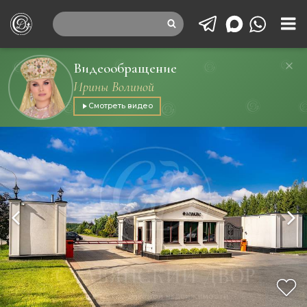
Видеообращение
Ирины Волиной
Смотреть видео