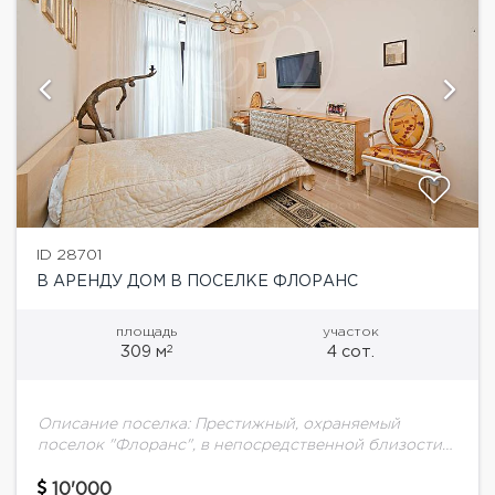
ID 28701
В АРЕНДУ ДОМ В ПОСЕЛКЕ ФЛОРАНС
площадь
участок
2
309 м
4 сот.
Описание поселка: Престижный, охраняемый
поселок "Флоранс", в непосредственной близости
от Москвы. Поселок расположен в 5 км от МКАД и
является одним из первых поселков по пути
10'000