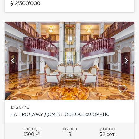
площадками, в непосредственной близости -
2'500'000
Примаковская гимназия и...
ID 26778
НА ПРОДАЖУ ДОМ В ПОСЕЛКЕ ФЛОРАНС
площадь
спален
участок
2
1500 м
8
32 сот.