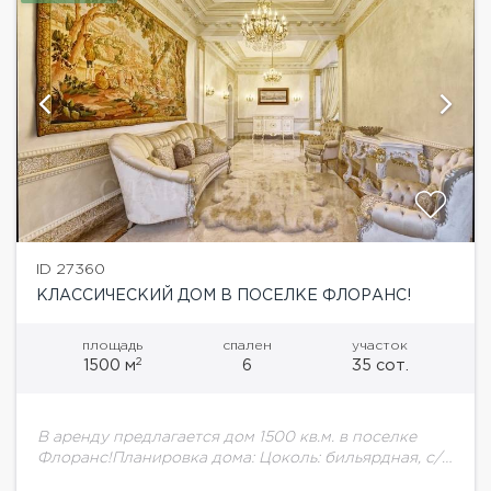
ID 27360
КЛАССИЧЕСКИЙ ДОМ В ПОСЕЛКЕ ФЛОРАНС!
площадь
спален
участок
2
1500 м
6
35 сот.
В аренду предлагается дом 1500 кв.м. в поселке
Флоранс!Планировка дома: Цоколь: бильярдная, с/у,
техническое помещение (вентиляции, котельная),