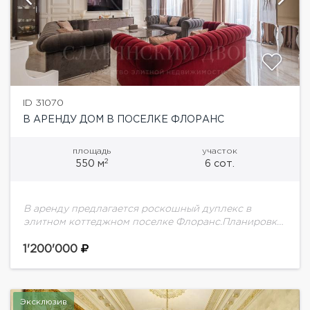
ID 31070
В АРЕНДУ ДОМ В ПОСЕЛКЕ ФЛОРАНС
площадь
участок
2
550 м
6 сот.
В аренду предлагается роскошный дуплекс в
элитном коттеджном поселке Флоранс.Планировка
дома:Цоколь: постирочная, холодильник для шуб,
комната для хранения продуктов продуктовый
1'200'000
шкафом, с холодильной и морозильной камерами,
чемоданная1...
Эксклюзив