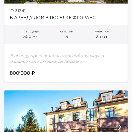
ID 31341
В АРЕНДУ ДОМ В ПОСЕЛКЕ ФЛОРАНС
площадь
спален
участок
2
350 м
3
3 сот.
В аренду предлагается стильный таунхаус в
охраняемом коттеджном поселке
Флоранс.Планировка дома:1 этаж: холл,
гардеробная, с/у, хамам, кухня-столовая, гостиная,
800'000
терраса2 этаж: холл, спальня с гардеробной и
ванной комнатой,...