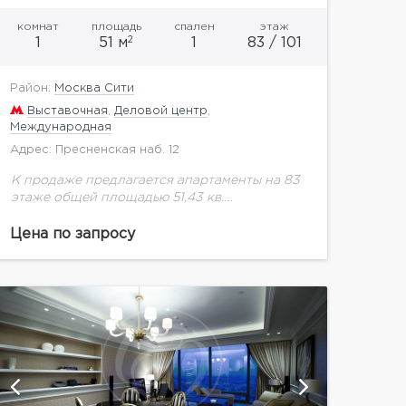
комнат
площадь
спален
этаж
2
1
51 м
1
83 / 101
Район:
Москва Сити
Выставочная
,
Деловой центр
,
Международная
Адрес: Пресненская наб. 12
К продаже предлагается апартаменты на 83
этаже общей площадью 51,43 кв.
м.Платиновые апартаменты в самой высокой
башне Европы позволяют насладиться
Цена по запросу
эксклюзивной панорамой города. Башня
Федерация самое высокое...
показат