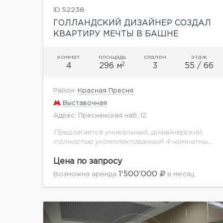
ID 52238
ГОЛЛАНДСКИЙ ДИЗАЙНЕР СОЗДАЛ
КВАРТИРУ МЕЧТЫ В БАШНЕ
ФЕДЕРАЦИЯ
комнат
площадь
спален
этаж
2
4
296 м
3
55 / 66
Район:
Красная Пресня
Выставочная
Адрес: Пресненская наб. 12
Предлагается уникальный, дизайнерский,
полностью укомплектованный 4-комнатный
апартамент в Башне Федерация Москва-
Сити. Современный жилой комплекс,
Цена по запросу
вооруженный тип охраны, система
1'500'000
Возможна аренда
в месяц
видеонаблюдения, консьерж-сервис,
экспресс лифты, своя служба эксплуатации,
презентабельная входная...