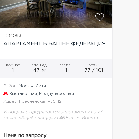
ID 51093
АПАРТАМЕНТ В БАШНЕ ФЕДЕРАЦИЯ
комнат
площадь
спален
этаж
2
1
47 м
1
77 / 101
Район:
Москва Сити
Выставочная
,
Международная
Адрес: Пресненская наб. 12
К продаже предлагается апартаменты на 77
этаже общей площадью 46,5 кв. м. Высота
потолков 3,5 м.Платиновые апартаменты в
самой высокой башне Европы позволяют
Цена по запросу
насладиться эксклюзивной панорамой