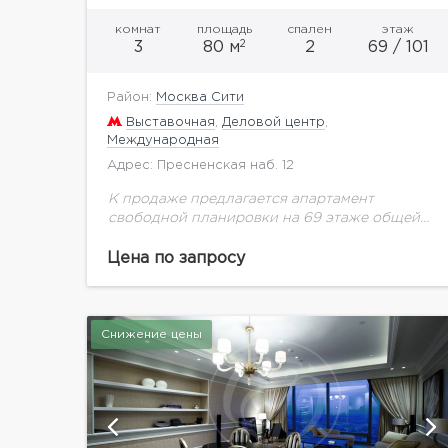
комнат
площадь
спален
этаж
2
3
80 м
2
69 / 101
Район:
Москва Сити
Выставочная
,
Деловой центр
,
Международная
Адрес: Пресненская наб. 12
К продаже предлагается апартамент
свободной планировки на 69 этаже общей
площадью 80 кв. м. Башня Федерация самое
высокое здание в Европе в составе
Цена по запросу
Московского международного делового
центра....
Снижение цены
й
показать ещё 3 фотографии