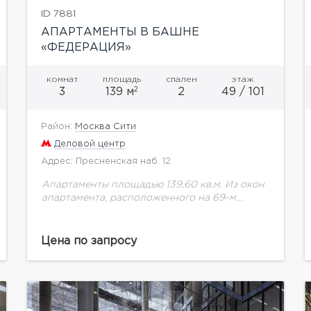
ID 7881
АПАРТАМЕНТЫ В БАШНЕ
«ФЕДЕРАЦИЯ»
комнат
площадь
спален
этаж
2
3
139 м
2
49 / 101
Район:
Москва Сити
Деловой центр
Адрес: Пресненская наб. 12
Апартаменты площадью 139,60 кв.м. Из окон
апартамента, расположенного на 69-м
этаже, открывается захватывающий вид на
Триумф Палас, Останкино, Беговая. «Башня
Федерация» в ММДЦ «Москва-Сити» – самое
Цена по запросу
высокое...