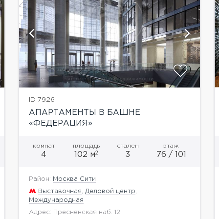
показать ещё 1 фотографию
ID 7926
АПАРТАМЕНТЫ В БАШНЕ
«ФЕДЕРАЦИЯ»
комнат
площадь
спален
этаж
2
4
102 м
3
76 / 101
Район:
Москва Сити
Выставочная
,
Деловой центр
,
Международная
Адрес: Пресненская наб. 12