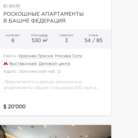
ID 8035
РОСКОШНЫЕ АПАРТАМЕНТЫ
В БАШНЕ ФЕДЕРАЦИЯ
комнат
площадь
спален
этаж
2
6
530 м
3
54 / 85
Район:
Красная Пресня
,
Москва Сити
Выставочная
,
Деловой центр
Адрес: Пресненская наб. 12
Предлагается в аренду роскошные
апартаменты общей площадью 530 кв.м в
башне Федерация. Планировка: 3 спальни,
кабинет, кухня 25 кв.м., огромная столовая -
гостиная 150 кв.м., 6 ванных...
20'000