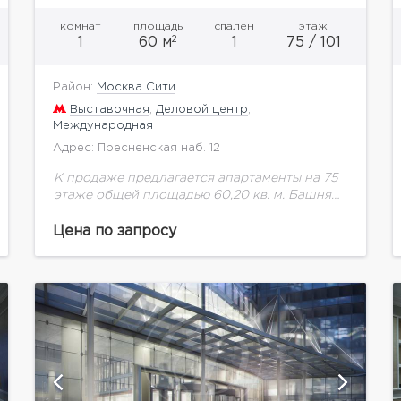
комнат
площадь
спален
этаж
2
1
60 м
1
75 / 101
Район:
Москва Сити
Выставочная
,
Деловой центр
,
Международная
Адрес: Пресненская наб. 12
К продаже предлагается апартаменты на 75
этаже общей площадью 60,20 кв. м. Башня
Федерация самое высокое здание в Европе в
составе Московского международного
Цена по запросу
делового центра. Проект был...
показать ещё 7 фотографий