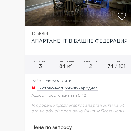
ID 51094
АПАРТАМЕНТ В БАШНЕ ФЕДЕРАЦИЯ
комнат
площадь
спален
этаж
2
3
84 м
2
74 / 101
Район:
Москва Сити
Выставочная
,
Международная
Адрес: Пресненская наб. 12
К продаже предлагается апартаменты на 74
этаже общей площадью 84 кв. м.Платиновые
апартаменты в самой высокой башне Европы
позволяют насладиться эксклюзивной
Цена по запросу
панорамой города. Башня Федерация самое