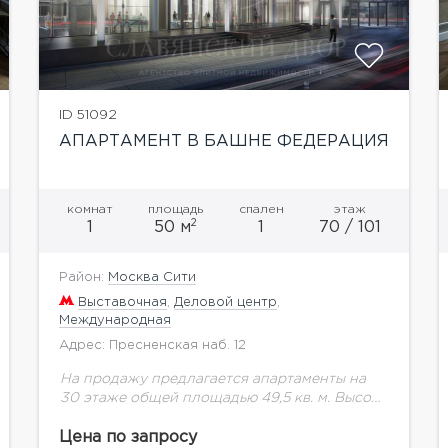
ID 51092
АПАРТАМЕНТ В БАШНЕ ФЕДЕРАЦИЯ
комнат
площадь
спален
этаж
2
1
50 м
1
70 / 101
Район:
Москва Сити
Выставочная
,
Деловой центр
,
Международная
Адрес: Пресненская наб. 12
На продажу предлагается апартаменты на
30 этаже общей площадью 49,5 кв. м. Высота
потолка 3,5 мБашня Федерация самое
высокое здание в Европе в составе
Цена по запросу