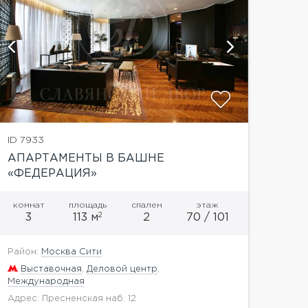
ID 7933
АПАРТАМЕНТЫ В БАШНЕ
«ФЕДЕРАЦИЯ»
комнат
площадь
спален
этаж
2
3
113 м
2
70 / 101
Район:
Москва Сити
Выставочная
,
Деловой центр
,
Международная
Адрес: Пресненская наб. 12