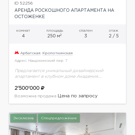
ID 52256
АРЕНДА РОСКОШНОГО АПАРТАМЕНТА НА
ОСТОЖЕНКЕ
комнат
площадь
спален
этаж
2
4
250 м
3
2 / 5
Арбатская
,
Кропоткинская
Адрес: Нащокинский пер. 7
Предлагается уникальный дизайнерский
апартамент в клубном доме Академия.
Продуманное до мелочей планировочное
решение включает в себя: кухню-столовую,
2'500'000
которая отделена от просторной гостиной,
Цена по запросу
Возможна продажа
приватную зону, состоящую из двух...
Эксклюзив
Спецпредложение