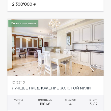
машин, подземная парковка, автомойка,
2'300'000
фитнес-клубПросторная гостиная, кухня,
мастер-спальня с ванной...
Снижение цены
ID 52110
ЛУЧШЕЕ ПРЕДЛОЖЕНИЕ ЗОЛОТОЙ МИЛИ
комнат
площадь
спален
этаж
2
5
188 м
4
3 / 7