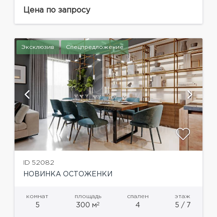
200 кв. м. и видом на Храм Христа Спасителя.
Планировочным решением предусмотрено:
Цена по запросу
просторная гостиная объединенная с кухней,...
Эксклюзив
Спецпредложение
ID 52082
НОВИНКА ОСТОЖЕНКИ
комнат
площадь
спален
этаж
2
5
300 м
4
5 / 7