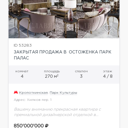
ID 53283
ЗАКРЫТАЯ ПРОДАЖА В ОСТОЖЕНКА ПАРК
ПАЛАС
комнат
площадь
спален
этаж
2
4
270 м
3
4 / 8
Кропоткинская
,
Парк Культуры
Адрес: Хилков пер. 1
Вашему вниманию прекрасная квартира с
премиальной дизайнерской отделкой в
клубном доме Остоженки
850'000'000