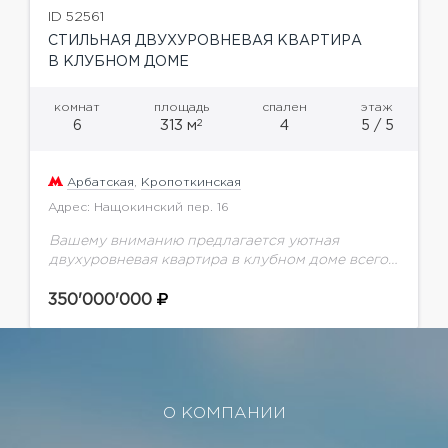
ID 52561
СТИЛЬНАЯ ДВУХУРОВНЕВАЯ КВАРТИРА
В КЛУБНОМ ДОМЕ
комнат
площадь
спален
этаж
2
6
313 м
4
5 / 5
Арбатская
,
Кропоткинская
Адрес: Нащокинский пер. 16
Вашему вниманию предлагается уютная
двухуровневая квартира в клубном доме всего
на 8 квартир всего в нескольких минутах
ходьбы от Храма Христа Спасителя. Выполнена
350'000'000
качественная отделка с применением...
О КОМПАНИИ