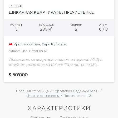
ID 51541
ШИКАРНАЯ КВАРТИРА НА ПРЕЧИСТЕНКЕ
комнат
площадь
спален
этаж
2
5
280 м
2
6 / 8
Кропоткинская
,
Парк Культуры
Адрес: Пречистенка 13
Предлагается квартира с видом на здание МИД в
клубном доме класса deluxe "Пречистенка 13".
Планировка: гостиная-столовая-кухня, мастер-
спальня с ванной и гардеробной, спальня с ванной
50'000
и гардеробной, кабинет,...
Главная страница
/
Городская недвижимость
/
Жилые комплексы
/ Пречистенка, 13
ХАРАКТЕРИСТИКИ