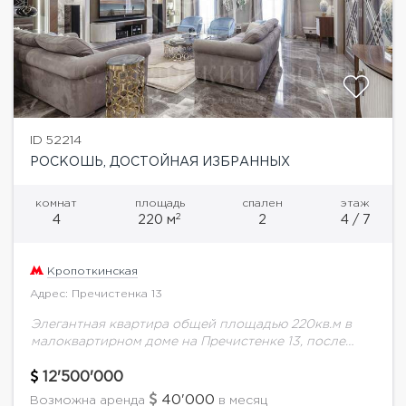
ID 52214
РОСКОШЬ, ДОСТОЙНАЯ ИЗБРАННЫХ
комнат
площадь
спален
этаж
2
4
220 м
2
4 / 7
Кропоткинская
Адрес: Пречистенка 13
Элегантная квартира общей площадью 220кв.м в
малоквартирном доме на Пречистенке 13, после
полной реконструкции с воссозданным фасадом
бывшего доходного дома начала XX века. Парадный
12'500'000
подъезд, круглосуточная охрана,...
40'000
Возможна аренда
в месяц