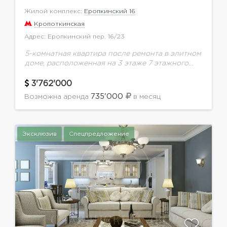
Жилой комплекс:
Еропкинский 16
Кропоткинская
Адрес: Еропкинский пер. 16/23
5-комнатная квартира после ремонта в элитном
доме, расположенная на 3 этаже 7 этажного
здания. Высокие потолки 3.2 м. Панорамное
остекление. Ремонт в уникальном авторском
3'762'000
стиле. Спален: 3,...
735'000
Возможна аренда
в месяц
Эксклюзив
Спецпредложение