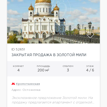
ID 52651
ЗАКРЫТАЯ ПРОДАЖА В ЗОЛОТОЙ МИЛИ
комнат
площадь
спален
этаж
2
4
200 м
3
4 / 6
Кропоткинская
Адрес: Остоженка
Эксклюзивное предложение Золотой мили. На
продажу предлагается апартамент с отделкой