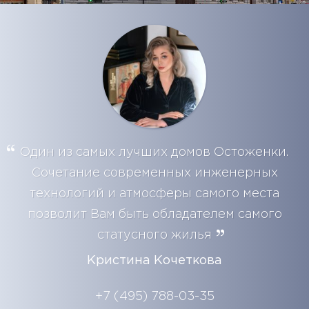
Один из самых лучших домов Остоженки.
Сочетание современных инженерных
технологий и атмосферы самого места
позволит Вам быть обладателем самого
статусного жилья
Кристина Кочеткова
+7 (495) 788-03-35