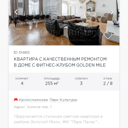
ID 51465
КВАРТИРА С КАЧЕСТВЕННЫМ РЕМОНТОМ
В ДОМЕ С ФИТНЕС-КЛУБОМ GOLDEN MILE
комнат
площадь
спален
этаж
2
4
255 м
3
2 / 8
Кропоткинская
,
Парк Культуры
Адрес: Хилков пер. 1
Предлагается стильная светлая квартира в
районе Золотой Мили, ЖК "Парк Палас"
территория комплекса закрыта , двор без