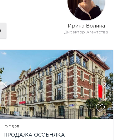
Ирина Волина
е
Директор Агентства
показат
ID 11525
ПРОДАЖА ОСОБНЯКА