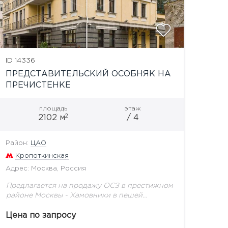
ID 14336
ПРЕДСТАВИТЕЛЬСКИЙ ОСОБНЯК НА
ПРЕЧИСТЕНКЕ
площадь
этаж
2
2102 м
/ 4
Район:
ЦАО
Кропоткинская
Адрес: Москва, Россия
Предлагается на продажу ОСЗ в престижном
районе Москвы - Хамовники в пешей
доступности от метро "Кропоткинская",
"Смоленская". Здание не является
Цена по запросу
памятником архитектуры. Год постройки -