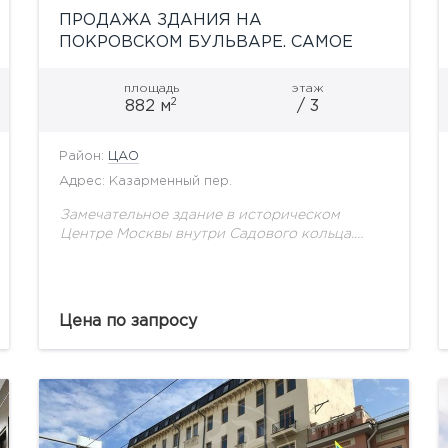
ПРОДАЖА ЗДАНИЯ НА
ПОКРОВСКОМ БУЛЬВАРЕ. САМОЕ
ВЫГОДНОЕ ПРЕДЛОЖЕНИЕ В ЭТОМ
РАЙОНЕ!
площадь
этаж
2
882 м
/ 3
Район:
ЦАО
Адрес: Казарменный пер.
Замечательное здание в историческом
Центре Москвы внутри Садового кольца.
Светло-желтый фасад относится к концу 19
века. Основной декоративной деталью
являются два небольших балкона в центре
здания, оформленными...
Цена по запросу