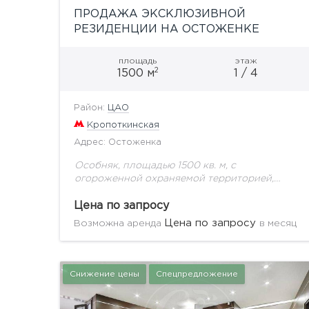
ПРОДАЖА ЭКСКЛЮЗИВНОЙ
РЕЗИДЕНЦИИ НА ОСТОЖЕНКЕ
площадь
этаж
2
1500 м
1 / 4
Район:
ЦАО
Кропоткинская
Адрес: Остоженка
Особняк, площадью 1500 кв. м, с
огороженной охраняемой территорией,
собственным сквером и фонтаном.
Располагается на первой линии в самой
Цена по запросу
престижной локации Москвы. Полностью
Цена по запросу
Возможна аренда
в месяц
отреставрированное здание с применением...
Снижение цены
Спецпредложение