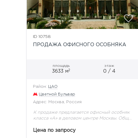
ID 10758
ПРОДАЖА ОФИСНОГО ОСОБНЯКА
площадь
этаж
2
3633 м
0 / 4
Район:
ЦАО
Цветной Бульвар
Адрес: Москва, Россия
К продаже предлагается офисный особняк
класса «А» в деловом центре Москвы. Общая
площадь объекта - 3 633,3 кв.м. Арендная
площадь составляет 3 189,4 кв.м. и включает
Цена по запросу
в...