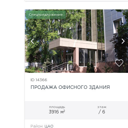
Спецпредложение
й
показать ещё 12 фотографий
ID 14366
ПРОДАЖА ОФИСНОГО ЗДАНИЯ
площадь
этаж
2
3916 м
/ 6
Район:
ЦАО