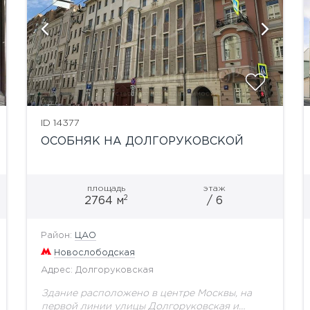
показать ещё 4 фотографии
ID 14377
ОСОБНЯК НА ДОЛГОРУКОВСКОЙ
площадь
этаж
2
2764 м
/ 6
Район:
ЦАО
Новослободская
Адрес: Долгоруковская
Здание расположено в центре Москвы, на
первой линии улицы Долгоруковская и