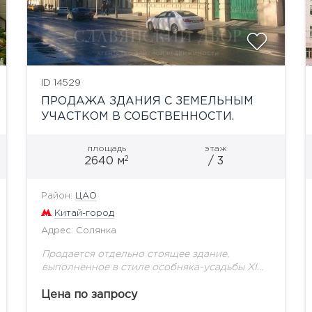
ID 14529
ПРОДАЖА ЗДАНИЯ С ЗЕМЕЛЬНЫМ
УЧАСТКОМ В СОБСТВЕННОСТИ.
М. КИТАЙ-ГОРОД
площадь
этаж
2
2640 м
/ 3
Район:
ЦАО
Китай-город
Адрес: Солянка
Продается отдельно стоящее здание,
выполненное в стиле особняка-усадьбы XIX
века, на первой линии улицы Солянка,в 5-7
минутах ходьбы от станций метро Китай-
Цена по запросу
Город, Таганская, Курская, Новокузнецкая.