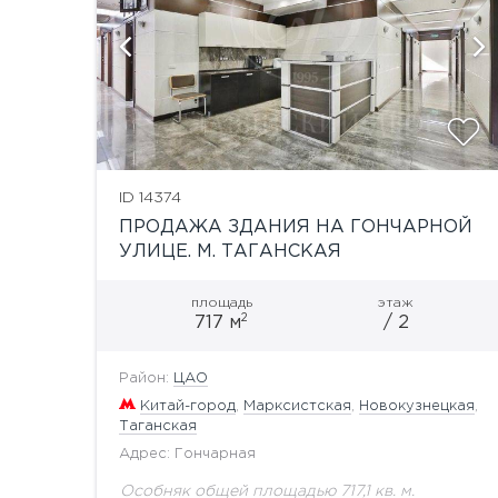
й
показать ещё 3 фотографии
ID 14374
ПРОДАЖА ЗДАНИЯ НА ГОНЧАРНОЙ
УЛИЦЕ. М. ТАГАНСКАЯ
площадь
этаж
2
717 м
/ 2
Район:
ЦАО
Китай-город
,
Марксистская
,
Новокузнецкая
,
Таганская
Адрес: Гончарная
Особняк общей площадью 717,1 кв. м.