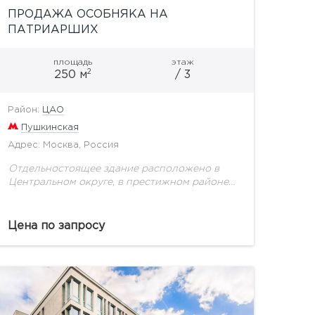
ПРОДАЖА ОСОБНЯКА НА
ПАТРИАРШИХ
площадь
этаж
2
250 м
/ 3
Район:
ЦАО
Пушкинская
Адрес: Москва, Россия
Отдельностоящее здание расположено в
Центральном округе, в престижном районе
Патриарших прудов. В 2007 году проведена
полная реконструкция с заменой
перекрытий. Внутренняя отделка выполнена
Цена по запросу
с помощью качественных материалов....