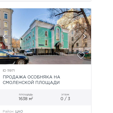
2004. Общая...
показать
ID 11971
ПРОДАЖА ОСОБНЯКА НА
СМОЛЕНСКОЙ ПЛОЩАДИ
площадь
этаж
2
1638 м
0 / 3
Район:
ЦАО