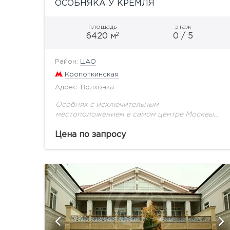
ОСОБНЯКА У КРЕМЛЯ
площадь
этаж
2
6420 м
0 / 5
Район:
ЦАО
Кропоткинская
Адрес: Волхонка
Особняк с исключительным
местоположением в самом центре Москвы
на улице Волхонка. Из окон верхних этажей
открывается изумительные виды на
Цена по запросу
исторические символы страны Кремль и
Храм Христа Спасителя,...
и
показать ещё 14 фотографий