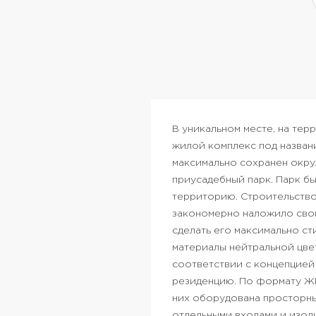
В уникальном месте, на те
жилой комплекс под назван
максимально сохранен окру
приусадебный парк. Парк б
территорию.
Строительство
закономерно наложило свой
сделать его максимально с
материалы нейтральной цве
соответствии с концепцией
резиденцию. По формату ЖК
них оборудована просторны
отдельными входами и изоли