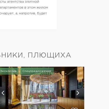
сты агентства элитной
апартаментов в этом жилом
чарует, а, напротив, будет
ВНИКИ, ПЛЮЩИХА
Эксклюзив
Спецпредложение
показать е