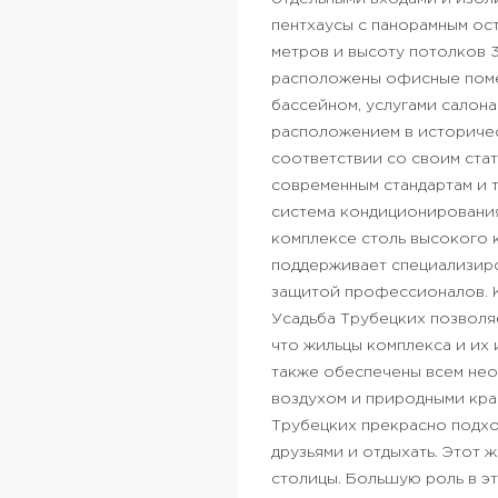
пентхаусы с панорамным ос
метров и высоту потолков 3
расположены офисные поме
бассейном, услугами салон
расположением в историчес
соответствии со своим ста
современным стандартам и т
система кондиционирования
комплексе столь высокого 
поддерживает специализиро
защитой профессионалов. 
Усадьба Трубецких позволя
что жильцы комплекса и их
также обеспечены всем необ
воздухом и природными крас
Трубецких прекрасно подхо
друзьями и отдыхать. Этот
столицы. Большую роль в э