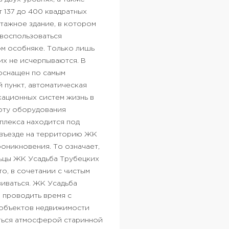
 137 до 400 квадратных
тажное здание, в котором
воспользоваться
ом особняке.
Только лишь
х не исчерпываются. В
 оснащен по самым
 пункт, автоматическая
кационных систем жизнь в
боту оборудования
плекса находится под
 въезде на территорию ЖК
оникновения. То означает,
ьцы ЖК Усадьба Трубецких
о, в сочетании с чистым
иваться.
ЖК Усадьба
 проводить время с
х объектов недвижимости
ться атмосферой старинной