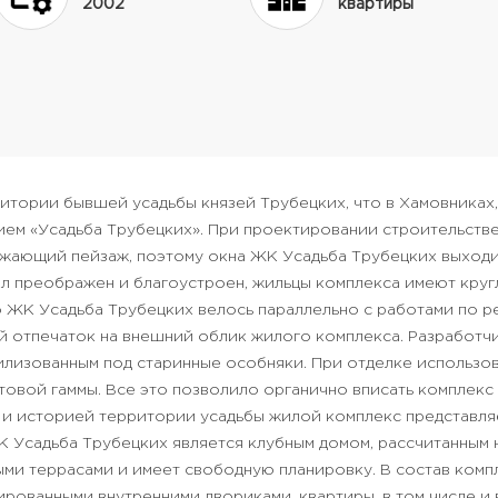
2002
квартиры
рритории бывшей усадьбы князей Трубецких, что в Хамовниках
ием «Усадьба Трубецких». При проектировании строительств
жающий пейзаж, поэтому окна ЖК Усадьба Трубецких выход
ыл преображен и благоустроен, жильцы комплекса имеют круг
 ЖК Усадьба Трубецких велось параллельно с работами по р
 отпечаток на внешний облик жилого комплекса. Разработчи
тилизованным под старинные особняки. При отделке использо
товой гаммы. Все это позволило органично вписать комплек
 и историей территории усадьбы жилой комплекс представл
 Усадьба Трубецких является клубным домом, рассчитанным н
ми террасами и имеет свободную планировку. В состав компл
рованными внутренними двориками, квартиры, в том числе и в