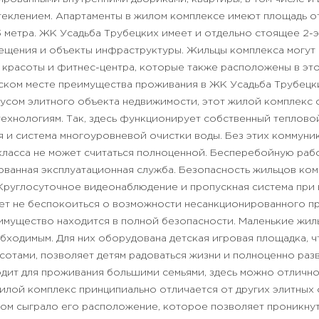
теклением. Апартаменты в жилом комплексе имеют площадь от
 метра.
ЖК Усадьба Трубецких имеет и отдельно стоящее 2-э
щения и объекты инфраструктуры. Жильцы комплекса могут 
а красоты и фитнес-центра, которые также расположены в эт
ком месте преимущества проживания в ЖК Усадьба Трубецки
тусом элитного объекта недвижимости, этот жилой комплекс
ехнологиям. Так, здесь функционирует собственный тепловой
 и система многоуровневой очистки воды. Без этих коммуни
класса не может считаться полноценной. Бесперебойную ра
ванная эксплуатационная служба.
Безопасность жильцов ком
Круглосуточное видеонаблюдение и пропускная система при
ет не беспокоиться о возможности несанкционированного пр
 имущество находится в полной безопасности.
Маленькие жил
ходимым. Для них оборудована детская игровая площадка, чт
отами, позволяет детям радоваться жизни и полноценно разв
дит для проживания большими семьями, здесь можно отлично
 жилой комплекс принципиально отличается от других элитны
том сыграло его расположение, которое позволяет проникну