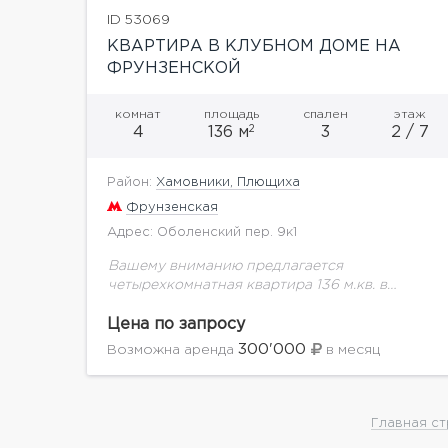
ID 53069
КВАРТИРА В КЛУБНОМ ДОМЕ НА
ФРУНЗЕНСКОЙ
комнат
площадь
спален
этаж
2
4
136 м
3
2 / 7
Район:
Хамовники, Плющиха
Фрунзенская
Адрес: Оболенский пер. 9к1
Вашему вниманию предлагается
четырехкомнатная квартира 136 м.кв. в
элитном клубном доме на
Фрунзенской.Планировка: кухня-столовая, 3
Цена по запросу
спальни, санузел, гардеробная
300'000
Возможна аренда
в месяц
комната.Встроенная кухня полностью
оборудована бытовой техникой. Санузлы
оснащены качественной...
Главная с