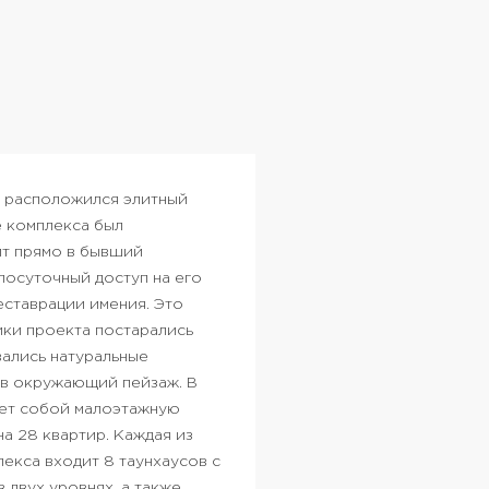
, расположился элитный
е комплекса был
ит прямо в бывший
лосуточный доступ на его
еставрации имения. Это
ки проекта постарались
вались натуральные
с в окружающий пейзаж.
В
яет собой малоэтажную
а 28 квартир. Каждая из
екса входит 8 таунхаусов с
 двух уровнях, а также