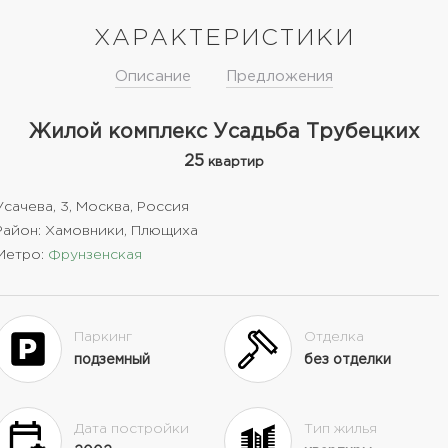
ХАРАКТЕРИСТИКИ
Описание
Предложения
Жилой комплекс Усадьба Трубецких
25
квартир
Усачева, 3, Москва, Россия
Район: Хамовники, Плющиха
Метро:
Фрунзенская
Паркинг
Отделка
подземный
без отделки
Дата постройки
Тип жилья