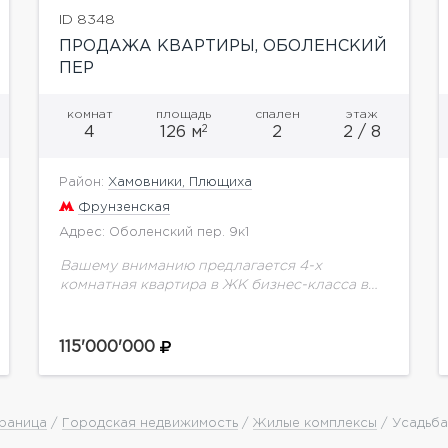
ID 8348
ПРОДАЖА КВАРТИРЫ, ОБОЛЕНСКИЙ
ПЕР
комнат
площадь
спален
этаж
2
4
126 м
2
2 / 8
Район:
Хамовники, Плющиха
Фрунзенская
Адрес: Оболенский пер. 9к1
Вашему вниманию предлагается 4-х
комнатная квартира в ЖК бизнес-класса в
самом центре Хамовников. Планировка:
Мастер-спальня со своей гардеробной
комнатой и санузлом; спальня; кабинет;
115'000'000
гостиная, совмещенная с кухней;...
траница
/
Городская недвижимость
/
Жилые комплексы
/ Усадьба