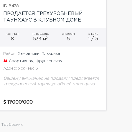
ID 8478
ПРОДАЕТСЯ ТРЕХУРОВНЕВЫЙ
ТАУНХАУС В КЛУБНОМ ДОМЕ
«УСАДЬБА ТРУБЕЦКИХ»
комнат
площадь
спален
этаж
2
8
533 м
5
1 / 5
Район:
Хамовники, Плющиха
Спортивная
,
Фрунзенская
Адрес: Усачева 3
Вашему вниманию на продажу предлагается
трехуровневый таунхаус общей площадью
533,2 кв.м. в клубном доме "Усадьба
Трубецких" в Хамовниках. Функциональная
планировка: 3 спальни (две из которых
11'000'000
оборудованы кабинетами),...
 Трубецких