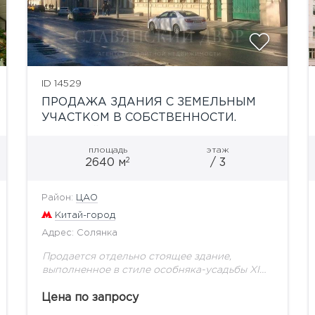
ID 14529
ПРОДАЖА ЗДАНИЯ С ЗЕМЕЛЬНЫМ
УЧАСТКОМ В СОБСТВЕННОСТИ.
М. КИТАЙ-ГОРОД
площадь
этаж
2
2640 м
/ 3
Район:
ЦАО
Китай-город
Адрес: Солянка
Продается отдельно стоящее здание,
выполненное в стиле особняка-усадьбы XIX
века, на первой линии улицы Солянка,в 5-7
минутах ходьбы от станций метро Китай-
Цена по запросу
Город, Таганская, Курская, Новокузнецкая.