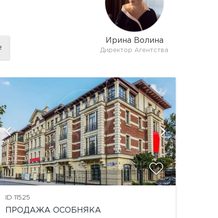
Ирина Волина
е
Директор Агентства
показат
ID 11525
ПРОДАЖА ОСОБНЯКА