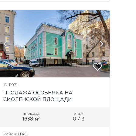
2004. Общая...
показать
ID 11971
ПРОДАЖА ОСОБНЯКА НА
СМОЛЕНСКОЙ ПЛОЩАДИ
площадь
этаж
2
1638 м
0 / 3
Район:
ЦАО