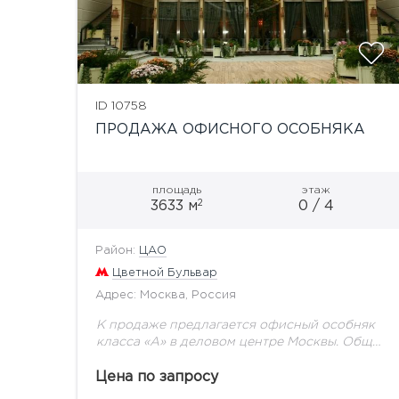
ID 10758
ПРОДАЖА ОФИСНОГО ОСОБНЯКА
площадь
этаж
2
3633 м
0 / 4
Район:
ЦАО
Цветной Бульвар
Адрес: Москва, Россия
К продаже предлагается офисный особняк
класса «А» в деловом центре Москвы. Общая
площадь объекта - 3 633,3 кв.м. Арендная
площадь составляет 3 189,4 кв.м. и включает
Цена по запросу
в...