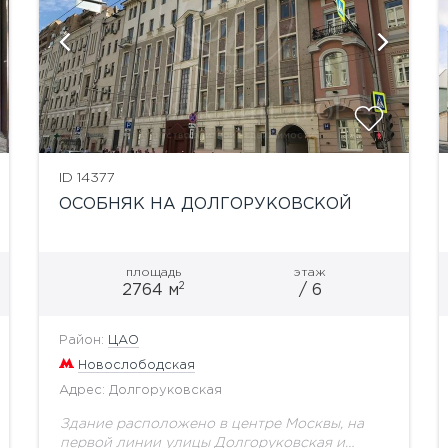
показать ещё 4 фотографии
ID 14377
ОСОБНЯК НА ДОЛГОРУКОВСКОЙ
площадь
этаж
2
2764 м
/ 6
Район:
ЦАО
Новослободская
Адрес: Долгоруковская
Здание расположено в центре Москвы, на
первой линии улицы Долгоруковская и