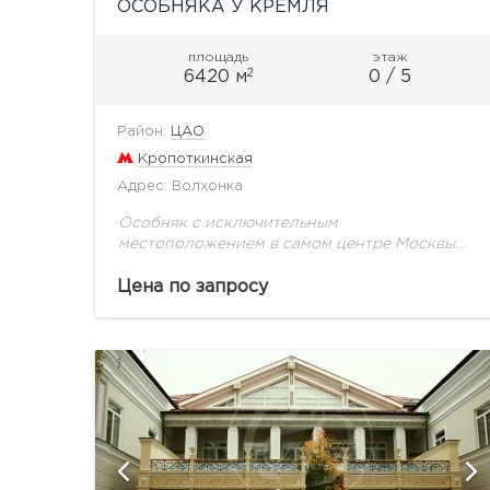
ОСОБНЯКА У КРЕМЛЯ
площадь
этаж
2
6420 м
0 / 5
Район:
ЦАО
Кропоткинская
Адрес: Волхонка
Особняк с исключительным
местоположением в самом центре Москвы
на улице Волхонка. Из окон верхних этажей
открывается изумительные виды на
Цена по запросу
исторические символы страны Кремль и
Храм Христа Спасителя,...
и
показать ещё 14 фотографий