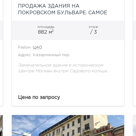
ПРОДАЖА ЗДАНИЯ НА
ПОКРОВСКОМ БУЛЬВАРЕ. САМОЕ
ВЫГОДНОЕ ПРЕДЛОЖЕНИЕ В ЭТОМ
РАЙОНЕ!
площадь
этаж
2
882 м
/ 3
Район:
ЦАО
Адрес: Казарменный пер.
Замечательное здание в историческом
Центре Москвы внутри Садового кольца.
Светло-желтый фасад относится к концу 19
века. Основной декоративной деталью
являются два небольших балкона в центре
здания, оформленными...
Цена по запросу