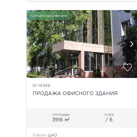
Спецпредложение
й
показать ещё 12 фотографий
ID 14366
ПРОДАЖА ОФИСНОГО ЗДАНИЯ
площадь
этаж
2
3916 м
/ 6
Район:
ЦАО