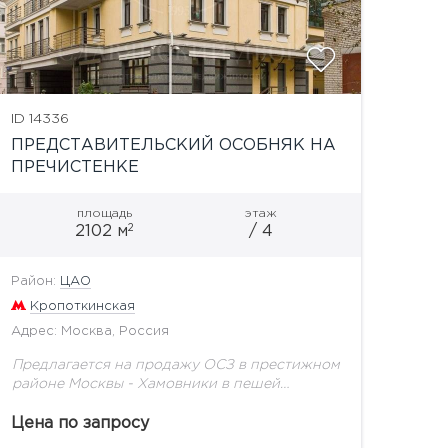
ID 14336
ПРЕДСТАВИТЕЛЬСКИЙ ОСОБНЯК НА
ПРЕЧИСТЕНКЕ
площадь
этаж
2
2102 м
/ 4
Район:
ЦАО
Кропоткинская
Адрес: Москва, Россия
Предлагается на продажу ОСЗ в престижном
районе Москвы - Хамовники в пешей
доступности от метро "Кропоткинская",
"Смоленская". Здание не является
Цена по запросу
памятником архитектуры. Год постройки -