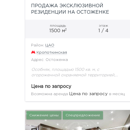
ПРОДАЖА ЭКСКЛЮЗИВНОЙ
РЕЗИДЕНЦИИ НА ОСТОЖЕНКЕ
площадь
этаж
2
1500 м
1 / 4
Район:
ЦАО
Кропоткинская
Адрес: Остоженка
Особняк, площадью 1500 кв. м, с
огороженной охраняемой территорией,
собственным сквером и фонтаном.
Располагается на первой линии в самой
Цена по запросу
престижной локации Москвы. Полностью
Цена по запросу
Возможна аренда
в месяц
отреставрированное здание с применением...
Снижение цены
Спецпредложение