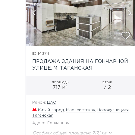
й
показать ещё 3 фотографии
ID 14374
ПРОДАЖА ЗДАНИЯ НА ГОНЧАРНОЙ
УЛИЦЕ. М. ТАГАНСКАЯ
площадь
этаж
2
717 м
/ 2
Район:
ЦАО
Китай-город
,
Марксистская
,
Новокузнецкая
,
Таганская
Адрес: Гончарная
Особняк общей площадью 717,1 кв. м.