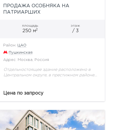
ПРОДАЖА ОСОБНЯКА НА
ПАТРИАРШИХ
площадь
этаж
2
250 м
/ 3
Район:
ЦАО
Пушкинская
Адрес: Москва, Россия
Отдельностоящее здание расположено в
Центральном округе, в престижном районе
Патриарших прудов. В 2007 году проведена
полная реконструкция с заменой
перекрытий. Внутренняя отделка выполнена
Цена по запросу
с помощью качественных материалов....