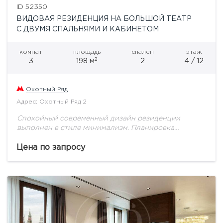
ID 52350
ВИДОВАЯ РЕЗИДЕНЦИЯ НА БОЛЬШОЙ ТЕАТР
С ДВУМЯ СПАЛЬНЯМИ И КАБИНЕТОМ
комнат
площадь
спален
этаж
2
3
198 м
2
4 / 12
Охотный Ряд
Адрес: Охотный Ряд 2
Спокойный современный дизайн резиденции
выполнен в стиле минимализм. Планировка
предусматривает комфортабельный рабочий
кабинет в отдельной комнате, объединённую
Цена по запросу
гостиную и обеденную зону с полноразмерной
кухней и барной стойкой....