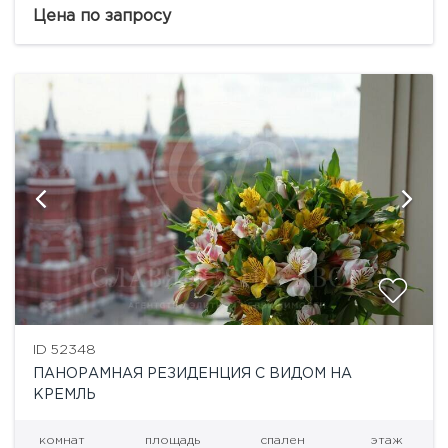
Французские окна в пол. Вид на Большой театр,
Цена по запросу
ЦУМ и...
ID 52348
ПАНОРАМНАЯ РЕЗИДЕНЦИЯ С ВИДОМ НА
КРЕМЛЬ
комнат
площадь
спален
этаж