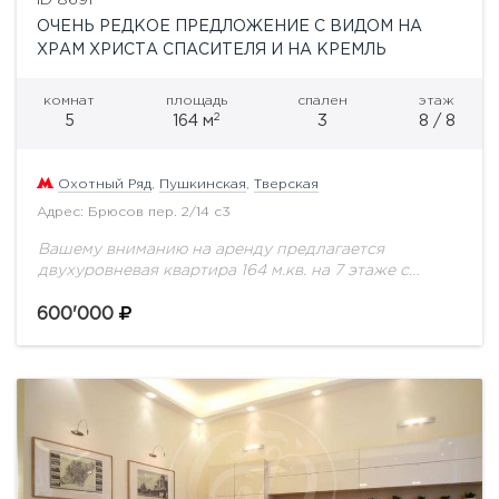
ОЧЕНЬ РЕДКОЕ ПРЕДЛОЖЕНИЕ С ВИДОМ НА
ХРАМ ХРИСТА СПАСИТЕЛЯ И НА КРЕМЛЬ
комнат
площадь
спален
этаж
2
5
164 м
3
8 / 8
Охотный Ряд
,
Пушкинская
,
Тверская
Адрес: Брюсов пер. 2/14 с3
Вашему вниманию на аренду предлагается
двухуровневая квартира 164 м.кв. на 7 этаже с
дизайнерским ремонтом и видом на Храм Христа
Спасителя и на Кремль. На первом этаже...
600'000