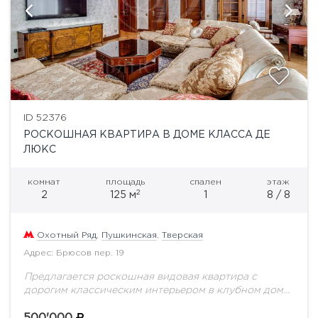
ID 52376
РОСКОШНАЯ КВАРТИРА В ДОМЕ КЛАССА ДЕ
ЛЮКС
комнат
площадь
спален
этаж
2
2
125 м
1
8 / 8
Охотный Ряд
,
Пушкинская
,
Тверская
Адрес: Брюсов пер. 19
Предлагается роскошная видовая квартира с
дорогим классическим интерьером в клубном доме
класса de luxe. Квартира полностью
укомплектована эксклюзивной мебелью из ценных