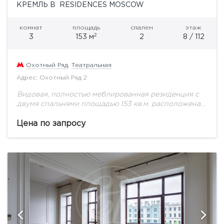
КРЕМЛЬ В RESIDENCES MOSCOW
комнат
площадь
спален
этаж
2
3
153 м
2
8 / 112
Охотный Ряд
,
Театральная
Адрес: Охотный Ряд 2
Видовая, полностью меблированная резиденция с
двумя спальнями площадью 153 кв.м. расположена
на 8 этаже здания легендарной гостиницы
«Москва». В шаговой доступности Кремль, Красная
Цена по запросу
площадь, Большой и Малый...