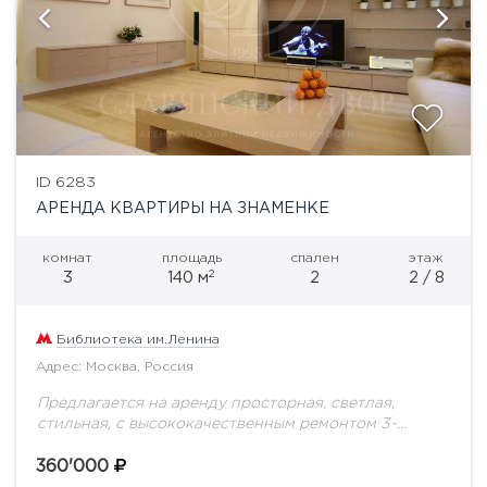
ID 6283
АРЕНДА КВАРТИРЫ НА ЗНАМЕНКЕ
комнат
площадь
спален
этаж
2
3
140 м
2
2 / 8
Библиотека им.Ленина
Адрес: Москва, Россия
Предлагается на аренду просторная, светлая,
стильная, с высококачественным ремонтом 3-
комнатная квартира в шаговой доступности от
Арбата, в доме на Знаменке! В квартире выполнен
360'000
западный тип реомнта с...