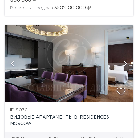
500'000
пород дерева и бытовой техникой премиум...
350'000'000
Возможна продажа
ID 8030
ВИДОВЫЕ АПАРТАМЕНТЫ В RESIDENCES
MOSCOW
комнат
площадь
спален
этаж