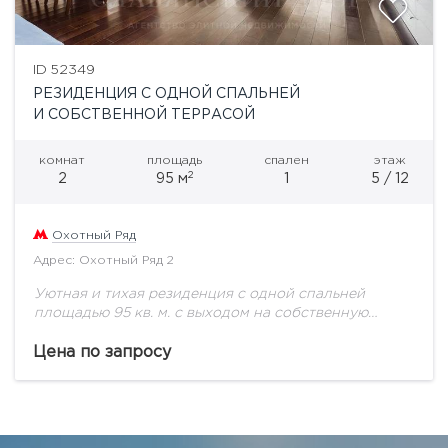
ID 52349
РЕЗИДЕНЦИЯ С ОДНОЙ СПАЛЬНЕЙ
И СОБСТВЕННОЙ ТЕРРАСОЙ
комнат
площадь
спален
этаж
2
2
95 м
1
5 / 12
Охотный Ряд
Адрес: Охотный Ряд 2
Уютная и тихая резиденция с одной спальней
площадью 95 кв. м. с выходом на собственную
террасу под открытым небом – идеальный вариант
для ценителей спокойной обстановки и...
Цена по запросу