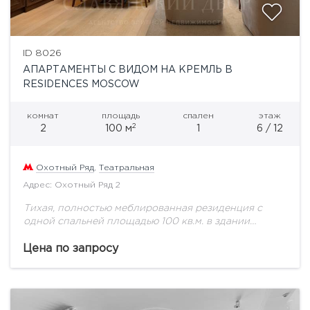
ID 8026
АПАРТАМЕНТЫ С ВИДОМ НА КРЕМЛЬ В
RESIDENCES MOSCOW
комнат
площадь
спален
этаж
2
2
100 м
1
6 / 12
Охотный Ряд
,
Театральная
Адрес: Охотный Ряд 2
Тихая, полностью меблированная резиденция с
одной спальней площадью 100 кв.м. в здании
легендарной гостиницы «Москва». В шаговой
доступности Кремль, Красная площадь, Большой и
Цена по запросу
Малый театры, ТГ «Модный...