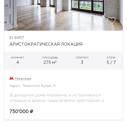
ID 6957
АРИСТОКРАТИЧЕСКАЯ ЛОКАЦИЯ
комнат
площадь
спален
этаж
2
4
275 м
3
5 / 7
Тверская
Адрес: Тверской бульв. 9
В доходном доме Коровина, в исторической
локации в аренду предлагается просторная и
светлая квартира с тремя спальнями в одном из
красивейших дореволюционных домов Москвы на
750'000
Тверском бульваре....