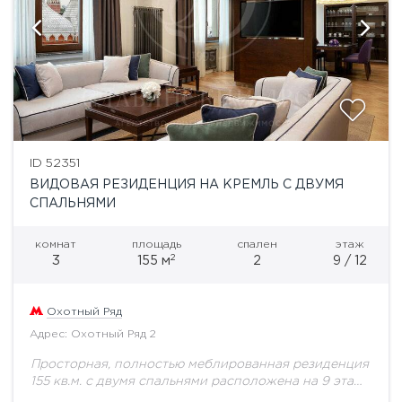
ID 52351
ВИДОВАЯ РЕЗИДЕНЦИЯ НА КРЕМЛЬ С ДВУМЯ
СПАЛЬНЯМИ
комнат
площадь
спален
этаж
2
3
155 м
2
9 / 12
Охотный Ряд
Адрес: Охотный Ряд 2
Просторная, полностью меблированная резиденция
155 кв.м. с двумя спальнями расположена на 9 этаже
здания легендарной гостиницы «Москва».