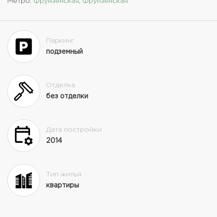
Метро:
Фрунзенская
,
Фрунзенская
Паркинг
подземный
Отделка
без отделки
Дата постройки
2014
Тип жилья
квартиры