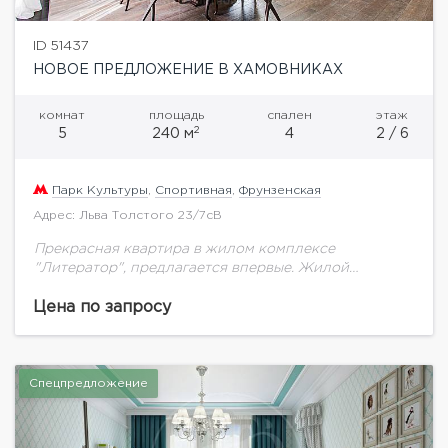
ID 51437
НОВОЕ ПРЕДЛОЖЕНИЕ В ХАМОВНИКАХ
комнат
площадь
спален
этаж
2
5
240 м
4
2 / 6
Парк Культуры
,
Спортивная
,
Фрунзенская
Адрес: Льва Толстого 23/7сB
Прекрасная квартира в жилом комплексе
"Литератор", предлагается впервые. Жилой
комплекс с закрытой территорией, подземным
паркингом, просторный двор для прогулок, двор
Цена по запросу
без машин, охрана консьерж, тех. обслуживание
24/7.В...
Спецпредложение