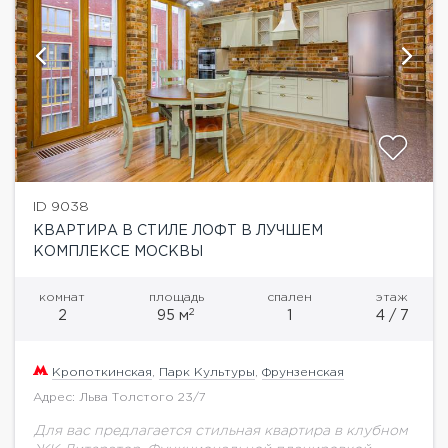
ID 9038
КВАРТИРА В СТИЛЕ ЛОФТ В ЛУЧШЕМ
КОМПЛЕКСЕ МОСКВЫ
комнат
площадь
спален
этаж
2
2
95 м
1
4 / 7
Кропоткинская
,
Парк Культуры
,
Фрунзенская
Адрес: Льва Толстого 23/7
Для вас предлагается стильная квартира в клубном