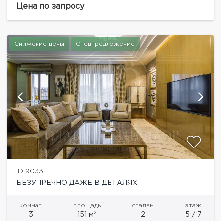
материалов. Функциональной планировкой
Цена по запросу
предусмотрено: просторная гостиная совмещенная
с кухней и...
Снижение цены
Спецпредложение
ID 9033
БЕЗУПРЕЧНО ДАЖЕ В ДЕТАЛЯХ
комнат
площадь
спален
этаж
2
3
151 м
2
5 / 7