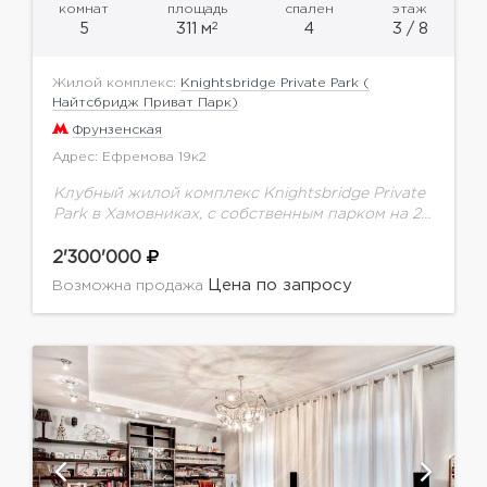
комнат
площадь
спален
этаж
2
5
311 м
4
3 / 8
Жилой комплекс:
Knightsbridge Private Park (
Найтсбридж Приват Парк)
Фрунзенская
Адрес: Ефремова 19к2
Клубный жилой комплекс Knightsbridge Private
Park в Хамовниках, с собственным парком на 2
га. Предлагается квартира с качественным
ремонтом. Планировка: кухня-столовая,
2'300'000
гостиная, 4 спальни, 4 санузла, 4...
Цена по запросу
Возможна продажа