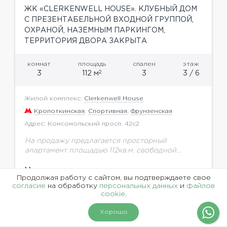
ЖК «CLERKENWELL HOUSE». КЛУБНЫЙ ДОМ
С ПРЕЗЕНТАБЕЛЬНОЙ ВХОДНОЙ ГРУППОЙ,
ОХРАНОЙ, НАЗЕМНЫМ ПАРКИНГОМ,
ТЕРРИТОРИЯ ДВОРА ЗАКРЫТА
комнат
площадь
спален
этаж
2
3
112 м
3
3 / 6
Жилой комплекс:
Clerkenwell House
Кропоткинская
,
Спортивная
,
Фрунзенская
Адрес: Комсомольский просп. 42с2
На продажу предлагается просторный
апартамент площадью 112кв.м. свободной
планировки с панорамными окнами в клубном
доме Clerkenwell House. Развитая
Цена по запросу
Продолжая работу с сайтом, вы подтверждаете свое
инфраструктура, До Фрунзенской набережной
согласие
на обработку
персональных данных
и
файлов
5 минут пешком, до метро...
cookie
.
Хорошо