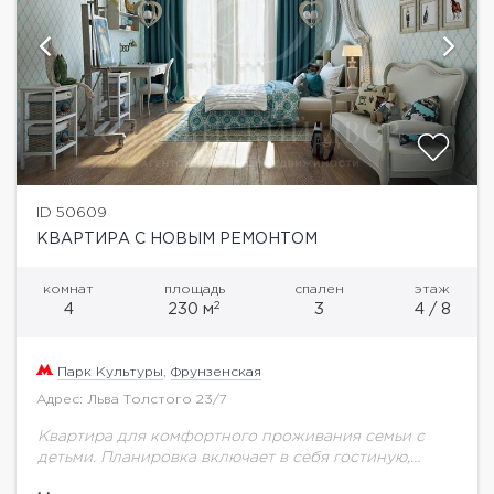
ID 50609
КВАРТИРА С НОВЫМ РЕМОНТОМ
комнат
площадь
спален
этаж
2
4
230 м
3
4 / 8
Парк Культуры
,
Фрунзенская
Адрес: Льва Толстого 23/7
Квартира для комфортного проживания семьи с
детьми. Планировка включает в себя гостиную,
гостевой туалет, три спальни с ванными комнатами,