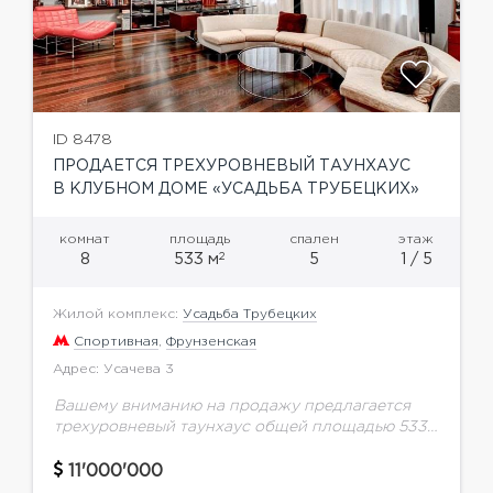
ID 8478
ПРОДАЕТСЯ ТРЕХУРОВНЕВЫЙ ТАУНХАУС
В КЛУБНОМ ДОМЕ «УСАДЬБА ТРУБЕЦКИХ»
комнат
площадь
спален
этаж
2
8
533 м
5
1 / 5
Жилой комплекс:
Усадьба Трубецких
Спортивная
,
Фрунзенская
Адрес: Усачева 3
Вашему вниманию на продажу предлагается
трехуровневый таунхаус общей площадью 533,2
кв.м. в клубном доме "Усадьба Трубецких" в
Хамовниках. Функциональная планировка: 3
11'000'000
спальни (две из которых оборудованы