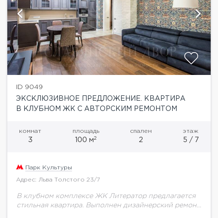
ID 9049
ЭКСКЛЮЗИВНОЕ ПРЕДЛОЖЕНИЕ. КВАРТИРА
В КЛУБНОМ ЖК С АВТОРСКИМ РЕМОНТОМ
комнат
площадь
спален
этаж
2
3
100 м
2
5 / 7
Парк Культуры
Адрес: Льва Толстого 23/7
В клубном комплексе ЖК Литератор предлагается
стильная квартира. Выполнен дизайнерский ремонт
в современном стиле с использованием дорогих