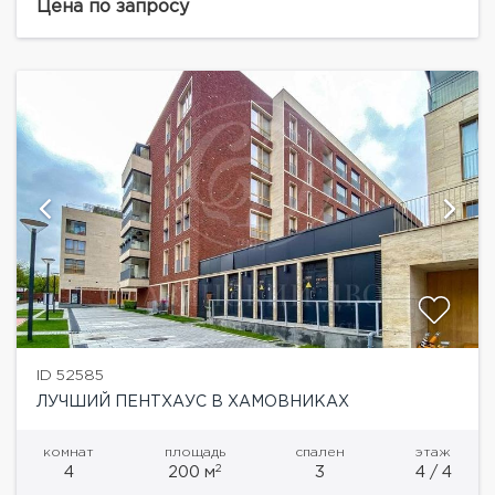
есть гардеробные.Жилой комплекс премиум класса,
Цена по запросу
консьерж сервис, охрана,...
ID 52585
ЛУЧШИЙ ПЕНТХАУС В ХАМОВНИКАХ
комнат
площадь
спален
этаж
2
4
200 м
3
4 / 4