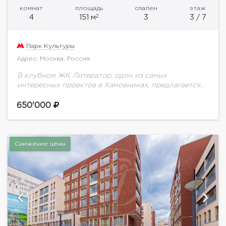
комнат
площадь
спален
этаж
2
4
151 м
3
3 / 7
Парк Культуры
Адрес: Москва, Россия
В клубном ЖК Литератор, один из самых
интересных проектов в Хамовниках, предлагается
невероятно красивая и уютная 4-х комнатная
квартира. Выполнен авторский ремонт, с
650'000
использованием дорогих, экологически чистых...
Снижение цены