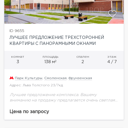
ID 9655
ЛУЧШЕЕ ПРЕДЛОЖЕНИЕ ТРЕХСТОРОННЕЙ
КВАРТИРЫ С ПАНОРАМНЫМИ ОКНАМИ
комнат
площадь
спален
этаж
2
3
138 м
2
4 / 7
Парк Культуры
,
Смоленская
,
Фрунзенская
Адрес: Льва Толстого 23/7кд
Лучшее предложение комплекса. Вашему
вниманию на продажу предлагается очень светлая
трехсторонняя квартира на 4-м этаже общей
площадью 138 м.кв.Правильная форма квартиры
Цена по запросу
позволяет идеально спланировать: кухню
совмещенную с...