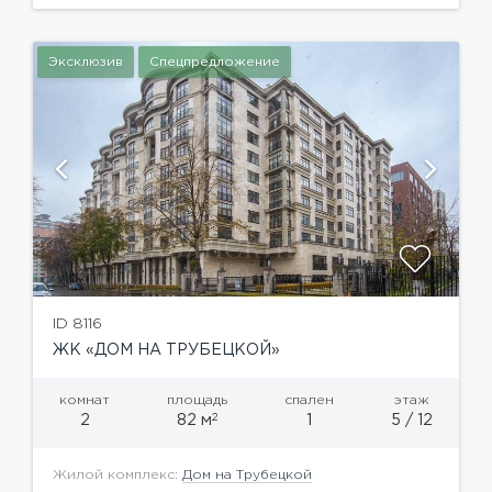
кабинетами),...
Эксклюзив
Спецпредложение
ID 8116
ЖК «ДОМ НА ТРУБЕЦКОЙ»
комнат
площадь
спален
этаж
2
2
82 м
1
5 / 12
Жилой комплекс:
Дом на Трубецкой