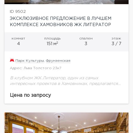
ID 9502
ЭКСКЛЮЗИВНОЕ ПРЕДЛОЖЕНИЕ В ЛУЧШЕМ
КОМПЛЕКСЕ ХАМОВНИКОВ ЖК ЛИТЕРАТОР
комнат
площадь
спален
этаж
2
4
151 м
3
3 / 7
Парк Культуры
,
Фрунзенская
Адрес: Льва Толстого 23к7
В клубном ЖК Литератор, один из самых
интересных проектов в Хамовниках, предлагается
невероятно красивая и уютная 4-х комнатная
квартира. Выполнен авторский ремонт, с
Цена по запросу
использованием дорогих, экологически чистых...