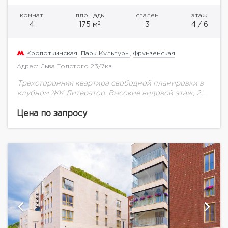
комнат
площадь
спален
этаж
2
4
175 м
3
4 / 6
Кропоткинская
,
Парк Культуры
,
Фрунзенская
Адрес: Льва Толстого 23/7кв
Трехсторонняя квартира свободной планировки в
клубном ЖК Литератор. Высокие видовой этаж, 2
квартиры на этаже. Возможно разместить до 3
спален и 3 санузлов. Просторная застекленная
Цена по запросу
лоджия с...