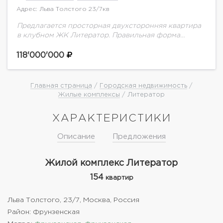
Адрес: Льва Толстого 23/7кв
Предлагается просторная двухсторонняя квартира
в клубном ЖК Литератор. Правильная форма
позволит Вам использовать каждый квадратным
метр с пользой. Возможно спланировать 2-3
118'000'000
спальни, 3 санузла, постирочную.
Главная страница
/
Городская недвижимость
/
Жилые комплексы
/ Литератор
ХАРАКТЕРИСТИКИ
Описание
Предложения
Жилой комплекс Литератор
154
квартир
Льва Толстого, 23/7, Москва, Россия
Район: Фрунзенская