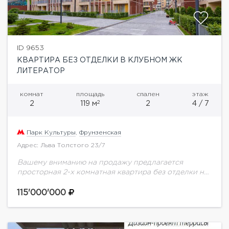
ID 9653
КВАРТИРА БЕЗ ОТДЕЛКИ В КЛУБНОМ ЖК
ЛИТЕРАТОР
комнат
площадь
спален
этаж
2
2
119 м
2
4 / 7
Парк Культуры
,
Фрунзенская
Адрес: Льва Толстого 23/7
Вашему вниманию на продажу предлагается
просторная 2-х комнатная квартира без отделки на
4 этаже. Окна выходят на две стороны. Возможная
планировка: кухня совмещенная с гостиной и
115'000'000
обеденной...