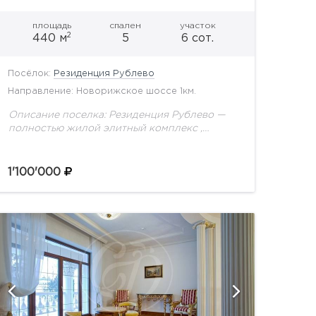
площадь
спален
участок
2
440 м
5
6 сот.
Посёлок:
Резиденция Рублево
Направление: Новорижское шоссе 1км.
Описание поселка: Резиденция Рублево —
полностью жилой элитный комплекс ,
великолепно вписавшийся в окружающий
природный ландшафт на 1-ом километре
Новорижского шоссе, вблизи бухты
1'100'000
«Живописная», в 20 минутах...
показать