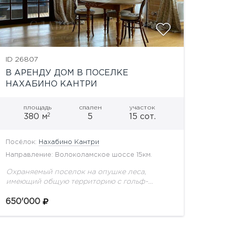
ID 26807
В АРЕНДУ ДОМ В ПОСЕЛКЕ
НАХАБИНО КАНТРИ
площадь
спален
участок
2
380 м
5
15 сот.
Посёлок:
Нахабино Кантри
Направление: Волоколамское шоссе 15км.
Охраняемый поселок на опушке леса,
имеющий общую территорию с гольф-
курортом Москоу Кантри Клаб. К Вашим
услугам богатейшая инфраструктура
650'000
поселка: несколько ресторанов и баров,
пляжи, спорт-клуб, закрытый и...