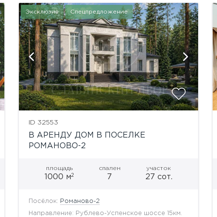
Эксклюзив
Спецпредложение
показать ещё 50 фотографий
ID 32553
В АРЕНДУ ДОМ В ПОСЕЛКЕ
РОМАНОВО-2
площадь
спален
участок
2
1000 м
7
27 сот.
Посёлок:
Романово-2
Направление: Рублево-Успенское шоссе 15км.