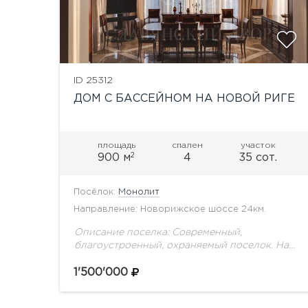
ID 25312
ДОМ С БАССЕЙНОМ НА НОВОЙ РИГЕ
площадь
спален
участок
2
900 м
4
35 сот.
Посёлок:
Монолит
Направление: Новорижское шоссе 24км.
Описание поселка: Современный,
благоустроенный, охраняемый поселок. На
территории поселка своя школа, детские
площадки, прогулочные зоны, пруд, храм,
1'500'000
малоэтажный дом с квартирами для
персонала. Для родителей немаловажно,