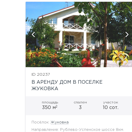
что...
й
показать ещё 34 фотографии
ID 20237
В АРЕНДУ ДОМ В ПОСЕЛКЕ
ЖУКОВКА
площадь
спален
участок
2
350 м
3
10 сот.
Посёлок:
Жуковка
Направление: Рублево-Успенское шоссе 8км.