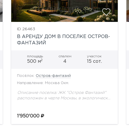
ID 26463
В АРЕНДУ ДОМ В ПОСЕЛКЕ ОСТРОВ-
ФАНТАЗИЙ
площадь
спален
участок
2
500 м
4
15 сот.
Посёлок:
Остров-фантазий
Направление: Москва 0км.
Описание поселка: ЖК "Остров Фантазий"
расположен в черте Москвы, в экологически
чистом и престижном северо-западе города,
в живописной Татаровской пойме. Это один
из немногочисленных поселков с
1'950'000
великолепными...