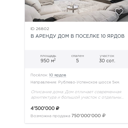
ID 26802
В АРЕНДУ ДОМ В ПОСЕЛКЕ 10 ЯРДОВ
площадь
спален
участок
2
950 м
5
30 сот.
Посёлок:
10 ярдов
Направление: Рублево-Успенское шоссе 5км.
Описание дома: Дом отличает современная
архитектура и большой участок с отдельным
выходом в лес, который может быть
оформлен в аренду! Большая площадь
4'500'000
остекления дома, благодаря чему дом...
750'000'000
Возможна продажа