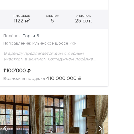
площадь
спален
участок
2
1122 м
5
25 сот.
Посёлок:
Горки-6
Направление: Ильинское шоссе 7км.
В аренду предлагается дом с лесным
участком в элитном коттеджном посёлке
"Горки-6"!Планировка дома:1 этаж: холл,
гостиная, частично совмещенная со
1'100'000
столовой зоной; кухня, спортивная зона,
410'000'000
Возможна продажа
бассейн с противотоком,...
показат