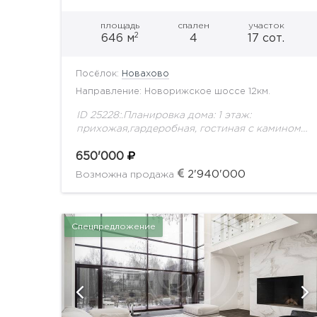
площадь
спален
участок
2
646 м
4
17 сот.
Посёлок:
Новахово
Направление: Новорижское шоссе 12км.
ID 25228:.Планировка дома: 1 этаж:
прихожая,гардеробная, гостиная с камином,
кухня, столовая, кладовая, котельная,
гостевой с/у, спальня с с/у, гараж на 2 м/м. 2
650'000
этаж: спальня с с/у,...
2'940'000
Возможна продажа
Спецпредложение
ий
показать ещё 18 фотографий