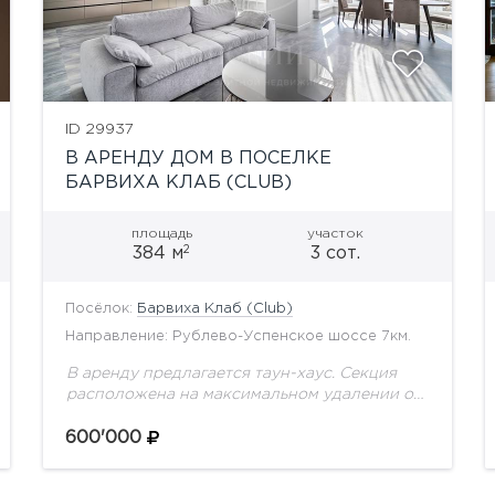
ID 29937
В АРЕНДУ ДОМ В ПОСЕЛКЕ
БАРВИХА КЛАБ (CLUB)
площадь
участок
2
384 м
3 сот.
Посёлок:
Барвиха Клаб (Club)
Направление: Рублево-Успенское шоссе 7км.
В аренду предлагается таун-хаус. Секция
расположена на максимальном удалении от
проезжей части. Планировка: Цоколь:
постирочная, гардеробная, гостиная с
600'000
выходом на участок - можно
переоборудовать под спальню или...