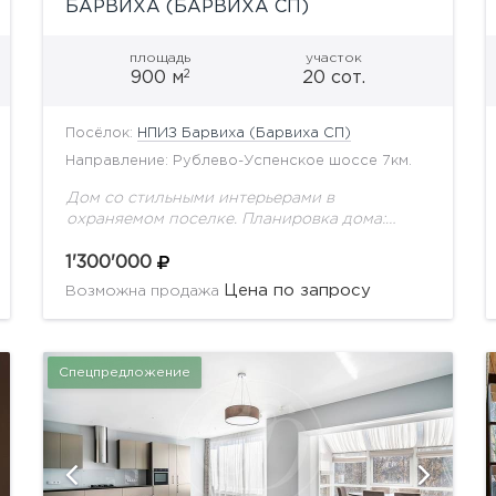
БАРВИХА (БАРВИХА СП)
площадь
участок
2
900 м
20 сот.
Посёлок:
НПИЗ Барвиха (Барвиха СП)
Направление: Рублево-Успенское шоссе 7км.
Дом со стильными интерьерами в
охраняемом поселке. Планировка дома:
Цоколь: сауна, плавательный бассейн, зона
отдыха, бильярдная, с/у, комната для
1'300'000
персонала. 1 этаж: гостиная с камином,
Цена по запросу
Возможна продажа
кухня-столовая, спальная...
Спецпредложение
показать ещё 36 фотографий