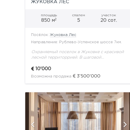
ЖУКОВКА ЛЕС
площадь
спален
участок
2
850 м
5
20 сот.
Посёлок:
Жуковка Лес
Направление: Рублево-Успенское шоссе 7км.
Охраняемый поселок в Жуковке с красивой
лесной территоррией. В шаговой
доступности развитая инфраструктура
Барвихи и Жуковки. Авторский проект.
10'000
Эксклюзивный модный дом. В доме
3'500'000
Возможна продажа
выполнен дизайнерский ремонт, грамотная...
й
показать ещё 10 фотографий