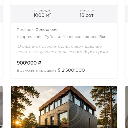
площадь
участок
2
1000 м
16 сот.
Посёлок:
Солослово
Направление: Рублево-Успенское шоссе 15км.
Описание поселка: Солослово - древнее
село, вытянувшее вдоль левого берега реки
Медвенки. В окресностях деревни
раскинулась целая цепь элитных поселков с
900'000
недвижимостью на любой вкус: комплекс
2'500'000
Возможна продажа
таунхаусов...
показать ещё 22 фотографии