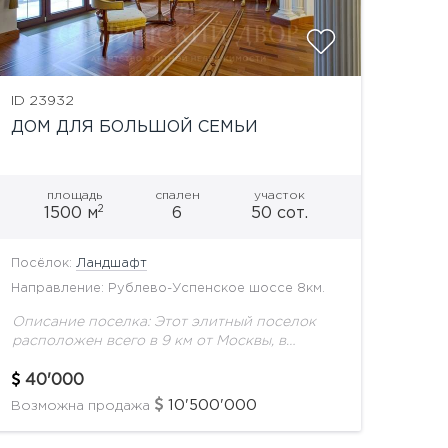
ID 23932
ДОМ ДЛЯ БОЛЬШОЙ СЕМЬИ
площадь
спален
участок
2
1500 м
6
50 сот.
Посёлок:
Ландшафт
Направление: Рублево-Успенское шоссе 8км.
Описание поселка: Этот элитный поселок
расположен всего в 9 км от Москвы, в
великолепной лесопарковой зоне, на
живописном берегу небольшого озера.
40'000
Недалеко от комплекса протекает Москва-
10'500'000
Возможна продажа
река. Природа...