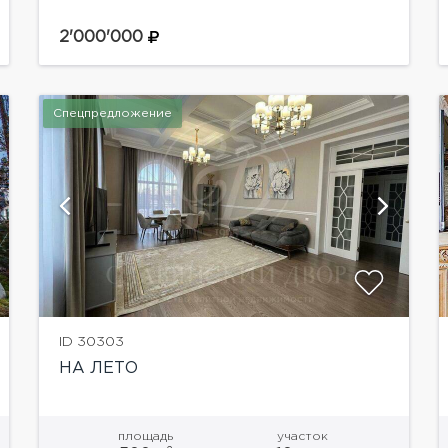
выполнен дизайнерский ремонт, грамотная
планировка.Планировка дома:Цоколь: хамам,
2'000'000
зона отдыха, барная стойка,...
Спецпредложение
показать ещё 16 фотографий
ID 30303
НА ЛЕТО
площадь
участок