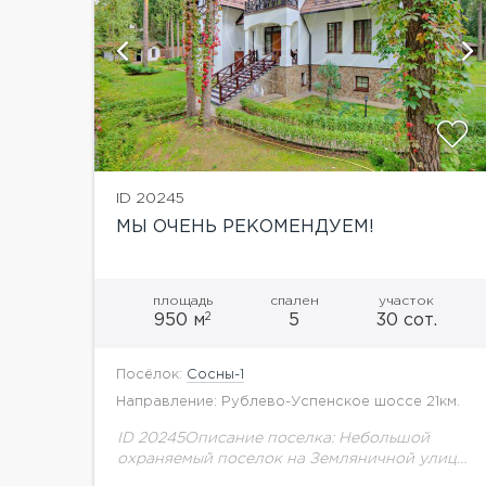
й
показать ещё 37 фотографий
ID 20245
МЫ ОЧЕНЬ РЕКОМЕНДУЕМ!
площадь
спален
участок
2
950 м
5
30 сот.
Посёлок:
Сосны-1
Направление: Рублево-Успенское шоссе 21км.
ID 20245Описание поселка: Небольшой
охраняемый поселок на Земляничной улице
Николиной горы. Шикарный дом в стиле