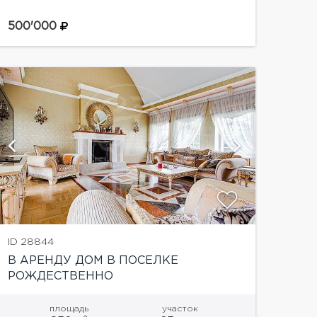
TV-зона, чайная комната в японском стиле,
помещения для хранения и помещения
500'000
свободного назначения, постирочная,...
показать
ID 28844
В АРЕНДУ ДОМ В ПОСЕЛКЕ
РОЖДЕСТВЕННО
площадь
участок