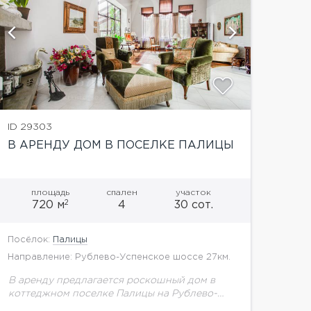
показать
ID 29303
В АРЕНДУ ДОМ В ПОСЕЛКЕ ПАЛИЦЫ
площадь
спален
участок
2
720 м
4
30 сот.
Посёлок:
Палицы
Направление: Рублево-Успенское шоссе 27км.
В аренду предлагается роскошный дом в
коттеджном поселке Палицы на Рублево-
Успенском шоссе.Планировка дома:Цоколь: