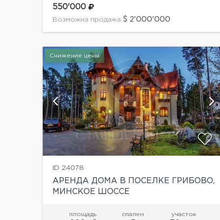
шале на великолепном участке с соснами. В
550'000
доме: 5 спален со своими...
2'000'000
Возможна продажа
Снижение цены
й
показать ещё 38 фотографий
ID 24078
АРЕНДА ДОМА В ПОСЕЛКЕ ГРИБОВО,
МИНСКОЕ ШОССЕ
площадь
спален
участок