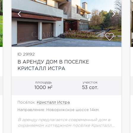
показать ещё 35 фотографий
ID 29192
В АРЕНДУ ДОМ В ПОСЕЛКЕ
КРИСТАЛЛ ИСТРА
площадь
участок
2
1000 м
53 сот.
Посёлок:
Кристалл Истра
Направление: Новорижское шоссе 14км.
В аренду предлагается современный дом в
охраняемом коттеджном посёлке Кристалл
Истра на Новорижском шоссе. В доме