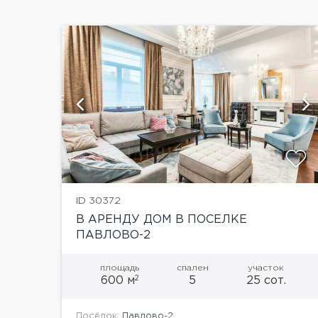
ии
показать ещё 17 фотографий
ID 30372
В АРЕНДУ ДОМ В ПОСЕЛКЕ
ПАВЛОВО-2
площадь
спален
участок
2
600 м
5
25 сот.
Посёлок:
Павлово-2