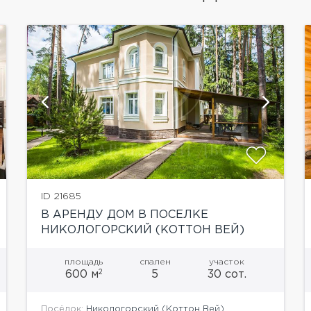
показать ещё 29 фотографий
ID 21685
В АРЕНДУ ДОМ В ПОСЕЛКЕ
НИКОЛОГОРСКИЙ (КОТТОН ВЕЙ)
площадь
спален
участок
2
600 м
5
30 сот.
Посёлок:
Никологорский (Коттон Вей)