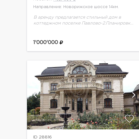
Направление: Новорижское шоссе 14км.
В аренду предлагается стильный дом в
коттеджном поселке Павлово-2.Планировка
дома:1 этаж: прихожая, холл, кухня, столовая,
гостиная, кабинет/спальня, с/у, мастер-
спальня с ванной комнатой и гардеробной,
1'000'000
постирочная2 этаж: холл,...
й
показать ещё 19 фотографий
ID 28816