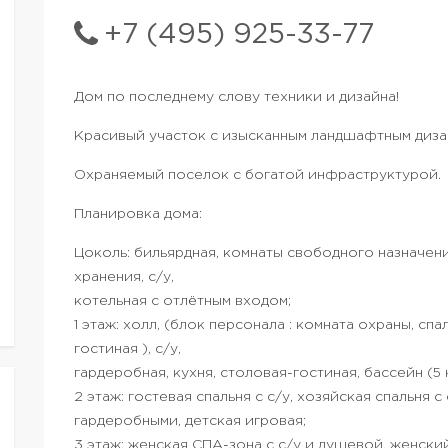
+7 (495) 925-33-77
Дом по последнему слову техники и дизайна!
Красивый участок с изысканным ландшафтным диза
Охраняемый поселок с богатой инфраструктурой.
Планировка дома:
Цоколь: бильярдная, комнаты свободного назначени
хранения, с/у,
котельная с отлётным входом;
1 этаж: холл, (блок персонала : комната охраны, спал
гостиная ), с/у,
гардеробная, кухня, столовая-гостиная, бассейн (5 на
2 этаж: гостевая спальня с с/у, хозяйская спальня с
гардеробными, детская игровая;
3 этаж: женская СПА-зона с с/у и душевой, женский