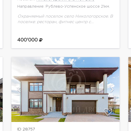
Направление: Рублево-Успенское шоссе 21км.
Охраняемый поселок село Никологорское. В
поселке: ресторан, фитнес центр с
бассейном, медобслуживание, детский клуб,
салон красоты. Дом в классическом стиле,
очень удачно расположенный на участке. В
400'000
доме:...
показать ещё 12 фотографий
ID 28757