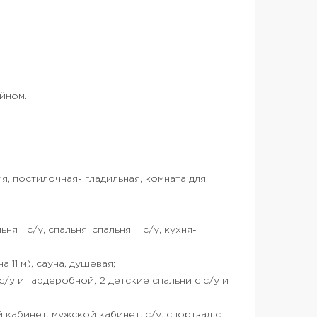
йном.
я, постилочная- гладильная, комната для
ьня+ с/у, спальня, спальня + с/у, кухня-
 11 м), сауна, душевая;
 с/у и гардеробной, 2 детские спальни с с/у и
 кабинет, мужской кабинет, с/у, спортзал с