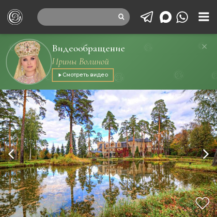
Видеообращение
Ирины Волиной
Смотреть видео