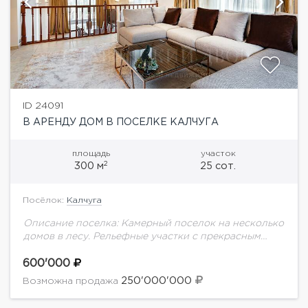
ID 24091
В АРЕНДУ ДОМ В ПОСЕЛКЕ КАЛЧУГА
площадь
участок
2
300 м
25 сот.
Посёлок:
Калчуга
Описание поселка: Камерный поселок на несколько
домов в лесу. Рельефные участки с прекрасным
видом. Есть спуск к роднику. Описание дома:
Уютный дом с современным дизайном интерьеров.
600'000
Планировка...
250'000'000
Возможна продажа