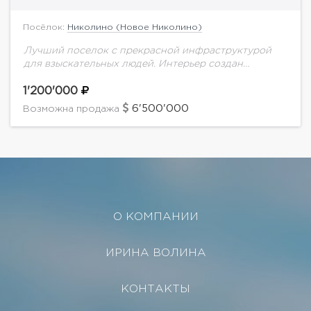
Посёлок:
Николино (Новое Николино)
Лучший поселок с прекрасной инфраструктурой
для взыскательных людей. Интерьер создан
французским дизайнером. Планировка
дома:Цоколь: сауна, полубассейн 1 этаж: гостиная,
1'200'000
кухня, столовая, закрытая веранда, детская, кабинет,
6'500'000
Возможна продажа
2 с/у,...
О КОМПАНИИ
ИРИНА ВОЛИНА
КОНТАКТЫ