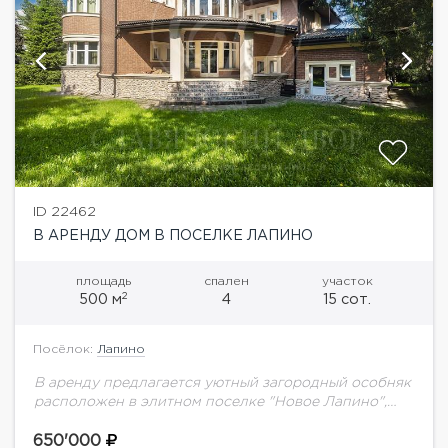
ID 22462
В АРЕНДУ ДОМ В ПОСЕЛКЕ ЛАПИНО
площадь
спален
участок
2
500 м
4
15 сот.
Посёлок:
Лапино
В аренду предлагается уютный загородный особняк
расположен в элитном поселке "Новое Лапино",
который находится всего в 14 км от МКАД в
направлении по Можайскому шоссе. Площадь
650'000