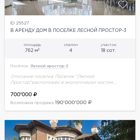
ID 25527
В АРЕНДУ ДОМ В ПОСЕЛКЕ ЛЕСНОЙ ПРОСТОР-3
площадь
спален
участок
2
762 м
4
18 сот.
Посёлок:
Лесной простор-3
Описание поселка: Поселок "Лесной
Простор"расположен в экологически чистом
лесном массиве всего в 19 километрах от МКАД.
Безопасность жителей и гостей поселка
700'000
обеспечивается многоуровневой системой охраны.
190'000'000
Возможна продажа
Поселок обслуживается...