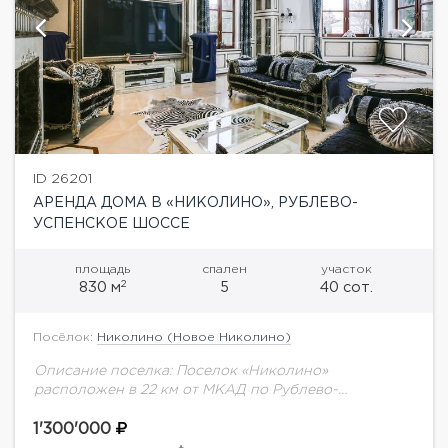
ID 26201
АРЕНДА ДОМА В «НИКОЛИНО», РУБЛЕВО-
УСПЕНСКОЕ ШОССЕ
площадь
спален
участок
2
830 м
5
40 сот.
Посёлок:
Николино (Новое Николино)
Описание поселка: Поселок «Николино»
расположен в 22 км от МКАД по Рублево-
Успенскому шоссе. Его общая территория
составляет 150 гектаров, на которой находится 250
1'300'000
домовладений. Поселок находится в...