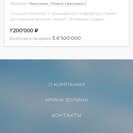
Посёлок:
Николино (Новое Николино)
Лучший поселок с прекрасной инфраструктурой
для взыскательных людей. Интерьер создан
французским дизайнером. Планировка
дома:Цоколь: сауна, полубассейн 1 этаж: гостиная,
1'200'000
кухня, столовая, закрытая веранда, детская, кабинет,
6'500'000
Возможна продажа
2 с/у,...
О КОМПАНИИ
ИРИНА ВОЛИНА
КОНТАКТЫ