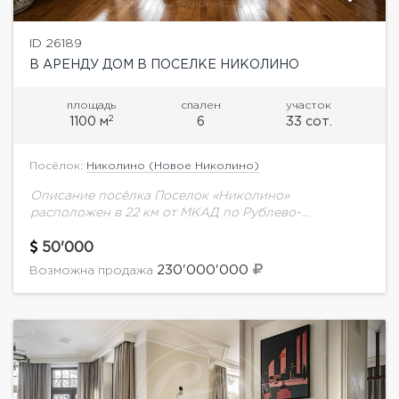
ID 26189
В АРЕНДУ ДОМ В ПОСЕЛКЕ НИКОЛИНО
площадь
спален
участок
2
1100 м
6
33 сот.
Посёлок:
Николино (Новое Николино)
Описание посёлка Поселок «Николино»
расположен в 22 км от МКАД по Рублево-
Успенскому шоссе на территории 150 Га. Здесь есть
все, что нужно для комфортной жизни. Описание
50'000
дома:...
230'000'000
Возможна продажа