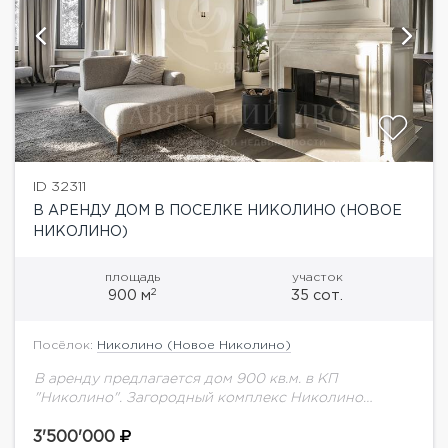
ID 32311
В АРЕНДУ ДОМ В ПОСЕЛКЕ НИКОЛИНО (НОВОЕ
НИКОЛИНО)
площадь
участок
2
900 м
35 сот.
Посёлок:
Николино (Новое Николино)
В аренду предлагается дом 900 кв.м. в КП
"Николино". Загородный комплекс Николино
расположен в уникальном месте, тщательно
спланирован и продуман, он олицетворяет всё то,
3'500'000