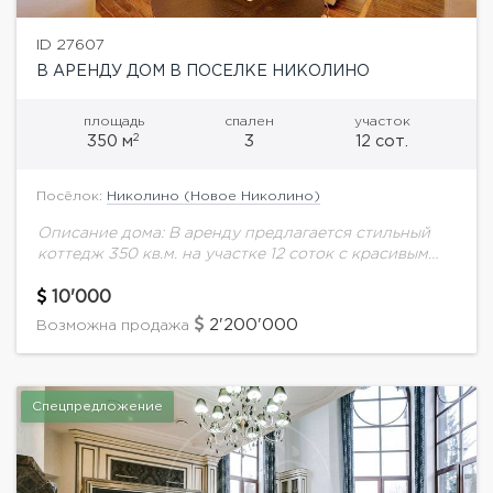
ID 27607
В АРЕНДУ ДОМ В ПОСЕЛКЕ НИКОЛИНО
площадь
спален
участок
2
350 м
3
12 сот.
Посёлок:
Николино (Новое Николино)
Описание дома: В аренду предлагается стильный
коттедж 350 кв.м. на участке 12 соток с красивым
ландшафтным дизайном. Планировка дома: 1 этаж -
холл, гардеробная, котельная, санузел, каминный...
10'000
2'200'000
Возможна продажа
Спецпредложение