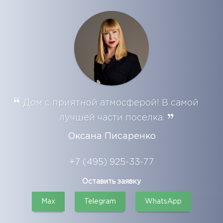
Дом с приятной атмосферой! В самой
лучшей части поселка.
Оксана Писаренко
+7 (495) 925-33-77
Оставить заявку
Max
Telegram
WhatsApp