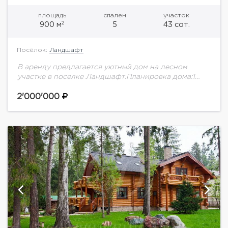
площадь
спален
участок
2
900 м
5
43 сот.
Посёлок:
Ландшафт
В аренду предлагается уютный дом на лесном
участке в поселке Ландшафт.Планировка дома:1
этаж: холл, гардеробная, гостевой с/у, кабинет,
кухня, столовая, гостиная с камином и выходом на
2'000'000
террасу,...