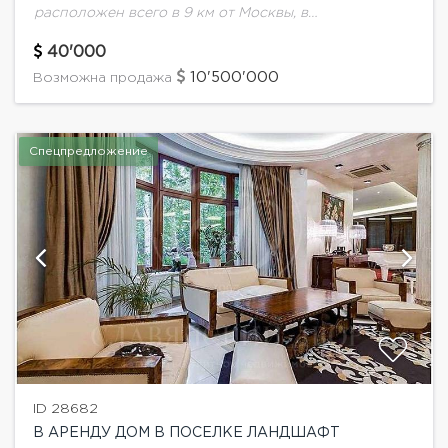
расположен всего в 9 км от Москвы, в
великолепной лесопарковой зоне, на живописном
берегу небольшого озера. Недалеко от комплекса
40'000
протекает Москва-река. Природа...
10'500'000
Возможна продажа
Спецпредложение
ID 28682
В АРЕНДУ ДОМ В ПОСЕЛКЕ ЛАНДШАФТ