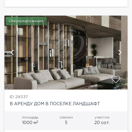
камином, кухня, столовая с выходом...
Спецпредложение
ID 29337
В АРЕНДУ ДОМ В ПОСЕЛКЕ ЛАНДШАФТ
площадь
спален
участок
2
1000 м
5
20 сот.