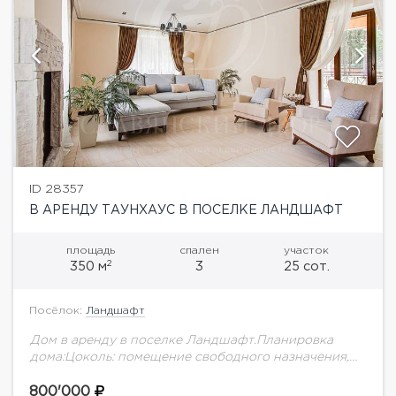
ID 28357
В АРЕНДУ ТАУНХАУС В ПОСЕЛКЕ ЛАНДШАФТ
площадь
спален
участок
2
350 м
3
25 сот.
Посёлок:
Ландшафт
Дом в аренду в поселке Ландшафт.Планировка
дома:Цоколь: помещение свободного назначения,
квартира для персонала, с/у, постирочная,
котельная1 этаж: холл, прихожая, с/у, гостиная с
800'000