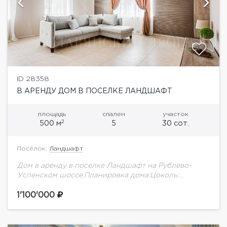
ID 28358
В АРЕНДУ ДОМ В ПОСЕЛКЕ ЛАНДШАФТ
площадь
спален
участок
2
500 м
5
30 сот.
Посёлок:
Ландшафт
Дом в аренду в поселке Ландшафт на Рублево-
Успенском шоссе.Планировка дома:Цоколь:
котельная, бильярдная, кинотеатр, постирочная, с/
у1 этаж: прихожая, гардеробная, холл, с/у, кабинет,
1'100'000
спальня с с/у, гостиная, кухня, столовая...