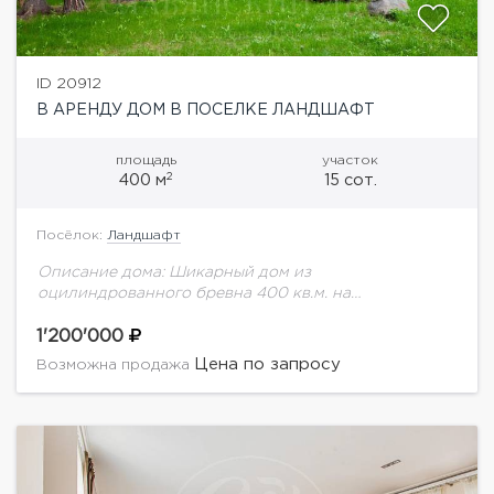
ID 20912
В АРЕНДУ ДОМ В ПОСЕЛКЕ ЛАНДШАФТ
площадь
участок
2
400 м
15 сот.
Посёлок:
Ландшафт
Описание дома: Шикарный дом из
оцилиндрованного бревна 400 кв.м. на
великолепном лесном участке 15 соток. Планировка
дома: 1 этаж: холл, с/у, кухня, столовая, зимний сад,
1'200'000
кладовая, постирочная,...
Цена по запросу
Возможна продажа