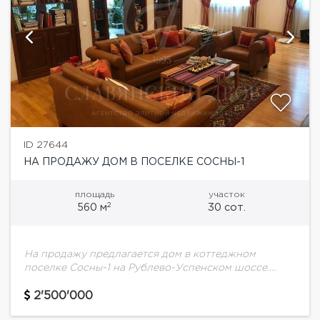
ID 27644
НА ПРОДАЖУ ДОМ В ПОСЕЛКЕ СОСНЫ-1
площадь
участок
2
560 м
30 сот.
На продажу предлагается дом в коттеджном
поселке Сосны-1 на Рублево-Успенском шоссе.
Планировка дома:Цокольный этаж: котельная,
кладовые, бильярдная, с/у, барная стойка1 этаж:
2'500'000
прихожая, кухня-столовая, гостиная с камином,