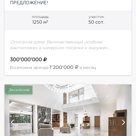
ПРЕДЛОЖЕНИЕ!
площадь
участок
2
1250 м
50 сот.
Описание дома: Величественный особняк
расположен в камерном поселке и окружен
реликтовым лесом, совершенно не характерным
для Московской области и создающим
300'000'000
неповторимую атмосферу закрытого от
1'200'000
Возможна аренда
в месяц
посторонних глаз мира....
Эксклюзив