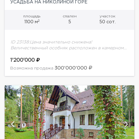
УСАДЬБА НА НИКОЛИНОЙ ГОРЕ
площадь
спален
участок
2
1100 м
5
50 сот.
ID 23138:Цена значительно снижена!
Величественный особняк расположен в камерном
поселке и окружен реликтовым лесом, совершенно
не характерным для Московской области и
1'200'000
создающим неповторимую атмосферу закрытого от
300'000'000
Возможна продажа
посторонних...