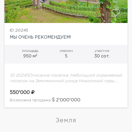
ID 20245
МЫ ОЧЕНЬ РЕКОМЕНДУЕМ!
площадь
спален
участок
2
950 м
5
30 сот.
ID 20245Описание поселка: Небольшой охраняемый
поселок на Земляничной улице Николиной горы.
Шикарный дом в стиле шале на великолепном
участке с соснами. В доме: 5 спален со своими...
550'000
2'000'000
Возможна продажа
Земля