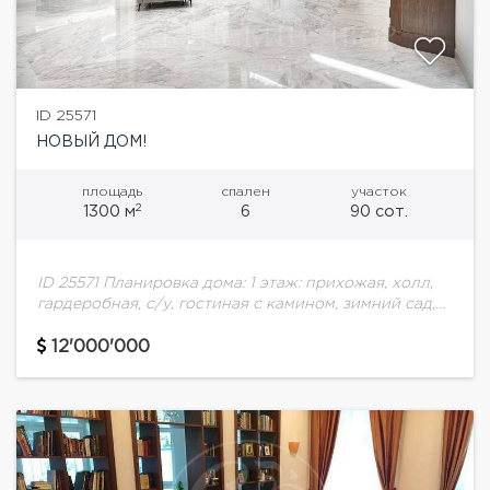
ID 25571
НОВЫЙ ДОМ!
площадь
спален
участок
2
1300 м
6
90 сот.
ID 25571 Планировка дома: 1 этаж: прихожая, холл,
гардеробная, с/у, гостиная с камином, зимний сад,
столовая, кухня, терраса, бассейн, сауна, хамам,
душ, спальня, ванная комната. 2 этаж:...
12'000'000