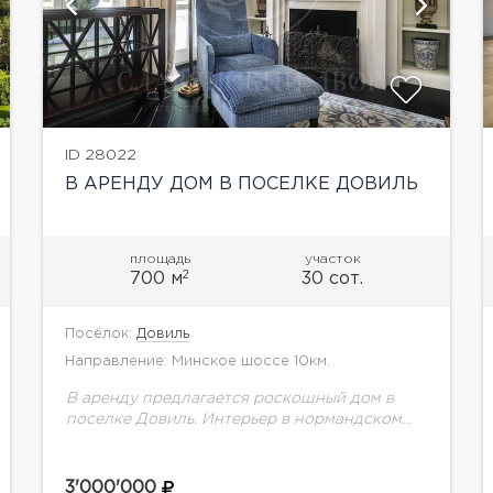
показать ещё 29 фотографий
ID 28022
В АРЕНДУ ДОМ В ПОСЕЛКЕ ДОВИЛЬ
площадь
участок
2
700 м
30 сот.
Посёлок:
Довиль
Направление: Минское шоссе 10км.
В аренду предлагается роскошный дом в
поселке Довиль. Интерьер в нормандском
стиле. Излишне декоративный облик дома
был нивелирован лаконичным и изысканным
интерьером, в котором работают холодный
3'000'000