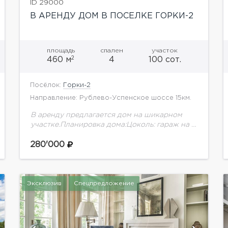
ID 29000
В АРЕНДУ ДОМ В ПОСЕЛКЕ ГОРКИ-2
площадь
спален
участок
2
460 м
4
100 сот.
Посёлок:
Горки-2
Направление: Рублево-Успенское шоссе 15км.
В аренду предлагается дом на шикарном
участке.Планировка дома:Цоколь: гараж на 2
м/м, сауна, комната отдыха, бильярд,
кладовая1 этаж: гостиная с выходом на
280'000
террасу, кухня, с/у2 этаж: 2...
Эксклюзив
Спецпредложение