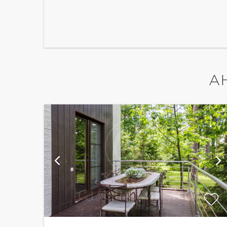
А
й
показать ещё 31 фотографию