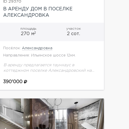
ID 29370
В АРЕНДУ ДОМ В ПОСЕЛКЕ
АЛЕКСАНДРОВКА
площадь
участок
2
270 м
2 сот.
Посёлок:
Александровка
Направление: Ильинское шоссе 12км.
В аренду предлагается таунхаус в
коттеджном поселке Александровский на
Рублево-Успенском шоссе.Планировка
дома:1 этаж: прихожая, гостиная с выходом
390'000
на террасу и прилегающий участок, кухня-
столовая, с/у с душем, гардеробная,...