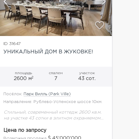
показать
ID 31647
УНИКАЛЬНЫЙ ДОМ В ЖУКОВКЕ!
площадь
спален
участок
2
2600 м
7
43 сот.
Посёлок:
Парк Вилль (Park Ville)
Направление: Рублево-Успенское шоссе 10км.
Стильный, современный коттедж 2600 кв.м.
на участке 43 сотки в элитном охраняемом
поселке Парк Вилль.В доме выполнен
эксклюзивный дизайнерский ремонт.
Цена по запросу
Дорогая отделка с использованием
45'000'000
Возможна продажа