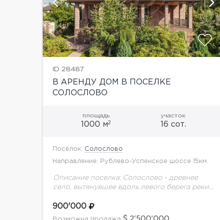
й
показать ещё 60 фотографий
ID 28487
В АРЕНДУ ДОМ В ПОСЕЛКЕ
СОЛОСЛОВО
площадь
участок
2
1000 м
16 сот.
Посёлок:
Солослово
Направление: Рублево-Успенское шоссе 15км.
Описание поселка: Солослово - древнее
село, вытянувшее вдоль левого берега реки
Медвенки. В окресностях деревни
раскинулась целая цепь элитных поселков с
900'000
недвижимостью на любой вкус: комплекс
2'500'000
Возможна продажа