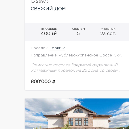
ID 26973
СВЕЖИЙ ДОМ
площадь
спален
участок
2
400 м
5
23 сот.
Посёлок:
Горки-2
Направление: Рублево-Успенское шоссе 15км.
Описание поселка:Закрытый охраняемый
коттеджный поселок на 22 дома со своей
инфраструктурой. В поселке действует СПА-
центр, бассейн, спортивный зал, ресторан,
800'000
два теннисных корта. К услугам жителей
круглосуточно: профессиональные...