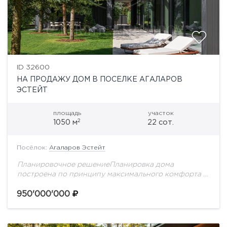
ID 32600
НА ПРОДАЖУ ДОМ В ПОСЕЛКЕ АГАЛАРОВ
ЭСТЕЙТ
площадь
участок
2
1050 м
22 сот.
Посёлок:
Агаларов Эстейт
Планировочное решениеПланировка дома
построена по принципу максимального комфорта и
приватности: общественные пространства для
встреч и отдыха расположены на первом этаже, а
950'000'000
приватная семейная зона полностью вынесена на...