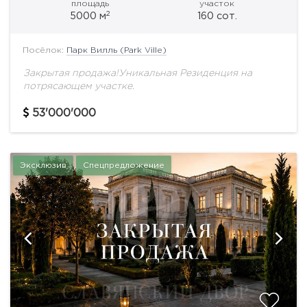
площадь
участок
2
5000 м
160 сот.
Посёлок:
Парк Вилль (Park Ville)
Закрытая продажа!Уникальная Резиденция на
потрясающем участке.
53'000'000
Эксклюзив
Спецпредложение