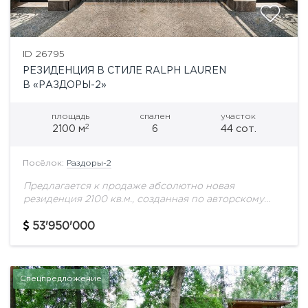
ID 26795
РЕЗИДЕНЦИЯ В СТИЛЕ RALPH LAUREN
В «РАЗДОРЫ-2»
площадь
спален
участок
2
2100 м
6
44 сот.
Посёлок:
Раздоры-2
Предлагается к продаже абсолютно новая
резиденция 2100 кв.м., созданная по авторскому
проекту в лучших традициях классической
архитектуры с интерьером в эстетике Ralph Lauren.
53'950'000
Дом для тех, кто...
Спецпредложение