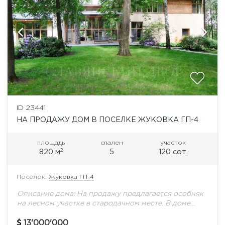
ID 23441
НА ПРОДАЖУ ДОМ В ПОСЕЛКЕ ЖУКОВКА ГП-4
площадь
спален
участок
2
820 м
5
120 сот.
Посёлок:
Жуковка ГП-4
Описание дома: На продажу предлагается особняк
на лесном участке в стародачном месте. В доме
панорамное остекление, бассейн, сауна,
тренажерный зал, 5 спален, 5 с/у. Выполнена
13'000'000