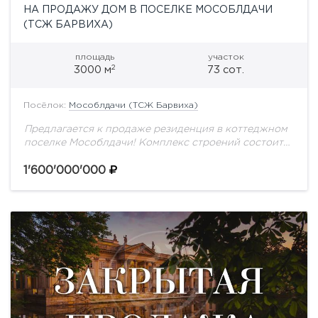
НА ПРОДАЖУ ДОМ В ПОСЕЛКЕ МОСОБЛДАЧИ
(ТСЖ БАРВИХА)
площадь
участок
2
3000 м
73 сот.
Посёлок:
Мособлдачи (ТСЖ Барвиха)
Предлагается к продаже резиденция в коттеджном
поселке Мособлдачи! Комплекс строений состоит
из основного дома без отделки, площадью 2634 м2,
на участке с вековыми соснами - 73 сотки....
1'600'000'000