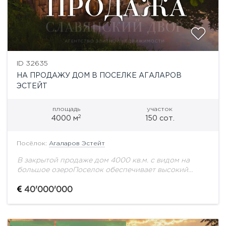
ID 32635
НА ПРОДАЖУ ДОМ В ПОСЕЛКЕ АГАЛАРОВ
ЭСТЕЙТ
площадь
участок
2
4000 м
150 сот.
Посёлок:
Агаларов Эстейт
В закрытой продаже дом 4000 кв.м. с видом на
большое озероПоселок обеспечивает высокий
уровень безопасности, приватность проживания,
развитую внутреннюю инфраструктуру и удобную
40'000'000
транспортную доступность. Здесь живут люди,...