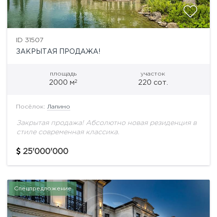
ID 31507
ЗАКРЫТАЯ ПРОДАЖА!
площадь
участок
2
2000 м
220 сот.
Посёлок:
Лапино
Закрытая продажа! Абсолютно новая резиденция в
стиле современная классика.
25'000'000
Спецпредложение