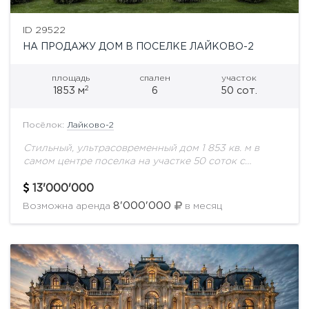
ID 29522
НА ПРОДАЖУ ДОМ В ПОСЕЛКЕ ЛАЙКОВО-2
площадь
спален
участок
2
1853 м
6
50 сот.
Посёлок:
Лайково-2
Стильный, ультрасовременный дом 1 853 кв. м в
самом центре поселка на участке 50 соток с
ландшафтным дизайном. Охраняемая территория.
Все соседи построены. Поселок с удобной
13'000'000
транспортной...
8'000'000
Возможна аренда
в месяц