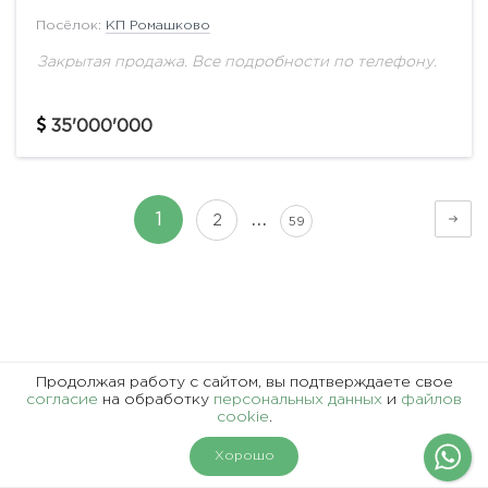
Посёлок:
КП Ромашково
Закрытая продажа. Все подробности по телефону.
35'000'000
…
1
2
59
Представленная информация, в т.ч. стоимость объектов,
Продолжая работу с сайтом, вы подтверждаете свое
носит информационный характер и не является
согласие
на обработку
персональных данных
и
файлов
cookie
.
публичной офертой.
На карте
Фильтры
Хорошо