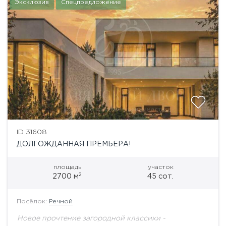
Эксклюзив
Спецпредложение
ID 31608
ДОЛГОЖДАННАЯ ПРЕМЬЕРА!
площадь
участок
2
2700 м
45 сот.
Посёлок:
Речной
Новое прочтение загородной классики -