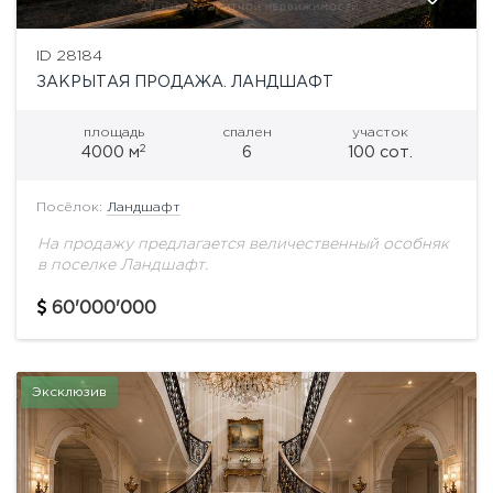
ID 28184
ЗАКРЫТАЯ ПРОДАЖА. ЛАНДШАФТ
площадь
спален
участок
2
4000 м
6
100 сот.
Посёлок:
Ландшафт
На продажу предлагается величественный особняк
в поселке Ландшафт.
60'000'000
Эксклюзив