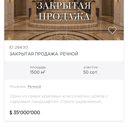
ID 28630
ЗАКРЫТАЯ ПРОДАЖА. РЕЧНОЙ
площадь
участок
2
1500 м
50 сот.
Посёлок:
Речной
Один из самых красивых классических домов с
парковым ландшафтом. Строго охраняемый
посёлок на берегу Москва-реки. Уникальная
отделка интерьеров, натуральные материалы,
35'000'000
мрамор. Просторная светлая гостиная, а комнаты
продуманы...