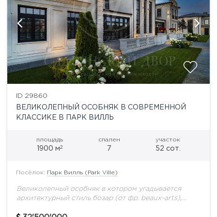
ID 29860
ВЕЛИКОЛЕПНЫЙ ОСОБНЯК В СОВРЕМЕННОЙ
КЛАССИКЕ В ПАРК ВИЛЛЬ
площадь
спален
участок
2
1900 м
7
52 сот.
Посёлок:
Парк Вилль (Park Ville)
Великолепный особняк в котором угадывается
архитектурный стиль бозар (от фр. beaux-arts),
сформировавшийся в начале XIX века и на
протяжении ста с лишним лет господствовавший в