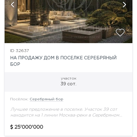
ID 32637
НА ПРОДАЖУ ДОМ В ПОСЕЛКЕ СЕРЕБРЯНЫЙ
БОР
участок
39 сот.
Посёлок:
Серебряный бор
Лучшее предложение в поселке. Участок 39 сот
находится на 1 линии Москва-реки в Серебряном
Бору. Земля в собственности.Все коммуникации,
газ.вода, электричество Есть разрешение на
25'000'000
строительство.- Основной вид...