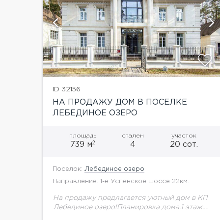
показать ещё 5 фотографий
ID 32156
НА ПРОДАЖУ ДОМ В ПОСЕЛКЕ
ЛЕБЕДИНОЕ ОЗЕРО
площадь
спален
участок
2
739 м
4
20 сот.
Посёлок:
Лебединое озеро
Направление: 1-е Успенское шоссе 22км.
На продажу предлагается уютный дом в КП
Лебединое озеро!Планировка дома:1 этаж:
прихожая, гардеробная, кабинет, гостиная,