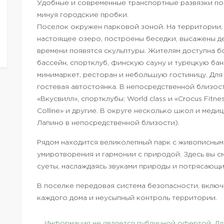
Удобные и современные транспортные развязки поз
минуя городские пробки.
Поселок окружен парковой зоной. На территории,
настоящее озеро, построены беседки, высажены де
времени появятся скульптуры. Жителям доступна б
бассейн, спортклуб, финскую сауну и турецкую бан
минимаркет, ресторан и небольшую гостиницу. Для
гостевая автостоянка. В непосредственной близост
«Вкусвилл», спортклубы: World class и «Crocus Fitn
Colline» и другие. В округе несколько школ и мед
Лапино в непосредственной близости).
Рядом находится великолепный парк с живописным
умиротворения и гармонии с природой. Здесь вы 
суеты, наслаждаясь звуками природы и потрясающи
В поселке передовая система безопасности, вкл
каждого дома и неусыпный контроль территории.
Информация не является публичной офертой. Для