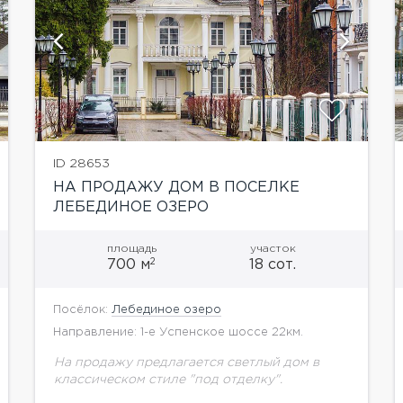
ID 28653
НА ПРОДАЖУ ДОМ В ПОСЕЛКЕ
ЛЕБЕДИНОЕ ОЗЕРО
площадь
участок
2
700 м
18 сот.
Посёлок:
Лебединое озеро
Направление: 1-е Успенское шоссе 22км.
На продажу предлагается светлый дом в
классическом стиле "под отделку".