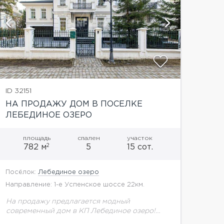
ID 32151
НА ПРОДАЖУ ДОМ В ПОСЕЛКЕ
ЛЕБЕДИНОЕ ОЗЕРО
площадь
спален
участок
2
782 м
5
15 сот.
Посёлок:
Лебединое озеро
Направление: 1-е Успенское шоссе 22км.
На продажу предлагается модный
современный дом в КП Лебединое озеро!
Планировка дома:1 этаж: прихожая,