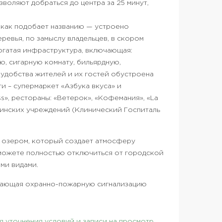
воляют добраться до центра за 25 минут,
 как подобает названию — устроено
ревья, по замыслу владельцев, в скором
огатая инфраструктура, включающая:
ю, сигарную комнату, бильярдную,
 удобства жителей и их гостей обустроена
и – супермаркет «Азбука вкуса» и
ess», рестораны: «Ветерок», «Кофемания», «La
ицинских учреждений (Клинический Госпиталь
 озером, который создает атмосферу
сможете полностью отключиться от городской
ми видами.
ючающая охранно-пожарную сигнализацию
 уточнения условий и записи на просмотр