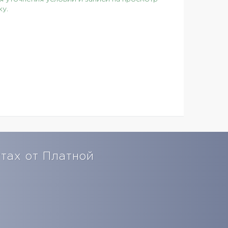
ку.
тах от Платной