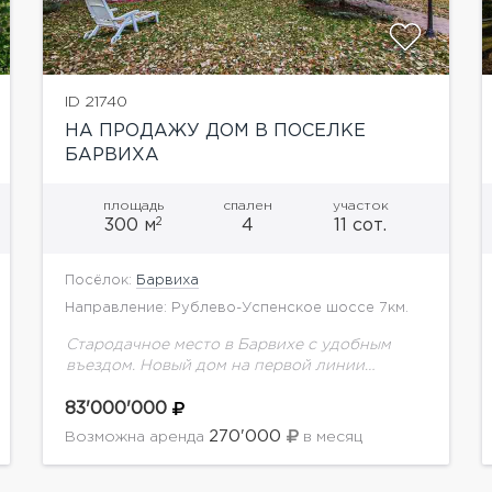
ID 21740
НА ПРОДАЖУ ДОМ В ПОСЕЛКЕ
БАРВИХА
площадь
спален
участок
2
300 м
4
11 сот.
Посёлок:
Барвиха
Направление: Рублево-Успенское шоссе 7км.
Стародачное место в Барвихе с удобным
въездом. Новый дом на первой линии
Москвы-реки. Рядом с Барвиха Luxury Village.
Свой выход на реку. Панорамные окна с
83'000'000
великолепным видом...
270'000
Возможна аренда
в месяц