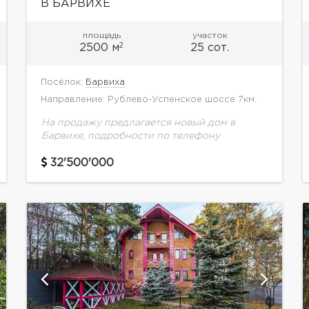
В БАРВИХЕ
площадь
участок
2
2500 м
25 сот.
Посёлок:
Барвиха
Направление: Рублево-Успенское шоссе 7км.
На продажу предлагается новый дом в
Барвихе, подробности по телефону
32'500'000
показать ещё 45 фотографий