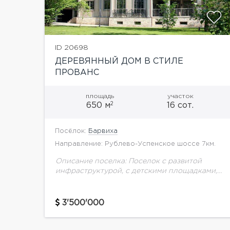
ID 20698
ДЕРЕВЯННЫЙ ДОМ В СТИЛЕ
ПРОВАНС
площадь
участок
2
650 м
16 сот.
Посёлок:
Барвиха
Направление: Рублево-Успенское шоссе 7км.
Описание поселка: Поселок с развитой
инфраструктурой, с детскими площадками,
магазином, прогулочной зоной. Описание
дома: Новый 3-уровневый деревянный дом в
стиле Прованс с классическими элементами
3'500'000
французского и фламандского...