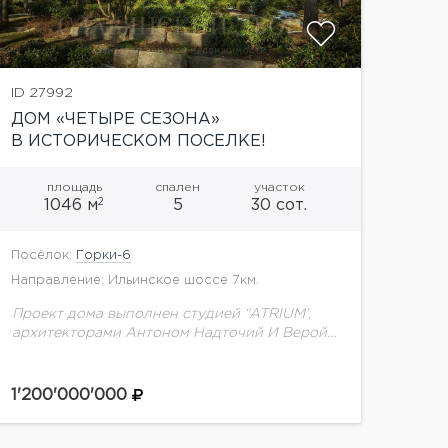
ID 27992
ДОМ «ЧЕТЫРЕ СЕЗОНА»
В ИСТОРИЧЕСКОМ ПОСЕЛКЕ!
площадь
спален
участок
2
1046 м
5
30 сот.
Посёлок:
Горки-6
Направление: Ильинское шоссе 7км.
Проект дома выполнен студией “ATRIUM’,
архитекторами Антоном Надточий И Верой
Бутко, в стиле минимализм. Дом имеет три
уровня, террасы с камином, панорамные
окна. Планировка дома:1 этаж:SPA-зона:
1'200'000'000
бассейн...