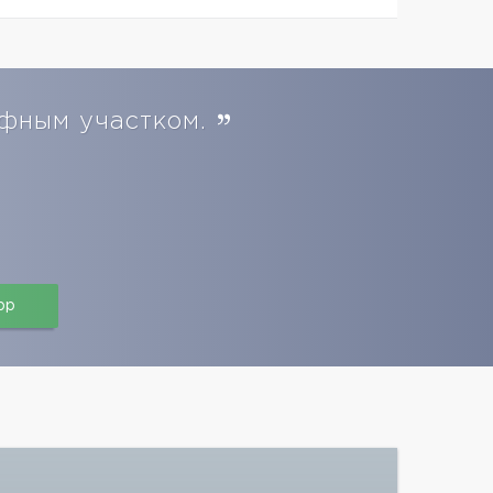
ефным участком.
pp