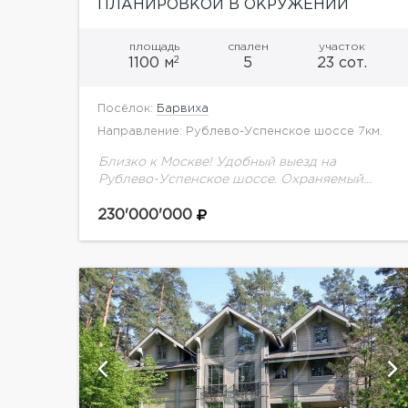
ПЛАНИРОВКОЙ В ОКРУЖЕНИИ
СОСНОВОГО ЛЕСА!
площадь
спален
участок
2
1100 м
5
23 сот.
Посёлок:
Барвиха
Направление: Рублево-Успенское шоссе 7км.
Близко к Москве! Удобный выезд на
Рублево-Успенское шоссе. Охраняемый
коттеджный поселок в окружении соснового
леса. Тишина и покой. Великолепные
230'000'000
условия для прогулок и катания на
велосипедах и...
й
показать ещё 6 фотографий