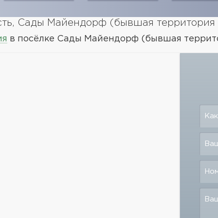
ть, Сады Майендорф (бывшая территория 
ия
в посёлке Сады Майендорф (бывшая террито
Как
Ваш
Но
Ва