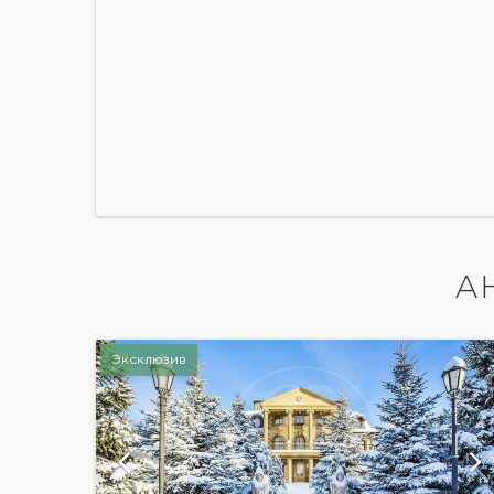
А
Эксклюзив
ий
показать ещё 9 фотографий