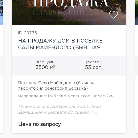
ID 29735
НА ПРОДАЖУ ДОМ В ПОСЕЛКЕ
САДЫ МАЙЕНДОРФ (БЫВШАЯ
ТЕРРИТОРИЯ САНАТОРИЯ БАРВИХА)
площадь
участок
2
3500 м
55 сот.
Посёлок:
Сады Майендорф (бывшая
территория санатория Барвиха)
Направление: Рублево-Успенское шоссе 7км.
Планировка дома:Цоколь: холл, лифт.
Домашний кинотеатр со сценой и
гримерной, бильярдная, большой винный
погреб с дегустационным баром. Спортзал с
Цена по запросу
детской зоной для занятий спортом. Шубная
и сейфовая...