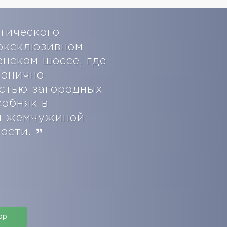
тического
эксклюзивном
енском шоссе, где
монично
остью загородных
собняк в
ой жемчужиной
мости.
pp