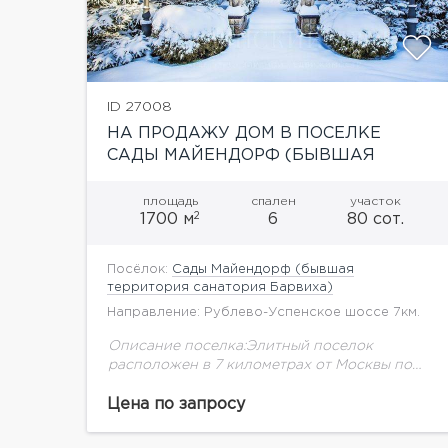
ID 27008
НА ПРОДАЖУ ДОМ В ПОСЕЛКЕ
САДЫ МАЙЕНДОРФ (БЫВШАЯ
ТЕРРИТОРИЯ САНАТОРИЯ БАРВИХА)
площадь
спален
участок
2
1700 м
6
80 сот.
Посёлок:
Сады Майендорф (бывшая
территория санатория Барвиха)
Направление: Рублево-Успенское шоссе 7км.
Описание поселка:Элитный поселок
расположен в 7 километрах от Москвы по
Рублево-Успенскому шоссе рядом с
поселком "Сады Майендорф" (бывшая
Цена по запросу
территория санатория Барвиха).Поселок
находится в шаговой доступности от