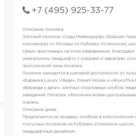
+7 (495) 925-33-77
Описание поселка:
Элитный поселок «Сады Майендорф» (бывшая терр
километрах от Москвы по Рублево-Успенскому шос
самых престижных на этом направлении, благодар
уникальному ландшафту с озерами и оврагами, сос
прогулочной зоны поселка.
Поселок находится в шаговой доступности от луч
«Барвиха Luxury Village», Dream House и «Жукоffка
«Веранда у дачи», элитных спортивных клубов, мед
заведений. Поселок обеспечен всеми центральным
охраны.
Описание дома:
Предлагается на продажу особняк в классическом 
статусных поселков на Рублево-Успенском шоссе.
ландшафтным дизайном.