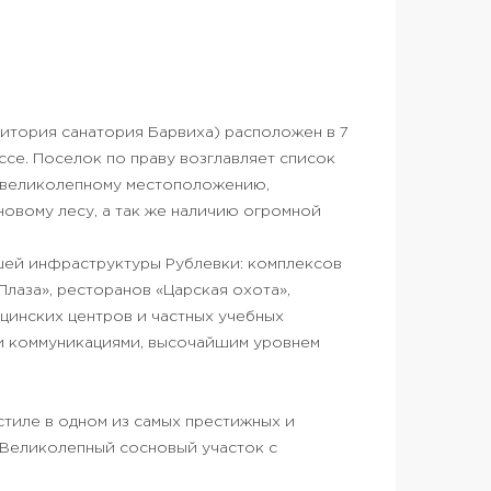
итория санатория Барвиха) расположен в 7
се. Поселок по праву возглавляет список
я великолепному местоположению,
новому лесу, а так же наличию огромной
шей инфраструктуры Рублевки: комплексов
 Плаза», ресторанов «Царская охота»,
ицинских центров и частных учебных
и коммуникациями, высочайшим уровнем
стиле в одном из самых престижных и
 Великолепный сосновый участок с