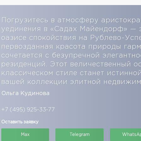
Погрузитесь в атмосферу аристокра
уединения в «Садах Майендорф» — 
оазисе спокойствия на Рублево-Усп
первозданная красота природы гар
сочетается с безупречной элегантн
резиденций. Этот величественный о
классическом стиле станет истинн
вашей коллекции элитной недвижи
Ольга Кудинова
+7 (495) 925-33-77
Оставить заявку
Max
Telegram
WhatsA