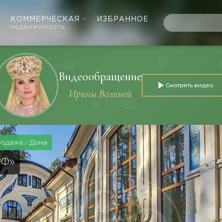
КОММЕРЧЕСКАЯ
ИЗБРАННОЕ
недвижимость
Видеообращение
Смотреть видео
Ирины Волиной
родажа
Дома
РФ»