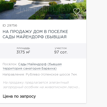
ID 29756
НА ПРОДАЖУ ДОМ В ПОСЕЛКЕ
САДЫ МАЙЕНДОРФ (БЫВШАЯ
ТЕРРИТОРИЯ САНАТОРИЯ БАРВИХА)
площадь
участок
2
3175 м
97 сот.
Посёлок:
Сады Майендорф (бывшая
территория санатория Барвиха)
Направление: Рублево-Успенское шоссе 7км.
На продажу предлагается элегантный
загородный особняк на живописном лесном
участке с ландшафтным дизайном в
коттеджном поселке "Санаторий Барвиха
Цена по запросу
(Сады Майендорф)". Подтверждением особо
статуса объекта является по-настоящему