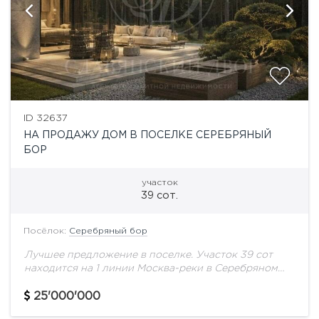
ID 32637
НА ПРОДАЖУ ДОМ В ПОСЕЛКЕ СЕРЕБРЯНЫЙ
БОР
участок
39 сот.
Посёлок:
Серебряный бор
Лучшее предложение в поселке. Участок 39 сот
находится на 1 линии Москва-реки в Серебряном
Бору. Земля в собственности.Все коммуникации,
газ.вода, электричество Есть разрешение на
25'000'000
строительство.- Основной вид...