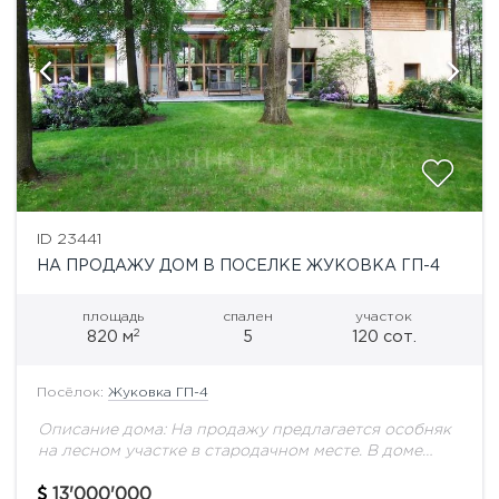
ID 23441
НА ПРОДАЖУ ДОМ В ПОСЕЛКЕ ЖУКОВКА ГП-4
площадь
спален
участок
2
820 м
5
120 сот.
Посёлок:
Жуковка ГП-4
Описание дома: На продажу предлагается особняк
на лесном участке в стародачном месте. В доме
панорамное остекление, бассейн, сауна,
тренажерный зал, 5 спален, 5 с/у. Выполнена
13'000'000