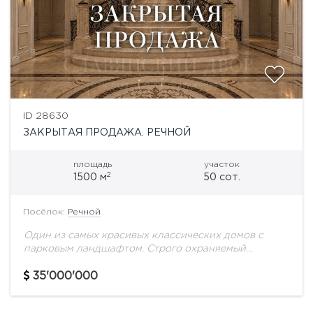
ID 28630
ЗАКРЫТАЯ ПРОДАЖА. РЕЧНОЙ
площадь
участок
2
1500 м
50 сот.
Посёлок:
Речной
Один из самых красивых классических домов с
парковым ландшафтом. Строго охраняемый
посёлок на берегу Москва-реки. Уникальная
отделка интерьеров, натуральные материалы,
35'000'000
мрамор. Просторная светлая гостиная, а комнаты
продуманы...