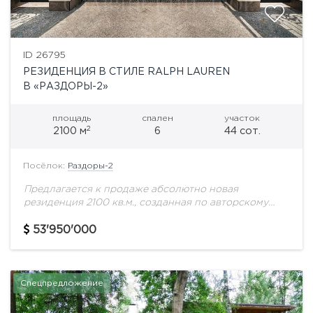
ID 26795
РЕЗИДЕНЦИЯ В СТИЛЕ RALPH LAUREN
В «РАЗДОРЫ-2»
площадь
спален
участок
2
2100 м
6
44 сот.
Посёлок:
Раздоры-2
Предлагается к продаже абсолютно новая
резиденция 2100 кв.м., созданная по авторскому
проекту в лучших традициях классической
архитектуры с интерьером в эстетике Ralph Lauren.
53'950'000
Дом для тех, кто...
Спецпредложение