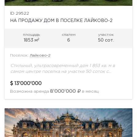
ID 29522
НА ПРОДАЖУ ДОМ В ПОСЕЛКЕ ЛАЙКОВО-2
площадь
спален
участок
2
1853 м
6
50 сот.
Посёлок:
Лайково-2
Стильный, ультрасовременный дом 1 853 кв. м в
самом центре поселка на участке 50 соток с
ландшафтным дизайном. Охраняемая территория.
Все соседи построены. Поселок с удобной
13'000'000
транспортной...
8'000'000
Возможна аренда
в месяц