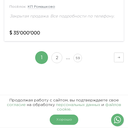
Посёлок:
КП Ромашково
Закрытая продажа. Все подробности по телефону.
35'000'000
…
1
2
59
Представленная информация, в т.ч. стоимость объектов,
Продолжая работу с сайтом, вы подтверждаете свое
носит информационный характер и не является
согласие
на обработку
персональных данных
и
файлов
cookie
.
публичной офертой.
На карте
Фильтры
Хорошо