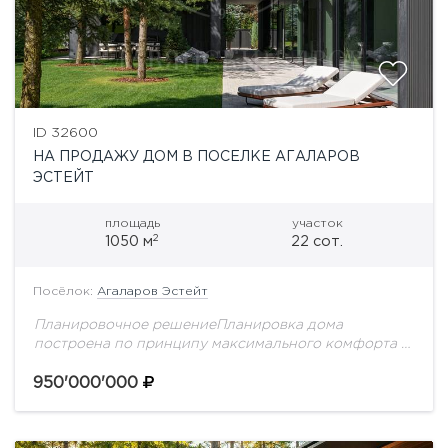
ID 32600
НА ПРОДАЖУ ДОМ В ПОСЕЛКЕ АГАЛАРОВ
ЭСТЕЙТ
площадь
участок
2
1050 м
22 сот.
Посёлок:
Агаларов Эстейт
Планировочное решениеПланировка дома
построена по принципу максимального комфорта и
приватности: общественные пространства для
встреч и отдыха расположены на первом этаже, а
950'000'000
приватная семейная зона полностью вынесена на...