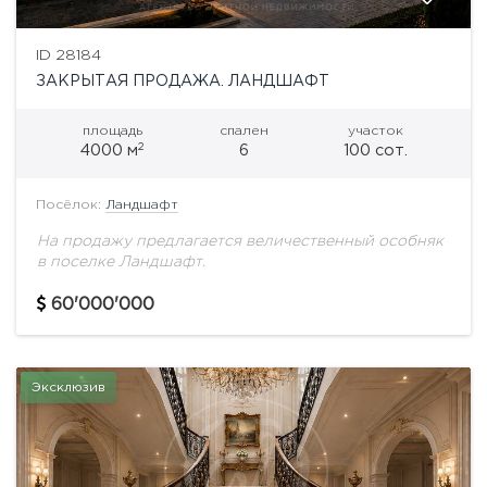
ID 28184
ЗАКРЫТАЯ ПРОДАЖА. ЛАНДШАФТ
площадь
спален
участок
2
4000 м
6
100 сот.
Посёлок:
Ландшафт
На продажу предлагается величественный особняк
в поселке Ландшафт.
60'000'000
Эксклюзив