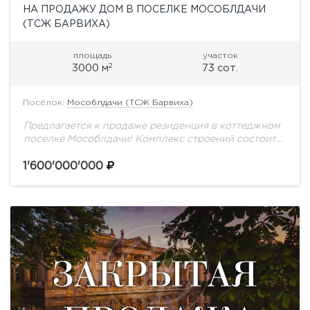
НА ПРОДАЖУ ДОМ В ПОСЕЛКЕ МОСОБЛДАЧИ
(ТСЖ БАРВИХА)
площадь
участок
2
3000 м
73 сот.
Посёлок:
Мособлдачи (ТСЖ Барвиха)
Предлагается к продаже резиденция в коттеджном
поселке Мособлдачи! Комплекс строений состоит
из основного дома без отделки, площадью 2634 м2,
на участке с вековыми соснами - 73 сотки....
1'600'000'000