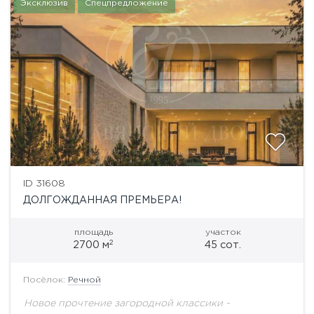
Эксклюзив
Спецпредложение
ID 31608
ДОЛГОЖДАННАЯ ПРЕМЬЕРА!
площадь
участок
2
2700 м
45 сот.
Посёлок:
Речной
Новое прочтение загородной классики -