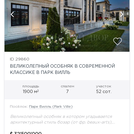
ID 29860
ВЕЛИКОЛЕПНЫЙ ОСОБНЯК В СОВРЕМЕННОЙ
КЛАССИКЕ В ПАРК ВИЛЛЬ
площадь
спален
участок
2
1900 м
7
52 сот.
Посёлок:
Парк Вилль (Park Ville)
Великолепный особняк в котором угадывается
архитектурный стиль бозар (от фр. beaux-arts),
сформировавшийся в начале XIX века и на
протяжении ста с лишним лет господствовавший в