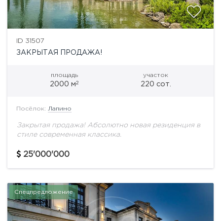
ID 31507
ЗАКРЫТАЯ ПРОДАЖА!
площадь
участок
2
2000 м
220 сот.
Посёлок:
Лапино
Закрытая продажа! Абсолютно новая резиденция в
стиле современная классика.
25'000'000
Спецпредложение