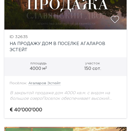
ID 32635
НА ПРОДАЖУ ДОМ В ПОСЕЛКЕ АГАЛАРОВ
ЭСТЕЙТ
площадь
участок
2
4000 м
150 сот.
Посёлок:
Агаларов Эстейт
В закрытой продаже дом 4000 кв.м. с видом на
большое озероПоселок обеспечивает высокий
уровень безопасности, приватность проживания,
развитую внутреннюю инфраструктуру и удобную
40'000'000
транспортную доступность. Здесь живут люди,...