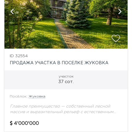
ID 32554
ПРОДАЖА УЧАСТКА В ПОСЕЛКЕ ЖУКОВКА
участок
37 сот.
Посёлок:
Жуковка
Главное преимущество — собственный лесной
массив и выразительный рельеф с естественным
перепадом высот, который позволяет реализовать
по-настоящему уникальный архитектурный проект,
4'000'000
органично встроенный в природный ландшафт.