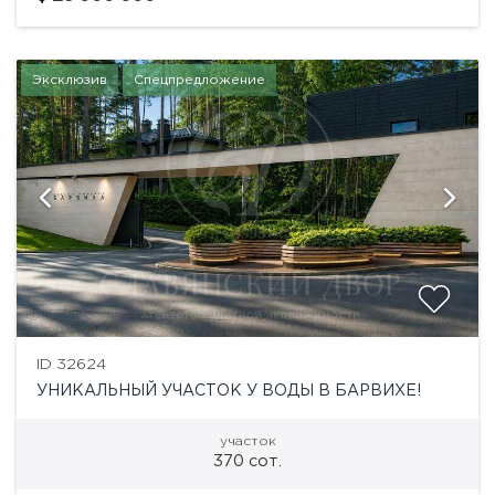
строительство.- Основной вид...
Эксклюзив
Спецпредложение
ID 32624
УНИКАЛЬНЫЙ УЧАСТОК У ВОДЫ В БАРВИХЕ!
участок
370 сот.