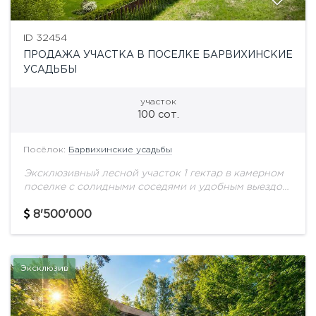
ID 32454
ПРОДАЖА УЧАСТКА В ПОСЕЛКЕ БАРВИХИНСКИЕ
УСАДЬБЫ
участок
100 сот.
Посёлок:
Барвихинские усадьбы
Эксклюзивный лесной участок 1 гектар в камерном
поселке с солидными соседями и удобным выездом
на платную трассу - 10 минут до Москва-Сити.
Ромашково - востребованная локация с...
8'500'000
Эксклюзив