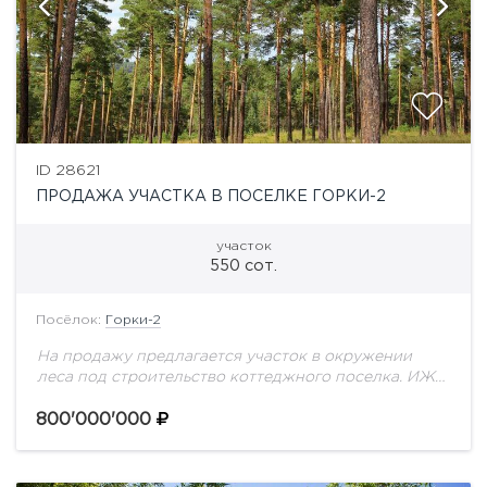
ID 28621
ПРОДАЖА УЧАСТКА В ПОСЕЛКЕ ГОРКИ-2
участок
550 сот.
Посёлок:
Горки-2
На продажу предлагается участок в окружении
леса под строительство коттеджного поселка. ИЖС
- 1,45 гектара и 4 гектара аренда леса и рекреации в
Горках-2 на Рублево-Успенском шоссе.
800'000'000