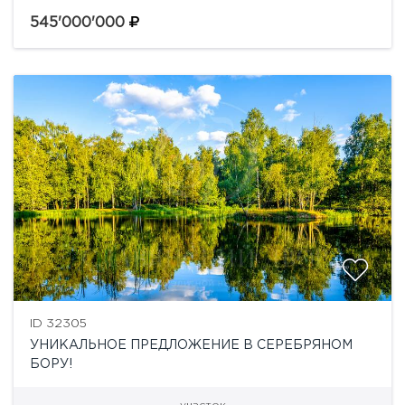
(Любушкин Хутор). По краю участка протекает
ручей, участок примыкает к 3,5 гектарам леса, что...
545'000'000
ID 32305
УНИКАЛЬНОЕ ПРЕДЛОЖЕНИЕ В СЕРЕБРЯНОМ
БОРУ!