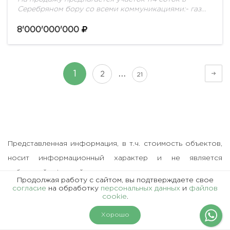
Серебряном бору со всеми коммуникациями:- газ
среднего давления с максимальной нагрузкой 59,84
куб.м/час- централизованное водоснабжение-
8'000'000'000
электричество - 760 кВт по...
…
1
2
21
Представленная информация, в т.ч. стоимость объектов,
носит информационный характер и не является
публичной офертой.
Продолжая работу с сайтом, вы подтверждаете свое
согласие
на обработку
персональных данных
и
файлов
cookie
.
На карте
Фильтры
Хорошо