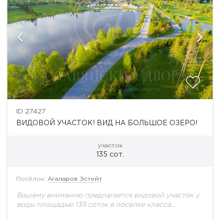
ID 27427
ВИДОВОЙ УЧАСТОК! ВИД НА БОЛЬШОЕ ОЗЕРО!
участок
135 сот.
Посёлок:
Агаларов Эстейт
Вашему вниманию предлагается видовой участок у
воды площадью 135 соток в поселке класса
премиум на Новорижском шоссе. Подведены