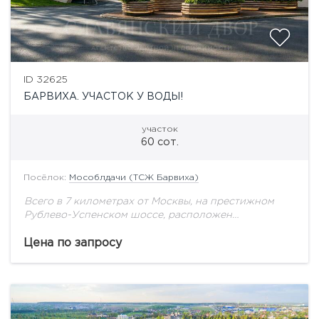
ID 32625
БАРВИХА. УЧАСТОК У ВОДЫ!
участок
60 сот.
Посёлок:
Мособлдачи (ТСЖ Барвиха)
Всего в 7 километрах от Москвы, на престижном
Рублево-Успенском шоссе, расположен
коттеджный поселок «МосОблДачи», также
известный как ТСЖ Барвиха. На площади 29 га
Цена по запросу
расположился поселок, окруженный
Подушкинским...