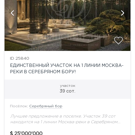
ID 25840
ЕДИНСТВЕННЫЙ УЧАСТОК НА 1 ЛИНИИ МОСКВА-
РЕКИ В СЕРЕБРЯНОМ БОРУ!
участок
39 сот.
Посёлок:
Серебряный бор
Лучшее предложение в поселке. Участок 39 сот
находится на 1 линии Москва-реки в Серебряном
Бору. Земля в собственности.Все коммуникации,
газ.вода, электричество Есть разрешение на
25'000'000