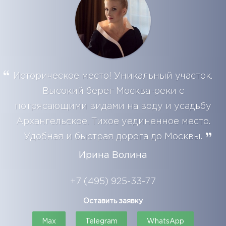
Историческое место! Уникальный участок.
Высокий берег Москва-реки с
потрясающими видами на воду и усадьбу
Архангельское. Тихое уединенное место.
Удобная и быстрая дорога до Москвы.
Ирина Волина
+7 (495) 925-33-77
Оставить заявку
Max
Telegram
WhatsApp