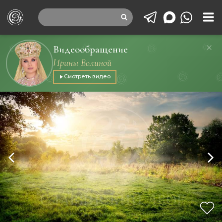
Видеообращение
Ирины Волиной
Смотреть видео