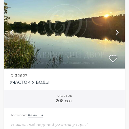
ID 32627
УЧАСТОК У ВОДЫ!
участок
208 сот.
Посёлок:
Камыши
Уникальный видовой участок у воды!