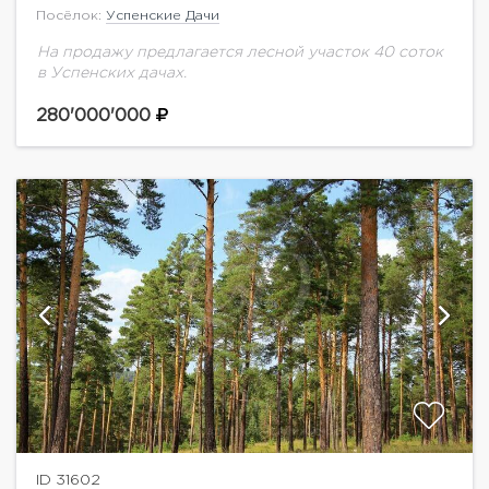
Посёлок:
Успенские Дачи
На продажу предлагается лесной участок 40 соток
в Успенских дачах.
280'000'000
ID 31602