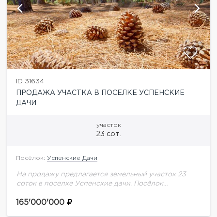
ID 31634
ПРОДАЖА УЧАСТКА В ПОСЕЛКЕ УСПЕНСКИЕ
ДАЧИ
участок
23 сот.
Посёлок:
Успенские Дачи
На продажу предлагается земельный участок 23
соток в поселке Успенские дачи. Посёлок
расположен в экологически чистом месте, оснащён
всеми необходимыми коммуникациями, имеет
165'000'000
удобные подъездные пути.