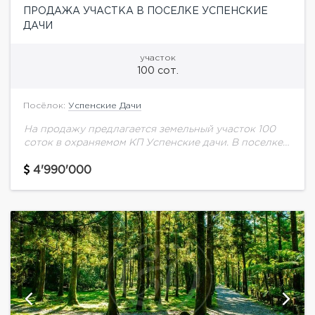
ПРОДАЖА УЧАСТКА В ПОСЕЛКЕ УСПЕНСКИЕ
ДАЧИ
участок
100 сот.
Посёлок:
Успенские Дачи
На продажу предлагается земельный участок 100
соток в охраняемом КП Успенские дачи. В поселке
центральные коммуникации, прогулочная зона с
озером, удобный выезд на Рублево-Успенское
4'990'000
шоссе и на...