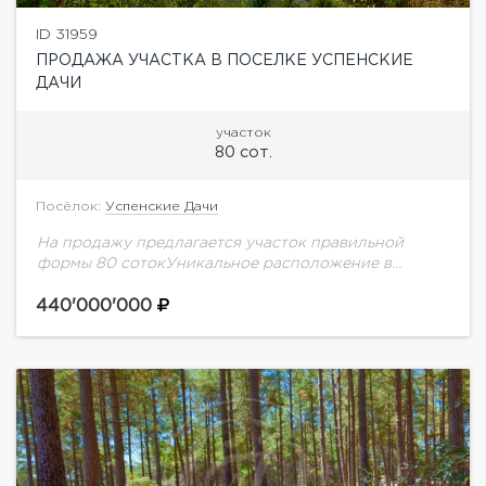
ID 31959
ПРОДАЖА УЧАСТКА В ПОСЕЛКЕ УСПЕНСКИЕ
ДАЧИ
участок
80 сот.
Посёлок:
Успенские Дачи
На продажу предлагается участок правильной
формы 80 сотокУникальное расположение в
окружении леса, а также чистое озеро с
оборудованной лодочной станцией.На территории
440'000'000
поселка благоустроены прогулочные зоны, к
услугам...