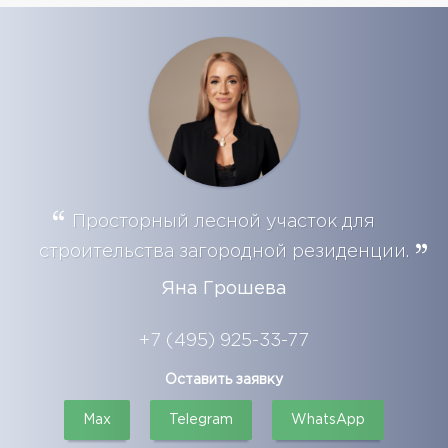
Просторный лесной участок для
строительства загородной резиденции.
Яна Грошева
+7 (495) 925-33-77
Оставить заявку
Max
Telegram
WhatsApp