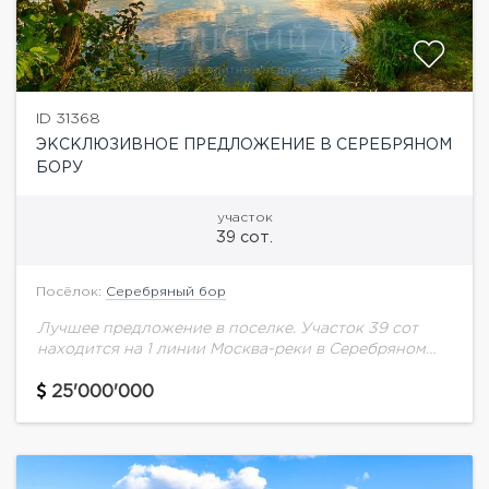
ID 31368
ЭКСКЛЮЗИВНОЕ ПРЕДЛОЖЕНИЕ В СЕРЕБРЯНОМ
БОРУ
участок
39 сот.
Посёлок:
Серебряный бор
Лучшее предложение в поселке. Участок 39 сот
находится на 1 линии Москва-реки в Серебряном
Бору. Земля в собственности.Все коммуникации,
газ.вода, электричество Основной вид
25'000'000
разрешённого использования участка: для...