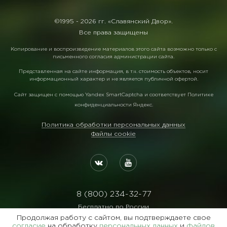
©1995 -
2026 гг. «Славянский Двор».
Все права защищены
Копирование и воспроизведение материалов этого сайта возможно только с
письменного согласия администрации сайта.
Представленная на сайте информация, в т.ч. стоимость объектов, носит
информационный характер и не является публичной офертой.
Сайт защищен с помощью
Yandex SmartCaptcha
и соответствует
Политике
конфиденциальности Яндекс
.
Политика обработки персональных данных
Файлы cookie
8 (800) 234-32-77
Бесплатно по России
Продолжая работу с сайтом, вы подтверждаете свое
Реквизиты:
согласие
на обработку
персональных данных
и
файлов