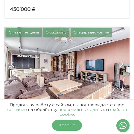
планировка: гостиная с выделенной зоной
кабинета, кухня, две спальни, одна из которых с
450'000
гардеробной и санузлом, полноценный санузел,...
Снижение цены
Эксклюзив
Спецпредложение
Продолжая работу с сайтом, вы подтверждаете свое
ID 8539
согласие
на обработку
персональных данных
и
файлов
cookie
.
ЛУЧШАЯ КВАРТИРА ОСТОЖЕНКИ
На карте
Фильтры
Хорошо
комнат
площадь
спален
этаж