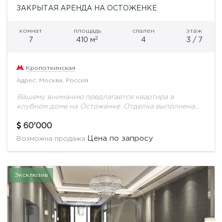
ЗАКРЫТАЯ АРЕНДА НА ОСТОЖЕНКЕ
комнат
площадь
спален
этаж
2
7
410 м
4
3 / 7
Кропоткинская
Адрес: Москва, Россия
Вашему вниманию предлагается квартира в
клубном доме на Остоженке. Отделка выполнена
известным мировым дизайнером. Функциональная
планировка включает в себя просторную гостиную-
60'000
столовую, 4 спальные комнаты, кабинет, помещения
Цена по запросу
Возможна продажа
для...
Эксклюзив