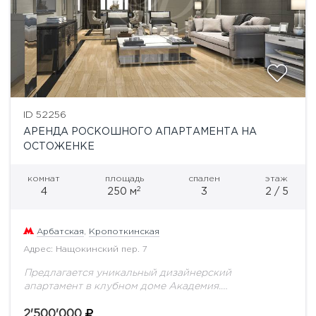
ID 52256
АРЕНДА РОСКОШНОГО АПАРТАМЕНТА НА
ОСТОЖЕНКЕ
комнат
площадь
спален
этаж
2
4
250 м
3
2 / 5
Арбатская
,
Кропоткинская
Адрес: Нащокинский пер. 7
Предлагается уникальный дизайнерский
апартамент в клубном доме Академия.
Продуманное до мелочей планировочное решение
включает в себя: кухню-столовую, которая отделена
2'500'000