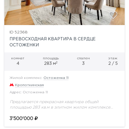
ID 52368
ПРЕВОСХОДНАЯ КВАРТИРА В СЕРДЦЕ
ОСТОЖЕНКИ
комнат
площадь
спален
этаж
2
4
283 м
3
2 / 5
Жилой комплекс:
Остоженка 11
Кропоткинская
Адрес: Остоженка 11
Предлагается прекрасная квартира общей
площадью 283 кв.м в элитном жилом комплексе
класса de luxe "Остоженка 11", расположенном в
самом престижном квартале Москвы - "Золотой
3'500'000
миле". Квартира после...