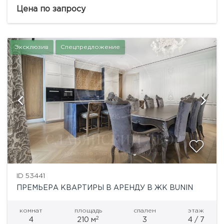
планировка: просторная кухня-гостиная с
Цена по запросу
панорамным остеклением, спальня, гардеробная...
Эксклюзив
Спецпредложение
ID 53441
ПРЕМЬЕРА КВАРТИРЫ В АРЕНДУ В ЖК BUNIN
комнат
площадь
спален
этаж
2
4
210 м
3
4 / 7