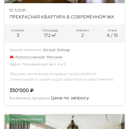
ID 52591
ПРЕКРАСНАЯ КВАРТИРА В СОВРЕМЕННОМ ЖК
комнат
площадь
спален
этаж
2
3
172 м
2
4 / 15
Жилой комплекс:
Белый Лебедь
Ломоносовская
,
Минская
Адрес: Мичуринский пр-т 6 к3
Вашему вниманию впервые предлагается
уникальная в своем роде квартира в престижном
ЖК Белый лебедь. Выполнен качественный ремонт
с применением натуральных дорогостоящих
350'000
материалов. Идеальной планировкой
Цена по запросу
Возможна продажа
предусмотрено: кухня, полноценная...
Спецпредложение