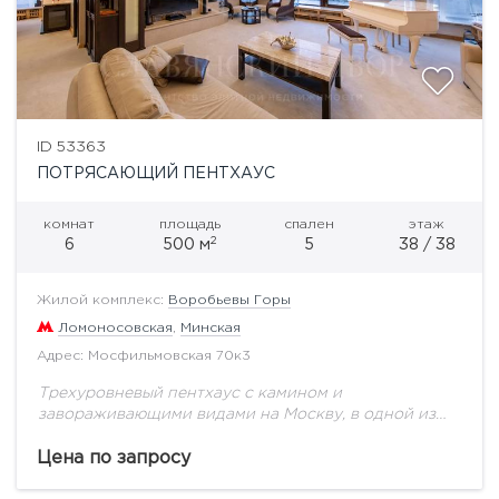
ID 53363
ПОТРЯСАЮЩИЙ ПЕНТХАУС
комнат
площадь
спален
этаж
2
6
500 м
5
38 / 38
Жилой комплекс:
Воробьевы Горы
Ломоносовская
,
Минская
Адрес: Мосфильмовская 70к3
Трехуровневый пентхаус с камином и
завораживающими видами на Москву, в одной из
самой престижной локаций. ЖК "Воробьевы Горы"
находится на западе Столицы, славится своей
Цена по запросу
экологией, так как...