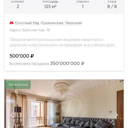
комнат
площадь
спален
этаж
2
2
125 м
1
8 / 8
Охотный Ряд
,
Пушкинская
,
Тверская
Адрес: Брюсов пер. 19
Предлагается роскошная видовая квартира с
дорогим классическим интерьером в клубном доме
класса de luxe. Квартира полностью
укомплектована эксклюзивной мебелью из ценных
500'000
пород дерева и бытовой техникой премиум...
350'000'000
Возможна продажа
Эксклюзив