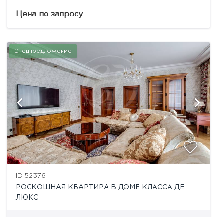
востребованных районов Остоженки. Выполнен
качественный ремонт по авторскому проекту
Цена по запросу
известного дизайнера. Присутствуют вся мебель и
техника, необходимые...
Спецпредложение
ID 52376
РОСКОШНАЯ КВАРТИРА В ДОМЕ КЛАССА ДЕ
ЛЮКС