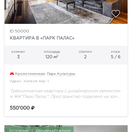
ID 50000
КВАРТИРА В «ПАРК ПАЛАС»
комнат
площадь
спален
этаж
2
3
120 м
2
5 / 6
Кропоткинская
,
Парк Культуры
Адрес: Хилков пер. 1
Трёхкомнатная квартира с дизайнерским ремонтом
в ЖК"Парк Палас". Пространство поделено на зону
прихожей с гостевым сан.узлом, просторную
гостиную с выходом на видовую лоджию и
550'000
изолированную кухню. Две...
Эксклюзив
Спецпредложение