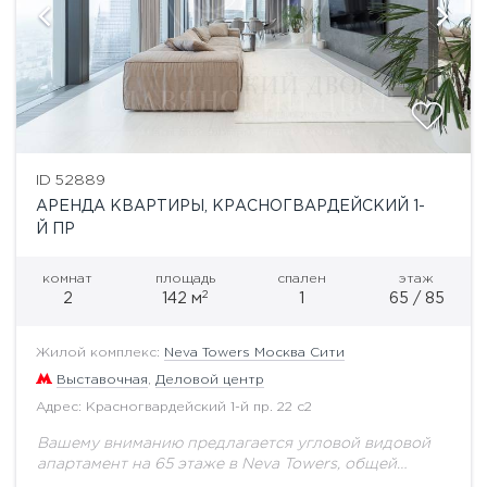
ID 52889
АРЕНДА КВАРТИРЫ, КРАСНОГВАРДЕЙСКИЙ 1-
Й ПР
комнат
площадь
спален
этаж
2
2
142 м
1
65 / 85
Жилой комплекс:
Neva Towers Москва Сити
Выставочная
,
Деловой центр
Адрес: Красногвардейский 1-й пр. 22 с2
Вашему вниманию предлагается угловой видовой
апартамент на 65 этаже в Neva Towers, общей
площадью 142 кв.м. Комфортная и функциональная