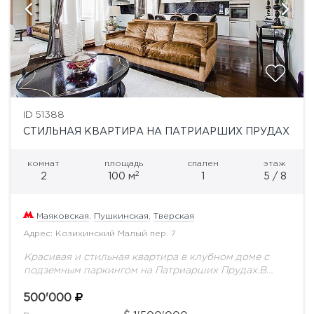
ID 51388
СТИЛЬНАЯ КВАРТИРА НА ПАТРИАРШИХ ПРУДАХ
комнат
площадь
спален
этаж
2
2
100 м
1
5 / 8
Маяковская
,
Пушкинская
,
Тверская
Адрес: Козихинский Малый пер. 7
Красивая и стильная квартира в клубном доме с
подземным паркингом на Патриарших Прудах.В
квартире выполнен дорогостоящий ремонт по
индивидуальному проекту. планировка включает в
500'000
себя:Гостиную с обеденной зоной...