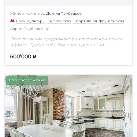
Жилой комплекс:
Дом на Трубецкой
Парк Культуры
,
Смоленская
,
Спортивная
,
Фрунзенская
Адрес: Трубецкая 10
Эксклюзивное предложение в клубном комплексе
«Дом на Трубецкой». Выполнен ремонт по
авторскому проекту от известной студии дизайна
интерьеров. Функциональной планировкой
600'000
предусмотрено: просторная гостиная совмещенная
с кухней и...
Спецпредложение