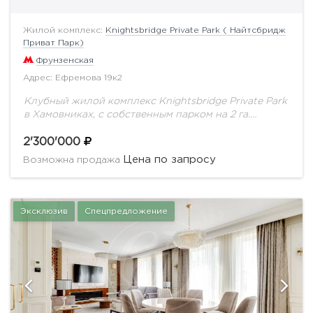
Жилой комплекс:
Knightsbridge Private Park ( Найтсбридж
Приват Парк)
Фрунзенская
Адрес: Ефремова 19к2
Клубный жилой комплекс Knightsbridge Private Park
в Хамовниках, с собственным парком на 2 га.
Предлагается квартира с качественным ремонтом.
Планировка: кухня-столовая, гостиная, 4 спальни, 4
2'300'000
санузла, 4...
Цена по запросу
Возможна продажа
Эксклюзив
Спецпредложение