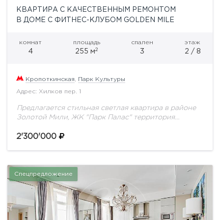
КВАРТИРА С КАЧЕСТВЕННЫМ РЕМОНТОМ
В ДОМЕ С ФИТНЕС-КЛУБОМ GOLDEN MILE
комнат
площадь
спален
этаж
2
4
255 м
3
2 / 8
Кропоткинская
,
Парк Культуры
Адрес: Хилков пер. 1
Предлагается стильная светлая квартира в районе
Золотой Мили, ЖК "Парк Палас" территория
комплекса закрыта , двор без машин, подземная
парковка, автомойка, фитнес-клубПросторная
2'300'000
гостиная, кухня, мастер-спальня с ванной...
Спецпредложение