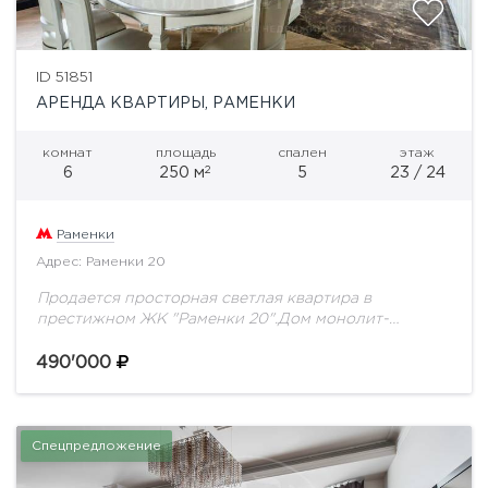
ID 51851
АРЕНДА КВАРТИРЫ, РАМЕНКИ
комнат
площадь
спален
этаж
2
6
250 м
5
23 / 24
Раменки
Адрес: Раменки 20
Продается просторная светлая квартира в
престижном ЖК "Раменки 20".Дом монолит-
кирпичный, построен в 2006 году, в зеленом районе
Москвы. Огороженная территория,
490'000
видеонаблюдение по всей территории, КПП, вход в...
Спецпредложение