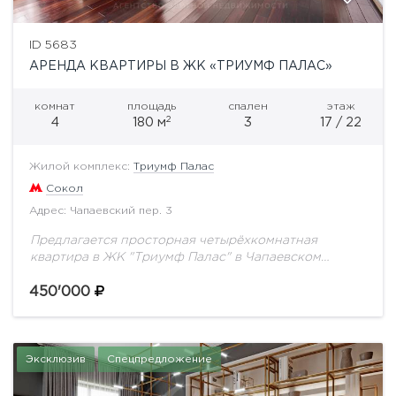
ID 5683
АРЕНДА КВАРТИРЫ В ЖК «ТРИУМФ ПАЛАС»
комнат
площадь
спален
этаж
2
4
180 м
3
17 / 22
Жилой комплекс:
Триумф Палас
Сокол
Адрес: Чапаевский пер. 3
Предлагается просторная четырёхкомнатная
квартира в ЖК "Триумф Палас" в Чапаевском
переулке. Общая площадь 180 кв.м. Планировка: 3
спальни (24, 12, 18 кв.м), комната свободного
450'000
назначения (12 кв.м),...
Эксклюзив
Спецпредложение