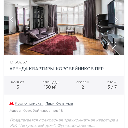
ID 50857
АРЕНДА КВАРТИРЫ, КОРОБЕЙНИКОВ ПЕР
комнат
площадь
спален
этаж
2
3
150 м
2
3 / 7
Кропоткинская
,
Парк Культуры
Адрес: Коробейников пер 18
Предлагается прекрасная трехкомнатная квартира в
ЖК "Актуальный дом". Функциональная