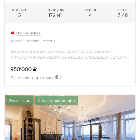
комнат
площадь
спален
этаж
2
5
172 м
4
7 / 8
Пушкинская
Адрес: Москва, Россия
Вашему вниманию предлагается роскошная
пятикомнатная квартира общей площадью 172 кв.м.
на 7 этаже на Патриарших прудахСветлая,
просторная квартира с новым качественным
950'000
ремонтом, выполненным по уникальному дизайн-
1
Возможна продажа
проекту в...
Эксклюзив
Спецпредложение