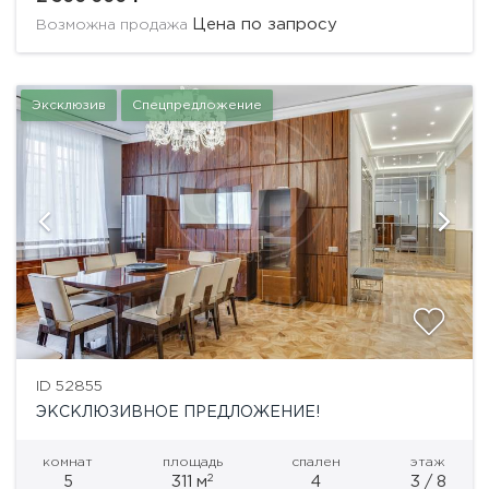
от просторной гостиной, приватную зону,
Цена по запросу
Возможна продажа
состоящую из двух...
Эксклюзив
Спецпредложение
ID 52855
ЭКСКЛЮЗИВНОЕ ПРЕДЛОЖЕНИЕ!
комнат
площадь
спален
этаж
2
5
311 м
4
3 / 8