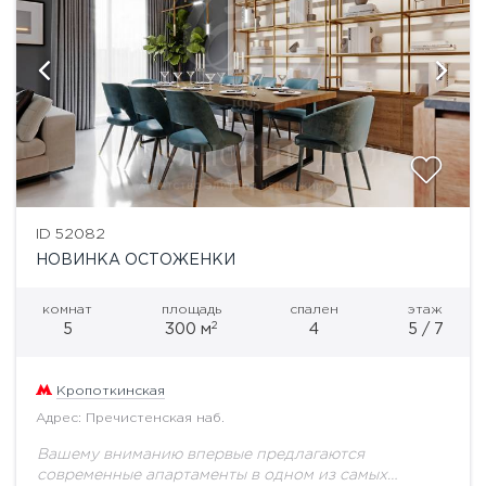
ID 52082
НОВИНКА ОСТОЖЕНКИ
комнат
площадь
спален
этаж
2
5
300 м
4
5 / 7
Кропоткинская
Адрес: Пречистенская наб.
Вашему вниманию впервые предлагаются
современные апартаменты в одном из самых