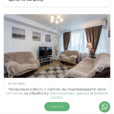
совмещенная с кухней и обеденной зоной,...
ID 50283
Продолжая работу с сайтом, вы подтверждаете свое
АРЕНДА КВАРТИРЫ, НОВЫЙ АРБАТ
согласие
на обработку
персональных данных
и
файлов
cookie
.
комнат
площадь
спален
этаж
2
3
80 м
2
14 / 26
На карте
Фильтры
Хорошо
1