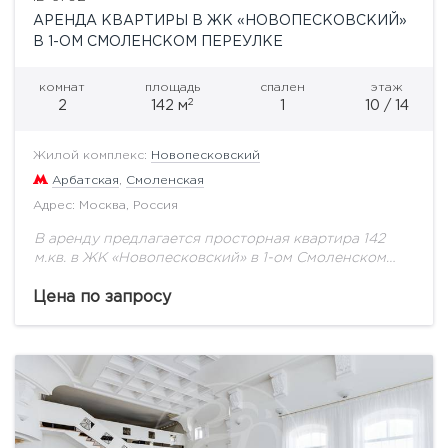
АРЕНДА КВАРТИРЫ В ЖК «НОВОПЕСКОВСКИЙ»
В 1-ОМ СМОЛЕНСКОМ ПЕРЕУЛКЕ
комнат
площадь
спален
этаж
2
2
142 м
1
10 / 14
Жилой комплекс:
Новопесковский
Арбатская
,
Смоленская
Адрес: Москва, Россия
В аренду предлагается просторная квартира 142
м.кв. в ЖК «Новопесковский» в 1-ом Смоленском
переулке. В квартире удобная планировка: спальня
с санузлом и гардеробной, кухня-столовая-
Цена по запросу
гостиная, постирочная с гостевым...