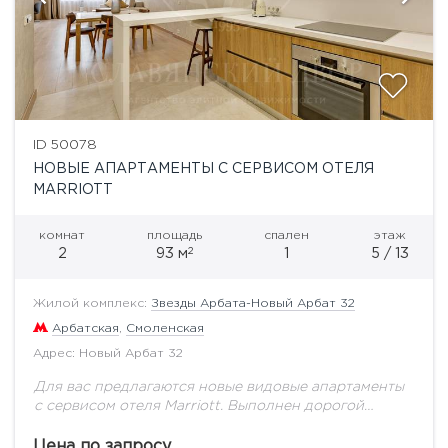
ID 50078
НОВЫЕ АПАРТАМЕНТЫ С СЕРВИСОМ ОТЕЛЯ
MARRIOTT
комнат
площадь
спален
этаж
2
2
93 м
1
5 / 13
Жилой комплекс:
Звезды Арбата-Новый Арбат 32
Арбатская
,
Смоленская
Адрес: Новый Арбат 32
Для вас предлагаются новые видовые апартаменты
с сервисом отеля Marriott. Выполнен дорогой
ремонт по авторскому проекту. Функциональной
планировкой предусмотрено: просторная гостиная
Цена по запросу