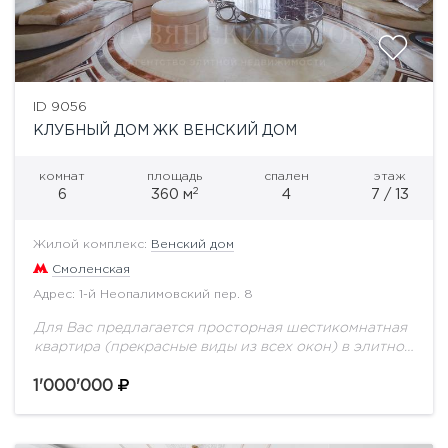
ID 9056
КЛУБНЫЙ ДОМ ЖК ВЕНСКИЙ ДОМ
комнат
площадь
спален
этаж
2
6
360 м
4
7 / 13
Жилой комплекс:
Венский дом
Смоленская
Адрес: 1-й Неопалимовский пер. 8
Для Вас предлагается просторная шестикомнатная
квартира (прекрасные виды из всех окон) в элитном
жилом комплексе "Венский Дом" площадью 360
кв.м. Функциональной планировкой предусмотрено:
1'000'000
4 просторные спальни, две...