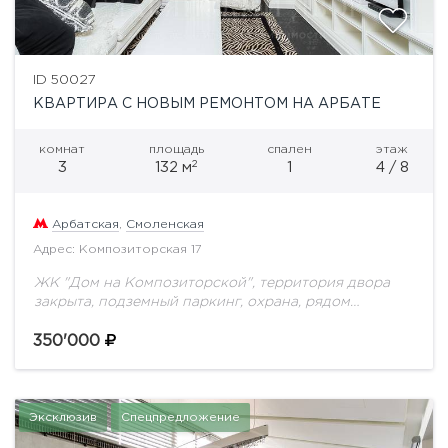
ID 50027
КВАРТИРА С НОВЫМ РЕМОНТОМ НА АРБАТЕ
комнат
площадь
спален
этаж
2
3
132 м
1
4 / 8
Арбатская
,
Смоленская
Адрес: Композиторская 17
ЖК "Дом на Композиторской", территория двора
закрыта, подземный паркинг, охрана, рядом
бассейн, уютный зеленый двор. В квартире
выполнен ремонт по индивидуальному дизайн-
350'000
проекту. Планировка: гостиная в едином
пространстве...
Эксклюзив
Спецпредложение