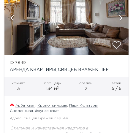
ID 7849
АРЕНДА КВАРТИРЫ, СИВЦЕВ ВРАЖЕК ПЕР
комнат
площадь
спален
этаж
2
3
134 м
2
5 / 6
Арбатская
,
Кропоткинская
,
Парк Культуры
,
Смоленская
,
Фрунзенская
Адрес: Сивцев Вражек пер. 44
Стильная и качественная квартира в