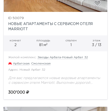
ID 50079
НОВЫЕ АПАРТАМЕНТЫ С СЕРВИСОМ ОТЕЛЯ
MARRIOTT
комнат
площадь
спален
этаж
2
2
81 м
1
3 / 13
Жилой комплекс:
Звезды Арбата-Новый Арбат 32
Арбатская
,
Смоленская
Адрес: Новый Арбат 32
Для вас предлагаются новые видовые апартаменты
с сервисом отеля Marriott. Выполнен дорогой
ремонт по авторскому проекту. Функциональной
планировкой предусмотрено: просторная гостиная
300'000
совмещенная с кухней и обеденной зоной,...