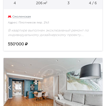
2
4
206 м
3
4 / 6
Смоленская
Адрес: Плотников пер. 21с1
В квартире выполнен эксклюзивный ремонт по
индивидуальному дизайнерскому проекту.
Включает в себя просторную гостиную со столовой
зоной, кухню, основную спальню с изысканной
550'000
гардеробной и ванной, гостевую комнату...