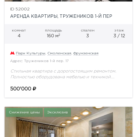
ID 52002
АРЕНДА КВАРТИРЫ, ТРУЖЕНИКОВ 1-Й ПЕР
комнат
площадь
спален
этаж
2
4
160 м
3
3 / 12
Парк Культуры
,
Смоленская
,
Фрунзенская
Адрес: Тружеников 1-й пер. 17
Стильная квартира с дорогостоящим ремонтом.
Полностью оборудована мебелью и техникой.
Планировка включает в себя: гостиную, кухню, две
спальни, кабинет, две гардеробные комнаты,
500'000
постирочная, два сан.узла, две лоджии.Территория...
Снижение цены
Эксклюзив