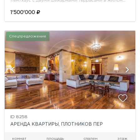
пентхаус с двумя шикарными террасами в жилом
комплексе на знаменитом пешеходном
Арбате.Планировка 1-го этажа: гостиная с выходом
1'500'000
на террасу и кинотеатром, кухня-столовая,...
Спецпредложение
ID 8258
АРЕНДА КВАРТИРЫ, ПЛОТНИКОВ ПЕР
комнат
площадь
спален
этаж