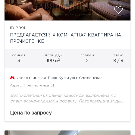
ID 8991
ПРЕДЛАГАЕТСЯ 3-Х КОМНАТНАЯ КВАРТИРА НА
ПРЕЧИСТЕНКЕ
комнат
площадь
спален
этаж
2
3
100 м
2
8 / 8
Кропоткинская
,
Парк Культуры
,
Смоленская
Адрес: Пречистенка 31
Великолепная стильная квартира, выполнена по
специальному дизайн проекту. Потрясающие виды
на 3 стороны Москвы. Удобная планировка: Кухня с
обеденной зоной, проходная гостиная, спальная
Цена по запросу
комната с гардеробом, гостевой...