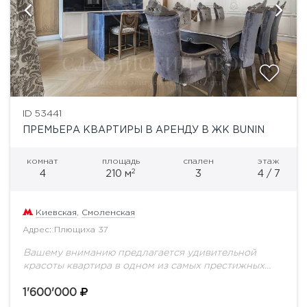
ID 53441
ПРЕМЬЕРА КВАРТИРЫ В АРЕНДУ В ЖК BUNIN
комнат
площадь
спален
этаж
2
4
210 м
3
4 / 7
Киевская
,
Смоленская
Адрес: Плющиха 37
Вашему вниманию предлагается удивительной
красоты квартира в одном из самых престижных
ЖК района - BuninКачественный ремонт, внимание
к деталям, мировые бренды мебели, ведущие
1'600'000
производители техники прекрасно сочетаются...