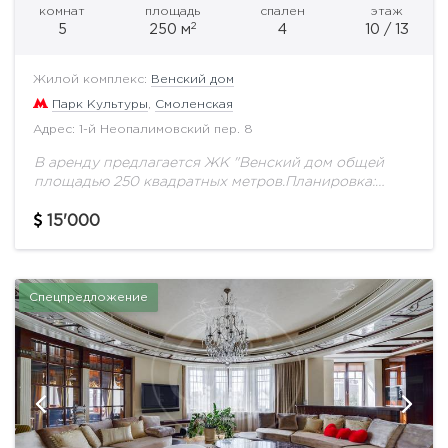
комнат
площадь
спален
этаж
2
5
250 м
4
10 / 13
Жилой комплекс:
Венский дом
Парк Культуры
,
Смоленская
Адрес: 1-й Неопалимовский пер. 8
В аренду предлагается ЖК "Венский дом общей
площадью 250 квадратных метров.Планировка:
гостиную, кухню, 4 спальни, 4 с/у и гардеробную.
Квартира полностью оборудована всё необходимой
15'000
мебелью и бытовой...
Спецпредложение