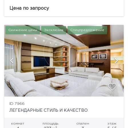
дома закрыта, подземный паркинг, охрана, гостевая
парковка, пропускная система. Квартира с
Цена по запросу
дорогостоящим авторским ремонтом. Удобная и
продуманная до...
Снижение цены
Эксклюзив
Спецпредложение
ID 7966
ЛЕГЕНДАРНЫЕ СТИЛЬ И КАЧЕСТВО
комнат
площадь
спален
этаж
2