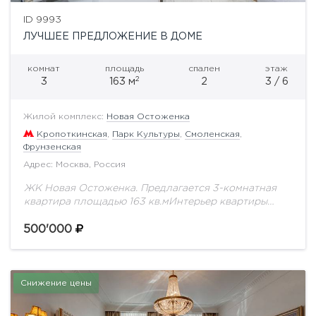
ID 9993
ЛУЧШЕЕ ПРЕДЛОЖЕНИЕ В ДОМЕ
комнат
площадь
спален
этаж
2
3
163 м
2
3 / 6
Жилой комплекс:
Новая Остоженка
Кропоткинская
,
Парк Культуры
,
Смоленская
,
Фрунзенская
Адрес: Москва, Россия
ЖК Новая Остоженка. Предлагается 3-комнатная
квартира площадью 163 кв.мИнтерьер квартиры
выдержан в современном стиле. Квартира
полностью меблирована и оснащена всей
500'000
необходимой бытовой техникой от мировых
ведущих производителей.Вид...
Снижение цены