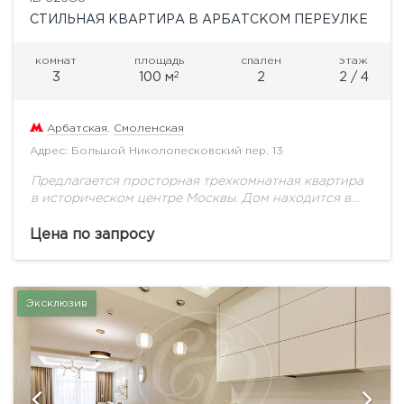
СТИЛЬНАЯ КВАРТИРА В АРБАТСКОМ ПЕРЕУЛКЕ
комнат
площадь
спален
этаж
2
3
100 м
2
2 / 4
Арбатская
,
Смоленская
Адрес: Большой Николопесковский пер. 13
Предлагается просторная трехкомнатная квартира
в историческом центре Москвы. Дом находится в
уютном, тихом дворике между музеем Скрябина и
театральным институтом им. Б. Щукина.
Цена по запросу
Планировка: кухня-гостиная, 2 спальни,...
Эксклюзив