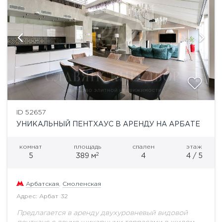
ID 52657
УНИКАЛЬНЫЙ ПЕНТХАУС В АРЕНДУ НА АРБАТЕ
комнат
площадь
спален
этаж
2
5
389 м
4
4 / 5
Арбатская
,
Смоленская
Адрес: Арбат 32
Предлагается в аренду двухуровневый видовой