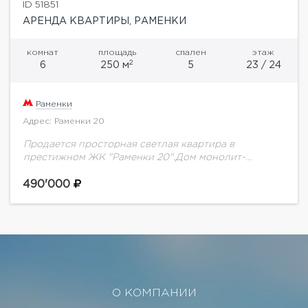
ID 51851
АРЕНДА КВАРТИРЫ, РАМЕНКИ
комнат
площадь
спален
этаж
2
6
250 м
5
23 / 24
Раменки
Адрес: Раменки 20
Продается просторная светлая квартира в
престижном ЖК "Раменки 20".Дом монолит-
кирпичный, построен в 2006 году, в зеленом районе
Москвы. Огороженная территория,
490'000
видеонаблюдение по всей территории, КПП, вход в...
О КОМПАНИИ