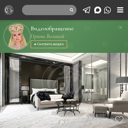
Видеообращение
Ирины Волиной
Смотреть видео