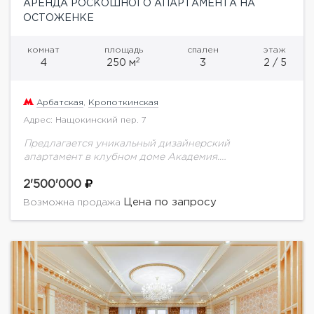
АРЕНДА РОСКОШНОГО АПАРТАМЕНТА НА
ОСТОЖЕНКЕ
комнат
площадь
спален
этаж
2
4
250 м
3
2 / 5
Арбатская
,
Кропоткинская
Адрес: Нащокинский пер. 7
Предлагается уникальный дизайнерский
апартамент в клубном доме Академия.
Продуманное до мелочей планировочное решение
включает в себя: кухню-столовую, которая отделена
2'500'000
от просторной гостиной, приватную зону,
Цена по запросу
Возможна продажа
состоящую из двух...