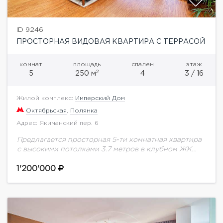
ID 9246
ПРОСТОРНАЯ ВИДОВАЯ КВАРТИРА С ТЕРРАСОЙ
комнат
площадь
спален
этаж
2
5
250 м
4
3 / 16
Жилой комплекс:
Имперский Дом
Октябрьская
,
Полянка
Адрес: Якиманский пер. 6
Предлагается просторная 5-ти комнатная квартира
с высокими потолками 3.7 метров в клубном ЖК
Имперский Дом. Одна из трех квартир в доме с
собственной террасой. Выполнен ремонт по...
1'200'000