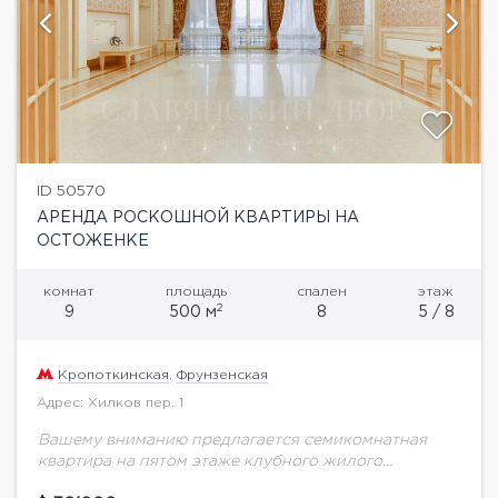
ID 50570
АРЕНДА РОСКОШНОЙ КВАРТИРЫ НА
ОСТОЖЕНКЕ
комнат
площадь
спален
этаж
2
9
500 м
8
5 / 8
Кропоткинская
,
Фрунзенская
Адрес: Хилков пер. 1
Вашему вниманию предлагается семикомнатная
квартира на пятом этаже клубного жилого
комплекса "Парк Палас" общей площадью 487