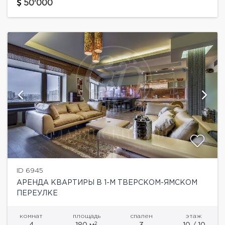
м.кв.Планировка включает три спальни, четыре
50'000
гардеробных и четыре ванных комнаты, кабинет,...
ID 6945
АРЕНДА КВАРТИРЫ В 1-М ТВЕРСКОМ-ЯМСКОМ
ПЕРЕУЛКЕ
комнат
площадь
спален
этаж
2