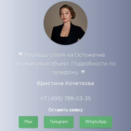
Роскошь стиля на Остоженке.
Уникальный объект. Подробности по
телефону.
Кристина Кочеткова
+7 (495) 788-03-35
Оставить заявку
Max
Telegram
WhatsApp