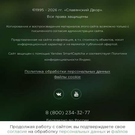
©1995 -
2026 гг. «Славянский Двор».
Все права защищены
Копирование и воспроизведение материалов этого сайта возможно только с
письменного согласия администрации сайта.
Представленная на сайте информация, в т.ч. стоимость объектов, носит
информационный характер и не является публичной офертой.
Сайт защищен с помощью
Yandex SmartCaptcha
и соответствует
Политике
конфиденциальности Яндекс
.
Политика обработки персональных данных
Файлы cookie
8 (800) 234-32-77
Бесплатно по России
Продолжая работу с сайтом, вы подтверждаете свое
Реквизиты:
согласие
на обработку
персональных данных
и
файлов
ООО Агентство "Славянский Двор"