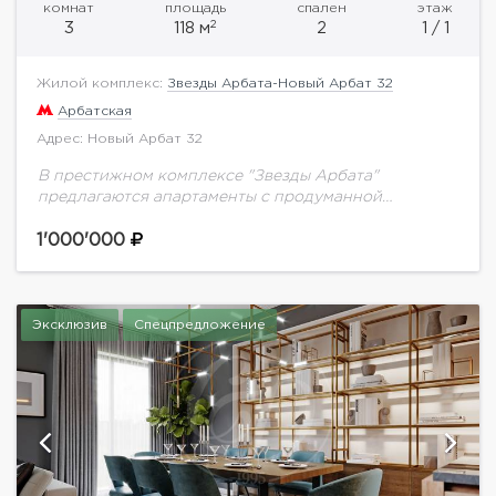
комнат
площадь
спален
этаж
2
3
118 м
2
1 / 1
Жилой комплекс:
Звезды Арбата-Новый Арбат 32
Арбатская
Адрес: Новый Арбат 32
В престижном комплексе "Звезды Арбата"
предлагаются апартаменты с продуманной
системой хранения и видом на гостиницу Украина и
Москва- Сити. Планировка: кухня-гостиная, две
1'000'000
спальни со своими гардеробными и...
Эксклюзив
Спецпредложение