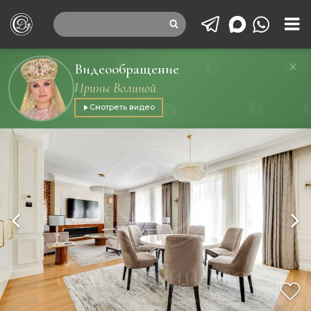
Видеообращение
Ирины Волиной
Смотреть видео