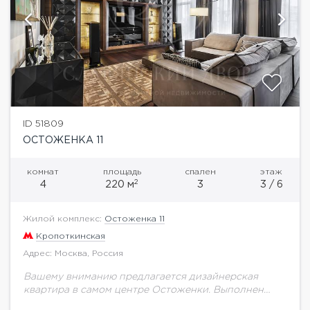
ID 51809
ОСТОЖЕНКА 11
комнат
площадь
спален
этаж
2
4
220 м
3
3 / 6
Жилой комплекс:
Остоженка 11
Кропоткинская
Адрес: Москва, Россия
Вашему вниманию предлагается дизайнерская
квартира в самом центре Остоженки. Выполнен
качественный ремонт с применением лучших