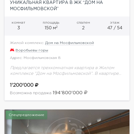
УНИКАЛЬНАЯ КВАРТИРА В ЖК “ДОМ НА
МОСФИЛЬМОВСКОЙ”
комнат
площадь
спален
этаж
2
3
150 м
2
47 / 54
Жилой комплекс:
Дом на Мосфильмовской
Воробьевы горы
Адрес: Мосфильмовская 8
Предлагается трехкомнатная квартира в Жилом
комплексе “Дом на Мосфильмовской”. В квартире
выполнен качественный дизайнерский ремонт.
Квартира полностью меблирована эксклюзивной
1'200'000
мебелью из чисто экологических материалов,
194'800'000
Возможна продажа
полностью оборудована качественной...
Спецпредложение