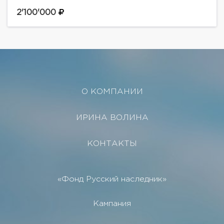
Kоттедж двухэтажный. Имеется два отдельных
входа в данную половину. Панорамное остекление,
2'100'000
стеклянные перегородки, потолки от 3-х до...
О КОМПАНИИ
ИРИНА ВОЛИНА
КОНТАКТЫ
«Фонд Русский наследник»
Кампания