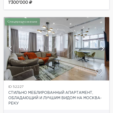
материалов, мебель от известных брендов, техника
1'300'000
от ведущих мировых
производителей.Функциональной планировкой
предусмотрено:...
Спецпредложение
ID 52227
СТИЛЬНО МЕБЛИРОВАННЫЙ АПАРТАМЕНТ,
ОБЛАДАЮЩИЙ И ЛУЧШИМ ВИДОМ НА МОСКВА-
РЕКУ