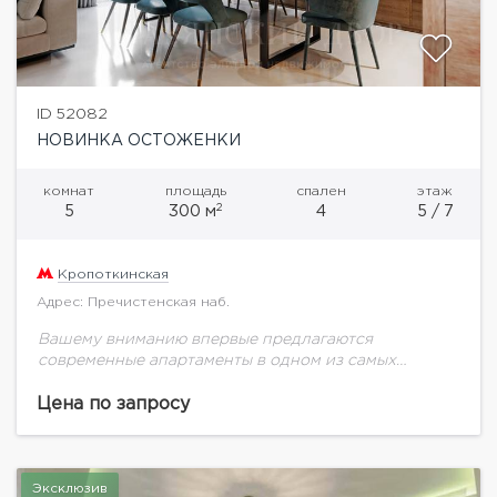
ID 52082
НОВИНКА ОСТОЖЕНКИ
комнат
площадь
спален
этаж
2
5
300 м
4
5 / 7
Кропоткинская
Адрес: Пречистенская наб.
Вашему вниманию впервые предлагаются
современные апартаменты в одном из самых
востребованных районов Остоженки. Выполнен
качественный ремонт по авторскому проекту
Цена по запросу
известного дизайнера. Присутствуют вся мебель и
техника, необходимые...
Эксклюзив