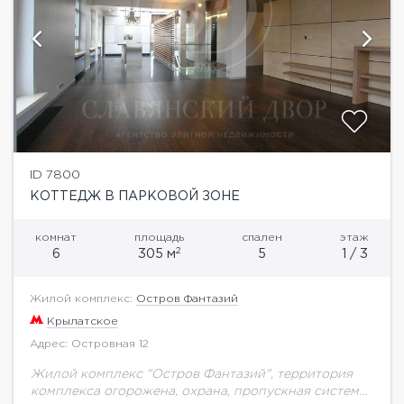
ID 7800
КОТТЕДЖ В ПАРКОВОЙ ЗОНЕ
комнат
площадь
спален
этаж
2
6
305 м
5
1 / 3
Жилой комплекс:
Остров Фантазий
Крылатское
Адрес: Островная 12
Жилой комплекс "Остров Фантазий", территория
комплекса огорожена, охрана, пропускная система.