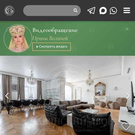
Видеообращение
Ирины Волиной
Смотреть видео