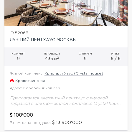
ID 52063
ЛУЧШИЙ ПЕНТХАУС МОСКВЫ
комнат
площадь
спален
этаж
2
9
435 м
9
6 / 6
Жилой комплекс:
Кристалл Хаус (Crystal house)
Кропоткинская
Адрес: Коробейников пер 1
Предлагается элегантный пентхаус с видовой
террасой в элитном жилом комплексе Crystal house.
Уникальное изолированное пространство на 6
этаже полностью готово к проживанию; обустроены
100'000
два отдельных входа и...
13'900'000
Возможна продажа