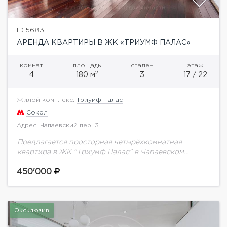
ID 5683
АРЕНДА КВАРТИРЫ В ЖК «ТРИУМФ ПАЛАС»
комнат
площадь
спален
этаж
2
4
180 м
3
17 / 22
Жилой комплекс:
Триумф Палас
Сокол
Адрес: Чапаевский пер. 3
Предлагается просторная четырёхкомнатная
квартира в ЖК "Триумф Палас" в Чапаевском
переулке. Общая площадь 180 кв.м. Планировка: 3
спальни (24, 12, 18 кв.м), комната свободного
450'000
назначения (12 кв.м),...
Эксклюзив