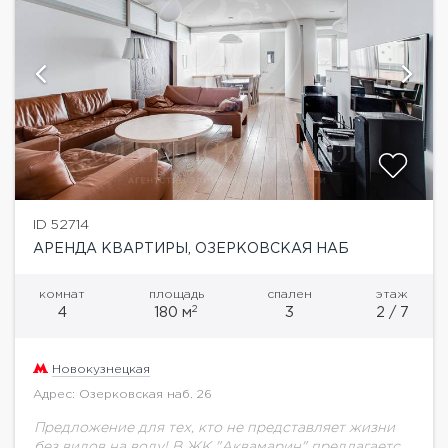
ID 52714
АРЕНДА КВАРТИРЫ, ОЗЕРКОВСКАЯ НАБ
комнат
площадь
спален
этаж
2
4
180 м
3
2 / 7
Новокузнецкая
Адрес: Озерковская наб. 26
Предложение для тех, кто не представляет жизни
без видов на воду! В ЖК "Аквамарин" предлагается