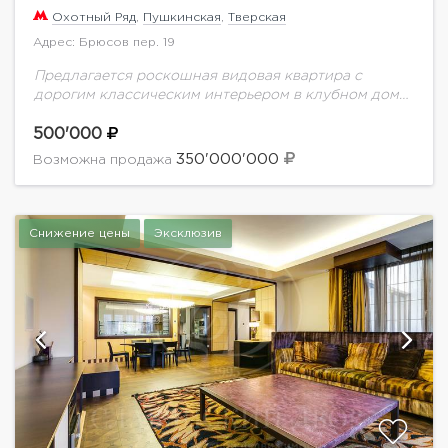
Охотный Ряд
,
Пушкинская
,
Тверская
Адрес: Брюсов пер. 19
Предлагается роскошная видовая квартира с
дорогим классическим интерьером в клубном доме
класса de luxe. Квартира полностью
укомплектована эксклюзивной мебелью из ценных
500'000
пород дерева и бытовой техникой премиум...
350'000'000
Возможна продажа
Снижение цены
Эксклюзив