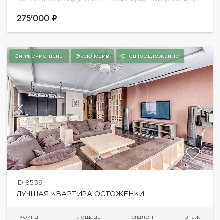
видовая квартира в современном стиле по
авторскому проекту 180 кв.м. Потрясающий вид...
275'000
Снижение цены
Эксклюзив
Спецпредложение
ID 8539
ЛУЧШАЯ КВАРТИРА ОСТОЖЕНКИ
комнат
площадь
спален
этаж