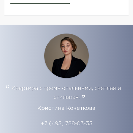
Квартира с тремя спальнями, светлая и
стильная.
Кристина Кочеткова
+7 (495) 788-03-35