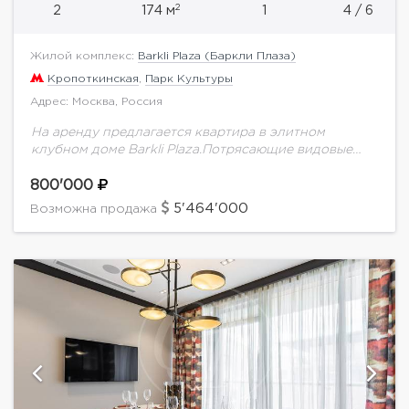
2
2
174 м
1
4 / 6
Жилой комплекс:
Barkli Plaza (Баркли Плаза)
Кропоткинская
,
Парк Культуры
Адрес: Москва, Россия
На аренду предлагается квартира в элитном
клубном доме Barkli Plaza.Потрясающие видовые
характеристики! Окна в пол!Правильная
функциональная планировка. Просторная гостиная
800'000
совмещена с кухней, мастер-спальня с отдельной
5'464'000
Возможна продажа
гардеробной и...