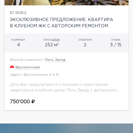
ID 9082
ЭКСКЛЮЗИВНОЕ ПРЕДЛОЖЕНИЕ. КВАРТИРА
В КЛУБНОМ ЖК С АВТОРСКИМ РЕМОНТОМ
комнат
площадь
спален
этаж
2
4
252 м
2
3 / 15
Жилой комплекс:
Пять Звезд
Фрунзенская
Адрес: Фрунзенская 2-я 12
Для Вас предлагается стильная и просторная
квартира в клубном доме Пять Звезд с авторским
ремонтом с использованием дорогих материалов.
Функциональной планировкой предусмотрено:
750'000
просторный холл, гостиная совмещенная с...