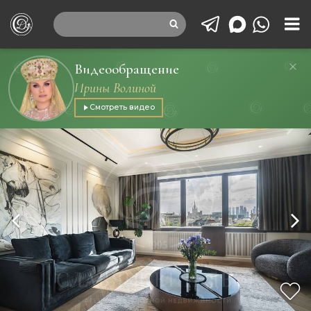
Видеообращение
Ирины Волиной
Смотреть видео