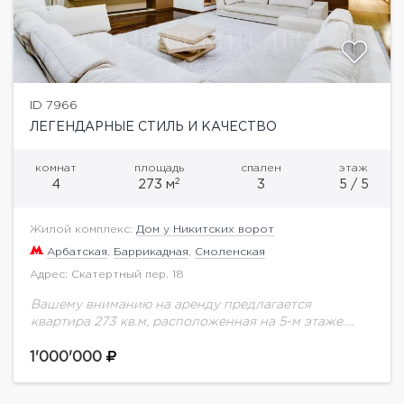
ID 7966
ЛЕГЕНДАРНЫЕ СТИЛЬ И КАЧЕСТВО
комнат
площадь
спален
этаж
2
4
273 м
3
5 / 5
Жилой комплекс:
Дом у Никитских ворот
Арбатская
,
Баррикадная
,
Смоленская
Адрес: Скатертный пер. 18
Вашему вниманию на аренду предлагается
квартира 273 кв.м, расположенная на 5-м этаже.
Выполнена дорогостоящая отделка в современном
стиле, спланированы просторная зона кухни-
1'000'000
столовой-гостиной, кабинет и 2 спальни.
Панорамное...