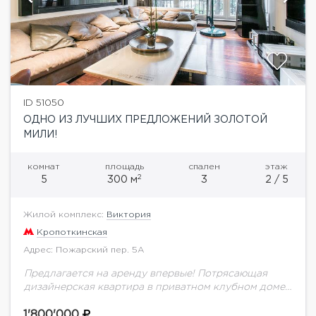
ID 51050
ОДНО ИЗ ЛУЧШИХ ПРЕДЛОЖЕНИЙ ЗОЛОТОЙ
МИЛИ!
комнат
площадь
спален
этаж
2
5
300 м
3
2 / 5
Жилой комплекс:
Виктория
Кропоткинская
Адрес: Пожарский пер. 5А
Предлагается на аренду впервые! Потрясающая
дизайнерская квартира в приватном клубном доме
"Виктория" всего на 10 квартир.Спланировано:
просторная гостиная, кухня , 3 спальни, кабинет,
1'800'000