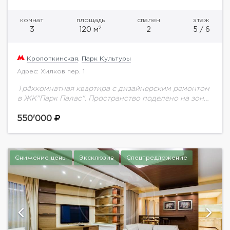
комнат
площадь
спален
этаж
2
3
120 м
2
5 / 6
Кропоткинская
,
Парк Культуры
Адрес: Хилков пер. 1
Трёхкомнатная квартира с дизайнерским ремонтом
в ЖК"Парк Палас". Пространство поделено на зону
прихожей с гостевым сан.узлом, просторную
гостиную с выходом на видовую лоджию и
550'000
изолированную кухню. Две...
Снижение цены
Эксклюзив
Спецпредложение