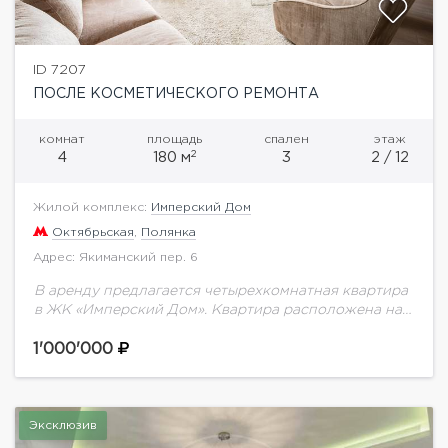
ID 7207
ПОСЛЕ КОСМЕТИЧЕСКОГО РЕМОНТА
комнат
площадь
спален
этаж
2
4
180 м
3
2 / 12
Жилой комплекс:
Имперский Дом
Октябрьская
,
Полянка
Адрес: Якиманский пер. 6
В аренду предлагается четырехкомнатная квартира
в ЖК «Имперский Дом». Квартира расположена на 2
этаже. Из лифта Вы попадаете в собственный холл
на 2 квартиры. В квартире выполнен...
1'000'000
Эксклюзив