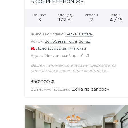
В СОВРЕМЕННОМ ЖК
комнат
площадь
спален
этаж
2
3
172 м
2
4 / 15
Жилой комплекс:
Белый Лебедь
Район:
Воробьевы горы
,
Запад
Ломоносовская
,
Минская
Адрес: Мичуринский пр-т 6 к3
Вашему вниманию впервые предлагается
уникальная в своем роде квартира в
престижном ЖК Белый лебедь. Выполнен
качественный ремонт с применением
350'000
натуральных дорогостоящих материалов.
Цена по запросу
Возможна продажа
Идеальной планировкой предусмотрено:
кухня, полноценная...