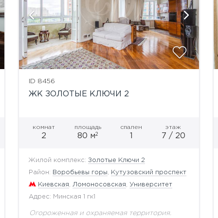
показать ещё 9 фотографий
ID 8456
ЖК ЗОЛОТЫЕ КЛЮЧИ 2
комнат
площадь
спален
этаж
2
2
80 м
1
7 / 20
Жилой комплекс:
Золотые Ключи 2
Район:
Воробьевы горы
,
Кутузовский проспект
Киевская
,
Ломоносовская
,
Университет
Адрес: Минская 1 гк1
Огороженная и охраняемая территория.