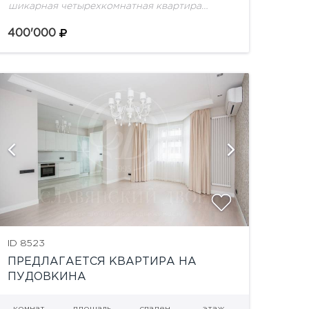
шикарная четырехкомнатная квартира
площадью 198 кв.м. на 4 этаже в клубном
доме "Монолит".Высококачественный
400'000
ремонт, выполненный по уникальному
дизайн-проекту в классическом стиле.
Планировка:...
показат
ID 8523
ПРЕДЛАГАЕТСЯ КВАРТИРА НА
ПУДОВКИНА
комнат
площадь
спален
этаж