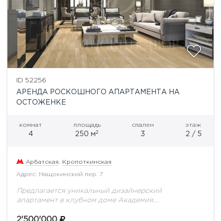
ID 52256
АРЕНДА РОСКОШНОГО АПАРТАМЕНТА НА
ОСТОЖЕНКЕ
комнат
площадь
спален
этаж
2
4
250 м
3
2 / 5
Арбатская
,
Кропоткинская
Адрес: Нащокинский пер. 7
Предлагается уникальный дизайнерский
апартамент в клубном доме Академия.
Продуманное до мелочей планировочное решение
включает в себя: кухню-столовую, которая отделена
2'500'000