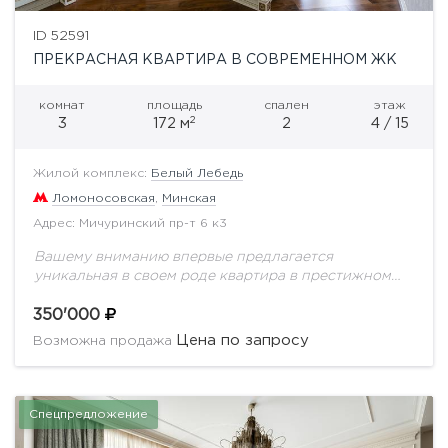
ID 52591
ПРЕКРАСНАЯ КВАРТИРА В СОВРЕМЕННОМ ЖК
комнат
площадь
спален
этаж
2
3
172 м
2
4 / 15
Жилой комплекс:
Белый Лебедь
Ломоносовская
,
Минская
Адрес: Мичуринский пр-т 6 к3
Вашему вниманию впервые предлагается
уникальная в своем роде квартира в престижном
ЖК Белый лебедь. Выполнен качественный ремонт
с применением натуральных дорогостоящих
350'000
материалов. Идеальной планировкой
Цена по запросу
Возможна продажа
предусмотрено: кухня, полноценная...
Спецпредложение