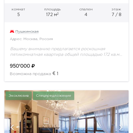
комнат
площадь
спален
этаж
2
5
172 м
4
7 / 8
Пушкинская
Адрес: Москва, Россия
Вашему вниманию предлагается роскошная
пятикомнатная квартира общей площадью 172 кв.м.
на 7 этаже на Патриарших прудахСветлая,
просторная квартира с новым качественным
950'000
ремонтом, выполненным по уникальному дизайн-
1
Возможна продажа
проекту в...
Эксклюзив
Спецпредложение