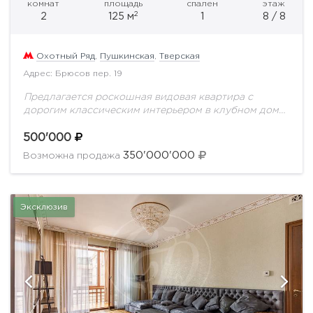
комнат
площадь
спален
этаж
2
2
125 м
1
8 / 8
Охотный Ряд
,
Пушкинская
,
Тверская
Адрес: Брюсов пер. 19
Предлагается роскошная видовая квартира с
дорогим классическим интерьером в клубном доме
класса de luxe. Квартира полностью
укомплектована эксклюзивной мебелью из ценных
500'000
пород дерева и бытовой техникой премиум...
350'000'000
Возможна продажа
Эксклюзив