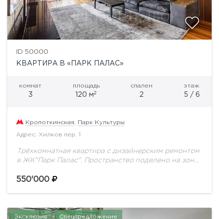
ID 50000
КВАРТИРА В «ПАРК ПАЛАС»
комнат
площадь
спален
этаж
2
3
120 м
2
5 / 6
Кропоткинская
,
Парк Культуры
Адрес: Хилков пер. 1
Трёхкомнатная квартира с дизайнерским ремонтом
в ЖК"Парк Палас". Пространство поделено на зону
прихожей с гостевым сан.узлом, просторную
гостиную с выходом на видовую лоджию и
550'000
изолированную кухню. Две...
Эксклюзив
Спецпредложение