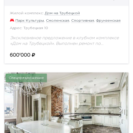
Жилой комплекс:
Дом на Трубецкой
Парк Культуры
,
Смоленская
,
Спортивная
,
Фрунзенская
Адрес: Трубецкая 10
Эксклюзивное предложение в клубном комплексе
«Дом на Трубецкой». Выполнен ремонт по
авторскому проекту от известной студии дизайна
интерьеров. Функциональной планировкой
600'000
предусмотрено: просторная гостиная совмещенная
с кухней и...
Спецпредложение