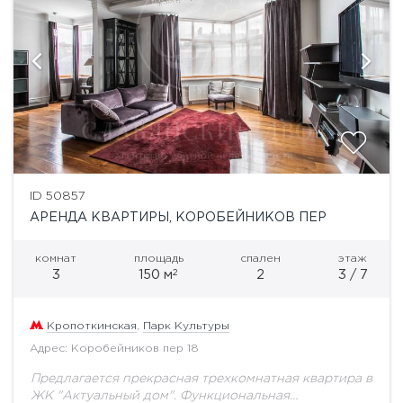
ID 50857
АРЕНДА КВАРТИРЫ, КОРОБЕЙНИКОВ ПЕР
комнат
площадь
спален
этаж
2
3
150 м
2
3 / 7
Кропоткинская
,
Парк Культуры
Адрес: Коробейников пер 18
Предлагается прекрасная трехкомнатная квартира в
ЖК "Актуальный дом". Функциональная