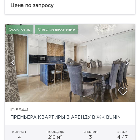
планировка: просторная кухня-гостиная с
Цена по запросу
панорамным остеклением, спальня, гардеробная...
Эксклюзив
Спецпредложение
ID 53441
ПРЕМЬЕРА КВАРТИРЫ В АРЕНДУ В ЖК BUNIN
комнат
площадь
спален
этаж
2
4
210 м
3
4 / 7