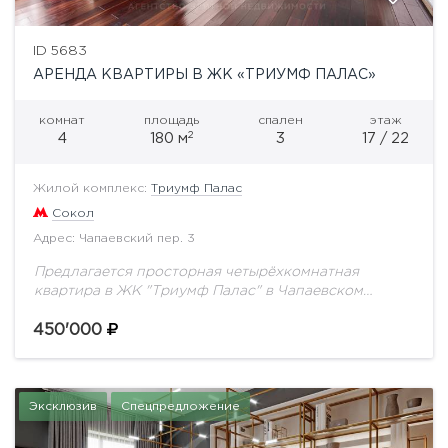
ID 5683
АРЕНДА КВАРТИРЫ В ЖК «ТРИУМФ ПАЛАС»
комнат
площадь
спален
этаж
2
4
180 м
3
17 / 22
Жилой комплекс:
Триумф Палас
Сокол
Адрес: Чапаевский пер. 3
Предлагается просторная четырёхкомнатная
квартира в ЖК "Триумф Палас" в Чапаевском
переулке. Общая площадь 180 кв.м. Планировка: 3
спальни (24, 12, 18 кв.м), комната свободного
450'000
назначения (12 кв.м),...
Эксклюзив
Спецпредложение