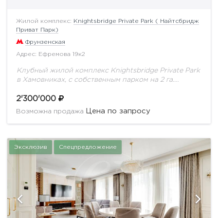
Жилой комплекс:
Knightsbridge Private Park ( Найтсбридж
Приват Парк)
Фрунзенская
Адрес: Ефремова 19к2
Клубный жилой комплекс Knightsbridge Private Park
в Хамовниках, с собственным парком на 2 га.
Предлагается квартира с качественным ремонтом.
Планировка: кухня-столовая, гостиная, 4 спальни, 4
2'300'000
санузла, 4...
Цена по запросу
Возможна продажа
Эксклюзив
Спецпредложение