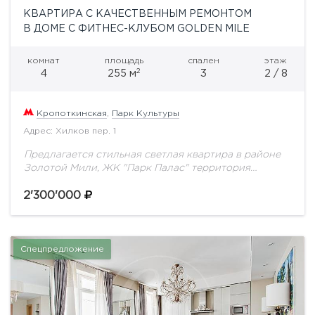
КВАРТИРА С КАЧЕСТВЕННЫМ РЕМОНТОМ
В ДОМЕ С ФИТНЕС-КЛУБОМ GOLDEN MILE
комнат
площадь
спален
этаж
2
4
255 м
3
2 / 8
Кропоткинская
,
Парк Культуры
Адрес: Хилков пер. 1
Предлагается стильная светлая квартира в районе
Золотой Мили, ЖК "Парк Палас" территория
комплекса закрыта , двор без машин, подземная
парковка, автомойка, фитнес-клубПросторная
2'300'000
гостиная, кухня, мастер-спальня с ванной...
Спецпредложение