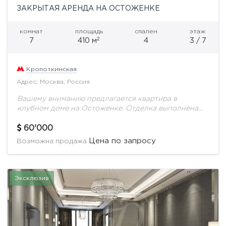
ЗАКРЫТАЯ АРЕНДА НА ОСТОЖЕНКЕ
комнат
площадь
спален
этаж
2
7
410 м
4
3 / 7
Кропоткинская
Адрес: Москва, Россия
Вашему вниманию предлагается квартира в
клубном доме на Остоженке. Отделка выполнена
известным мировым дизайнером. Функциональная
планировка включает в себя просторную гостиную-
60'000
столовую, 4 спальные комнаты, кабинет, помещения
Цена по запросу
Возможна продажа
для...
Эксклюзив