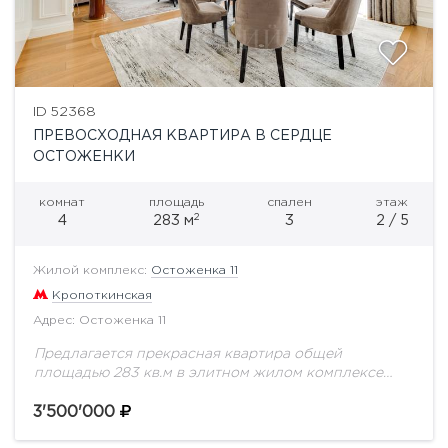
ID 52368
ПРЕВОСХОДНАЯ КВАРТИРА В СЕРДЦЕ
ОСТОЖЕНКИ
комнат
площадь
спален
этаж
2
4
283 м
3
2 / 5
Жилой комплекс:
Остоженка 11
Кропоткинская
Адрес: Остоженка 11
Предлагается прекрасная квартира общей
площадью 283 кв.м в элитном жилом комплексе
класса de luxe "Остоженка 11", расположенном в
самом престижном квартале Москвы - "Золотой
3'500'000
миле". Квартира после...