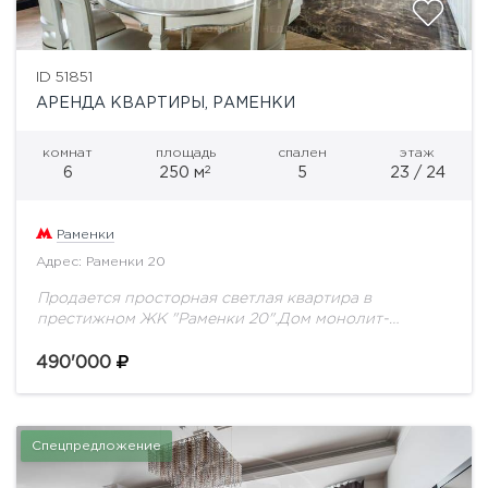
ID 51851
АРЕНДА КВАРТИРЫ, РАМЕНКИ
комнат
площадь
спален
этаж
2
6
250 м
5
23 / 24
Раменки
Адрес: Раменки 20
Продается просторная светлая квартира в
престижном ЖК "Раменки 20".Дом монолит-
кирпичный, построен в 2006 году, в зеленом районе
Москвы. Огороженная территория,
490'000
видеонаблюдение по всей территории, КПП, вход в...
Спецпредложение