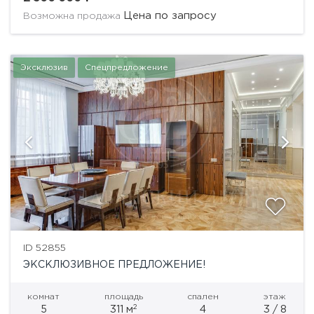
от просторной гостиной, приватную зону,
Цена по запросу
Возможна продажа
состоящую из двух...
Эксклюзив
Спецпредложение
ID 52855
ЭКСКЛЮЗИВНОЕ ПРЕДЛОЖЕНИЕ!
комнат
площадь
спален
этаж
2
5
311 м
4
3 / 8