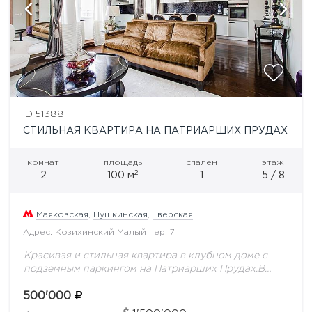
ID 51388
СТИЛЬНАЯ КВАРТИРА НА ПАТРИАРШИХ ПРУДАХ
комнат
площадь
спален
этаж
2
2
100 м
1
5 / 8
Маяковская
,
Пушкинская
,
Тверская
Адрес: Козихинский Малый пер. 7
Красивая и стильная квартира в клубном доме с
подземным паркингом на Патриарших Прудах.В
квартире выполнен дорогостоящий ремонт по
индивидуальному проекту. планировка включает в
500'000
себя:Гостиную с обеденной зоной...