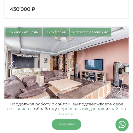
планировка: гостиная с выделенной зоной
кабинета, кухня, две спальни, одна из которых с
450'000
гардеробной и санузлом, полноценный санузел,...
Снижение цены
Эксклюзив
Спецпредложение
Продолжая работу с сайтом, вы подтверждаете свое
ID 8539
согласие
на обработку
персональных данных
и
файлов
cookie
.
ЛУЧШАЯ КВАРТИРА ОСТОЖЕНКИ
На карте
Фильтры
Хорошо
комнат
площадь
спален
этаж