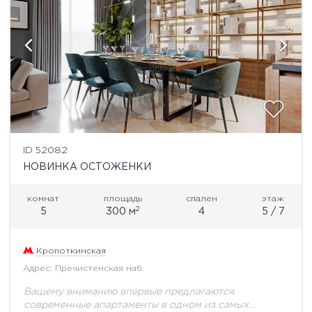
ID 52082
НОВИНКА ОСТОЖЕНКИ
комнат
площадь
спален
этаж
2
5
300 м
4
5 / 7
Кропоткинская
Адрес: Пречистенская наб.
Вашему вниманию впервые предлагаются
современные апартаменты в одном из самых