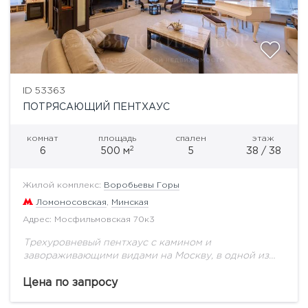
ID 53363
ПОТРЯСАЮЩИЙ ПЕНТХАУС
комнат
площадь
спален
этаж
2
6
500 м
5
38 / 38
Жилой комплекс:
Воробьевы Горы
Ломоносовская
,
Минская
Адрес: Мосфильмовская 70к3
Трехуровневый пентхаус с камином и
завораживающими видами на Москву, в одной из
самой престижной локаций. ЖК "Воробьевы Горы"
находится на западе Столицы, славится своей
Цена по запросу
экологией, так как...