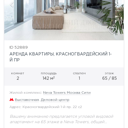
ID 52889
АРЕНДА КВАРТИРЫ, КРАСНОГВАРДЕЙСКИЙ 1-
Й ПР
комнат
площадь
спален
этаж
2
2
142 м
1
65 / 85
Жилой комплекс:
Neva Towers Москва Сити
Выставочная
,
Деловой центр
Адрес: Красногвардейский 1-й пр. 22 с2
Вашему вниманию предлагается угловой видовой
апартамент на 65 этаже в Neva Towers, общей
площадью 142 кв.м. Комфортная и функциональная