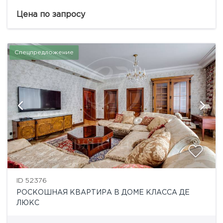
востребованных районов Остоженки. Выполнен
качественный ремонт по авторскому проекту
Цена по запросу
известного дизайнера. Присутствуют вся мебель и
техника, необходимые...
Спецпредложение
ID 52376
РОСКОШНАЯ КВАРТИРА В ДОМЕ КЛАССА ДЕ
ЛЮКС