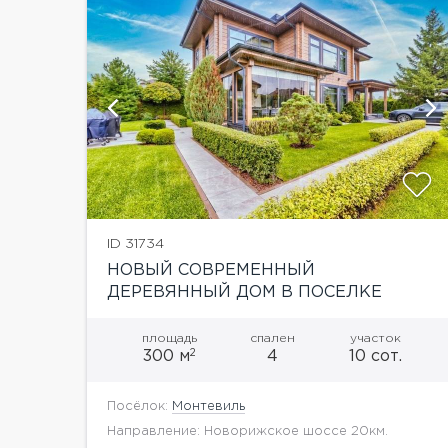
ий
ID 31734
НОВЫЙ СОВРЕМЕННЫЙ
ДЕРЕВЯННЫЙ ДОМ В ПОСЕЛКЕ
ПРЕМИУМ КЛАССА
площадь
спален
участок
2
300 м
4
10 сот.
Посёлок:
Монтевиль
Направление: Новорижское шоссе 20км.