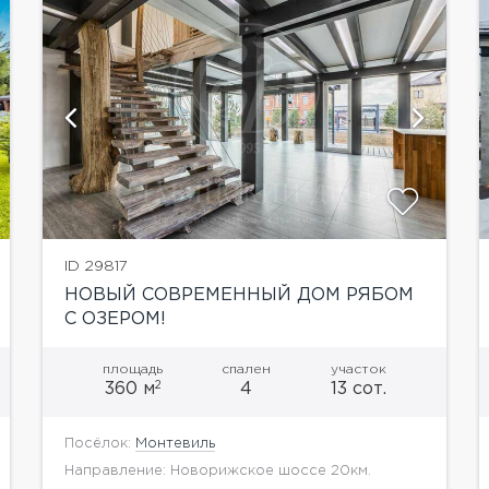
показать ещё 35 фотографий
ID 29817
НОВЫЙ СОВРЕМЕННЫЙ ДОМ РЯБОМ
С ОЗЕРОМ!
площадь
спален
участок
2
360 м
4
13 сот.
Посёлок:
Монтевиль
Направление: Новорижское шоссе 20км.