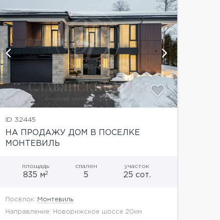
показать
ID 32445
НА ПРОДАЖУ ДОМ В ПОСЕЛКЕ
МОНТЕВИЛЬ
площадь
спален
участок
2
835 м
5
25 сот.
Посёлок:
Монтевиль
Направление: Новорижское шоссе 20км.