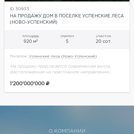
ID 30933
НА ПРОДАЖУ ДОМ В ПОСЕЛКЕ УСПЕНСКИЕ ЛЕСА
(НОВО-УСПЕНСКИЙ)
площадь
спален
участок
2
920 м
5
20 сот.
Посёлок:
Успенские леса (Ново-Успенский)
На продажу предлагается современная вилла,
расположенная на престижном направлении
Подмосковья в закрытом камерном поселке.
Уникальная архитектура и интерьеры от известного
1'200'000'000
архитектурного бюро. Великолепные
планировочные решения перетекают в...
О КОМПАНИИ