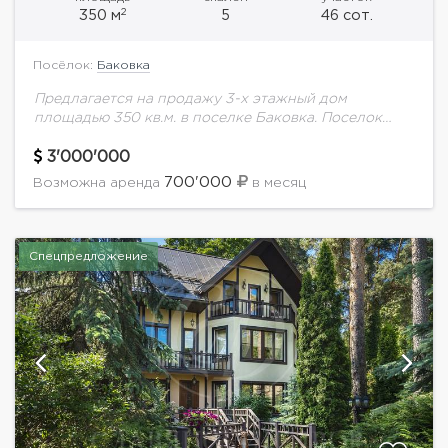
2
350 м
5
46 сот.
Посёлок:
Баковка
Предлагается на продажу 3-х этажный дом
площадью 350 кв.м. в поселке Баковка. Поселок
расположен рядом с Баковским лесопарком и
тренировочной базой ФК Локомотив, в 9 км от...
3'000'000
700'000
Возможна аренда
в месяц
Спецпредложение