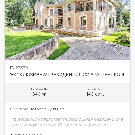
ID 27578
ЭКСКЛЮЗИВНАЯ РЕЗИДЕНЦИЯ СО SPA-ЦЕНТРОМ
площадь
участок
2
840 м
140 сот.
Посёлок:
Петрово-Дальнее
На продажу предлагается роскошная резиденция в
охраняемом поселке. Резиденция состоит из
основного дома площадью 840 кв.м, SPA центра