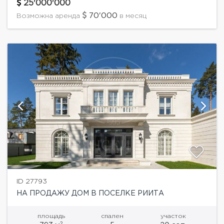
площадью 777 кв.м с большим крытым бассейном,
25'000'000
гаража с...
70'000
Возможна аренда
в месяц
ID 27793
НА ПРОДАЖУ ДОМ В ПОСЕЛКЕ РИИТА
площадь
спален
участок
2