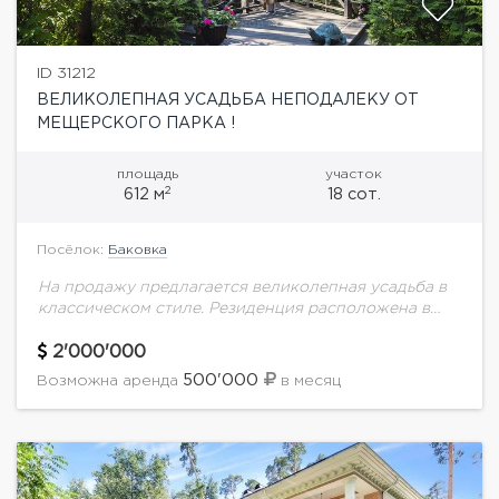
ID 31212
ВЕЛИКОЛЕПНАЯ УСАДЬБА НЕПОДАЛЕКУ ОТ
МЕЩЕРСКОГО ПАРКА !
площадь
участок
2
612 м
18 сот.
Посёлок:
Баковка
На продажу предлагается великолепная усадьба в
классическом стиле. Резиденция расположена в
непосредственной близости от Мещерского парка,
на лесном участке в 5 км от МКАД. В доме
2'000'000
выполнен...
500'000
Возможна аренда
в месяц