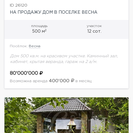
ID 26120
НА ПРОДАЖУ ДОМ В ПОСЕЛКЕ ВЕСНА
площадь
участок
2
500 м
12 сот.
Посёлок:
Весна
Дом 500 кв.м. на красивом участке. Каминный зал,
кабинет, крытая веранда, гараж на 2 а/м.
80'000'000
400'000
Возможна аренда
в месяц