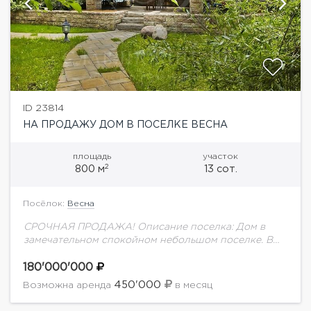
ID 23814
НА ПРОДАЖУ ДОМ В ПОСЕЛКЕ ВЕСНА
площадь
участок
2
800 м
13 сот.
Посёлок:
Весна
СРОЧНАЯ ПРОДАЖА! Описание поселка: Дом в
замечательном спокойном небольшом поселке. В
одной минуте езды супермаркет, ресторан
`Дворянское Гнездо` и `Каток.ru`. Описание дома:
180'000'000
Эклектичный дом. Отделка выполнена с...
450'000
Возможна аренда
в месяц