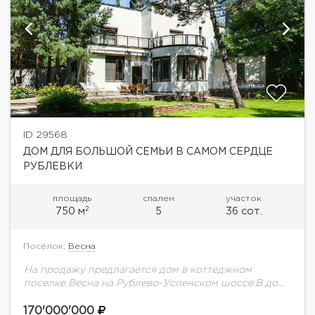
ID 29568
ДОМ ДЛЯ БОЛЬШОЙ СЕМЬИ В САМОМ СЕРДЦЕ
РУБЛЕВКИ
площадь
спален
участок
2
750 м
5
36 сот.
Посёлок:
Весна
На продажу предлагается дом в коттеджном
поселке Весна на Рублево-Успенском шоссе.В доме
выполнен дизайнерский ремонт, высокие потолки.
Грамотная планировка: 5 спален, гостиная с
170'000'000