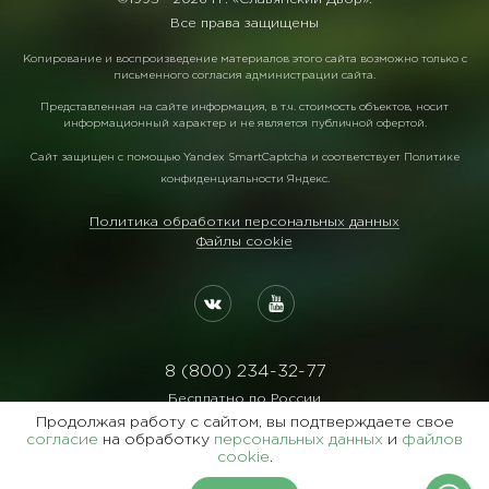
Все права защищены
Копирование и воспроизведение материалов этого сайта возможно только с
письменного согласия администрации сайта.
Представленная на сайте информация, в т.ч. стоимость объектов, носит
информационный характер и не является публичной офертой.
Сайт защищен с помощью
Yandex SmartCaptcha
и соответствует
Политике
конфиденциальности Яндекс
.
Политика обработки персональных данных
Файлы cookie
8 (800) 234-32-77
Бесплатно по России
Продолжая работу с сайтом, вы подтверждаете свое
Реквизиты:
согласие
на обработку
персональных данных
и
файлов
ООО Агентство "Славянский Двор"
cookie
.
ИНН:7729122105 ОГРН:1027700102473