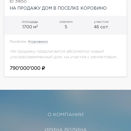
ID 31650
НА ПРОДАЖУ ДОМ В ПОСЕЛКЕ КОРОВИНО
площадь
спален
участок
2
1700 м
5
46 сот.
Посёлок:
Коровино
На продажу предлагается абсолютно новый
ультрасовременный дом, на участке с реликтовым
лесом. Планировка дома:1 этаж: Холл, гардеробная,
гостиная с камином, зимний сад, столовая, кухня,
790'000'000
рабочая кухня, кладовая,...
О КОМПАНИИ
ИРИНА ВОЛИНА