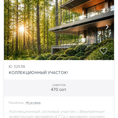
ID 32538
КОЛЛЕКЦИОННЫЙ УЧАСТОК!
участок
470 сот.
Посёлок:
Жуковка
Коллекционный сосновый участок с безупречным
живописным рельефом.4,7 Га с вековыми соснами -