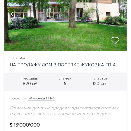
ID 23441
НА ПРОДАЖУ ДОМ В ПОСЕЛКЕ ЖУКОВКА ГП-4
площадь
спален
участок
2
820 м
5
120 сот.
Посёлок:
Жуковка ГП-4
Описание дома: На продажу предлагается особняк
на лесном участке в стародачном месте. В доме
панорамное остекление, бассейн, сауна,
тренажерный зал, 5 спален, 5 с/у. Выполнена
13'000'000
качественная отделка...