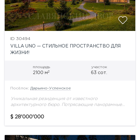
ID 30494
VILLA UNO — СТИЛЬНОЕ ПРОСТРАНСТВО ДЛЯ
ЖИЗНИ!
площадь
участок
2
2100 м
63 сот.
Посёлок:
Дарьино-Успенское
Уникальная резиденция от известного
архитектурного бюро. Потрясающие панорамные
виды и продуманное пространство делают этот
проект уникальным на рынке загородной
28'000'000
недвижимости. Первый этаж отведен под
общественные пространства с...