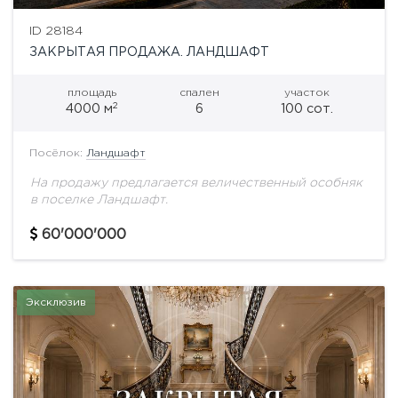
ID 28184
ЗАКРЫТАЯ ПРОДАЖА. ЛАНДШАФТ
площадь
спален
участок
2
4000 м
6
100 сот.
Посёлок:
Ландшафт
На продажу предлагается величественный особняк
в поселке Ландшафт.
60'000'000
Эксклюзив