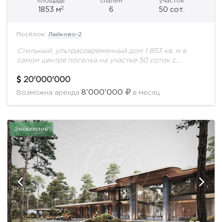
площадь
спален
участок
2
1853 м
6
50 сот.
Посёлок:
Лайково-2
Стильный, ультрасовременный дом 1 853 кв. м в
самом центре поселка на участке 50 соток с
ландшафтным дизайном. Охраняемая территория.
Все соседи построены. Поселок с удобной
20'000'000
транспортной...
8'000'000
Возможна аренда
в месяц
Эксклюзив