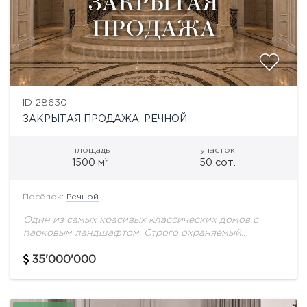
ID 28630
ЗАКРЫТАЯ ПРОДАЖА. РЕЧНОЙ
площадь
участок
2
1500 м
50 сот.
Посёлок:
Речной
Один из самых красивых классических домов с
парковым ландшафтом. Строго охраняемый
посёлок на берегу Москва-реки. Уникальная
отделка интерьеров, натуральные материалы,
35'000'000
мрамор. Просторная светлая гостиная, а комнаты
продуманы...