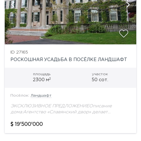
ID 27165
РОСКОШНАЯ УСАДЬБА В ПОСЁЛКЕ ЛАНДШАФТ
площадь
участок
2
2300 м
50 сот.
Посёлок:
Ландшафт
ЭКСКЛЮЗИВНОЕ ПРЕДЛОЖЕНИЕОписание
дома:Агентство «Славянский двор» делает
эксклюзивное предложение – продажа уникального
загородного дома в Жуковке -в лучшем поселке
19'500'000
Рублево-Успенского шоссе. Потрясающий по своей
красоте и масштабности дом...