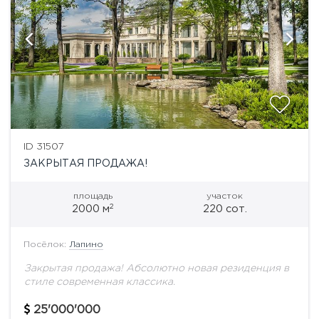
ID 31507
ЗАКРЫТАЯ ПРОДАЖА!
площадь
участок
2
2000 м
220 сот.
Посёлок:
Лапино
Закрытая продажа! Абсолютно новая резиденция в
стиле современная классика.
25'000'000