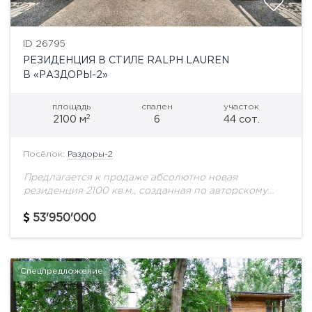
ID 26795
РЕЗИДЕНЦИЯ В СТИЛЕ RALPH LAUREN
В «РАЗДОРЫ-2»
площадь
спален
участок
2
2100 м
6
44 сот.
Посёлок:
Раздоры-2
Предлагается к продаже абсолютно новая
резиденция 2100 кв.м., созданная по авторскому
проекту в лучших традициях классической
архитектуры с интерьером в эстетике Ralph Lauren.
53'950'000
Дом для тех, кто...
Спецпредложение