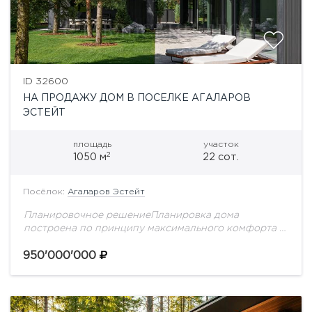
ID 32600
НА ПРОДАЖУ ДОМ В ПОСЕЛКЕ АГАЛАРОВ
ЭСТЕЙТ
площадь
участок
2
1050 м
22 сот.
Посёлок:
Агаларов Эстейт
Планировочное решениеПланировка дома
построена по принципу максимального комфорта и
приватности: общественные пространства для
встреч и отдыха расположены на первом этаже, а
950'000'000
приватная семейная зона полностью вынесена на...