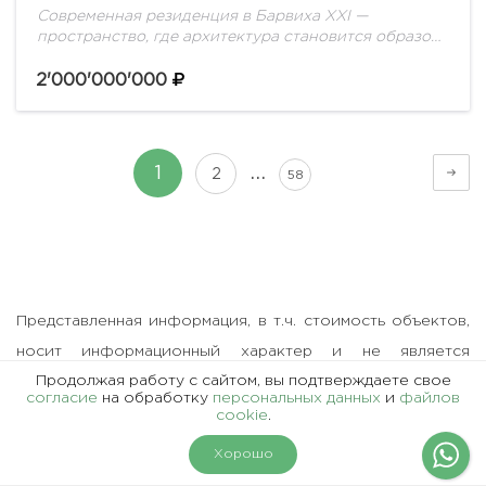
Современная резиденция в Барвиха XXI —
пространство, где архитектура становится образом
жизни.В одном из самых закрытых и престижных
поселков Рублёво-Успенского шоссе представлена
2'000'000'000
резиденция площадью 1 678 кв.м.,...
…
1
2
58
Представленная информация, в т.ч. стоимость объектов,
носит информационный характер и не является
Продолжая работу с сайтом, вы подтверждаете свое
публичной офертой.
согласие
на обработку
персональных данных
и
файлов
cookie
.
На карте
Фильтры
Хорошо