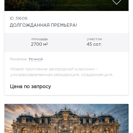
ID 31608
ДОЛГОЖДАННАЯ ПРЕМЬЕРА!
площадь
участок
2
2700 м
45 сот.
Посёлок:
Речной
Новое прочтение загородной классики -
ультрасовременная резиденция, созданная для
большой семьи!
Цена по запросу