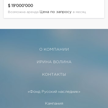
от МКАД по Рублево-успенскому шоссе в
охраняемом поселке Николино.Дом 2000 кв.м. с
19'000'000
эксклюзивным ремонтом...
Цена по запросу
Возможна аренда
в месяц
О КОМПАНИИ
ИРИНА ВОЛИНА
КОНТАКТЫ
«Фонд Русский наследник»
Кампания