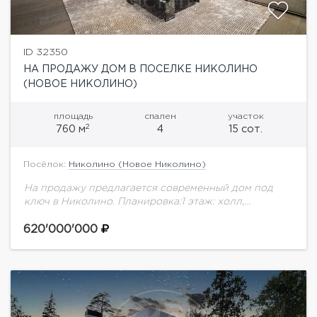
ID 32350
НА ПРОДАЖУ ДОМ В ПОСЕЛКЕ НИКОЛИНО
(НОВОЕ НИКОЛИНО)
площадь
спален
участок
2
760 м
4
15 сот.
Посёлок:
Николино (Новое Николино)
На продажу предлагается современный дом под
ключ в Николино. Планировка:1 этаж: холл,
гардеробная, гостиная-столовая-кухня с выходом
на террасу, спальня с гардеробной и с/у, кладовая,
620'000'000
постирочная, блок для...