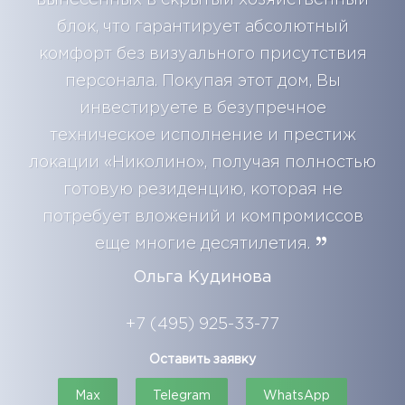
блок, что гарантирует абсолютный
комфорт без визуального присутствия
персонала. Покупая этот дом, Вы
инвестируете в безупречное
техническое исполнение и престиж
локации «Николино», получая полностью
готовую резиденцию, которая не
потребует вложений и компромиссов
еще многие десятилетия.
Ольга Кудинова
+7 (495) 925-33-77
Оставить заявку
Max
Telegram
WhatsApp