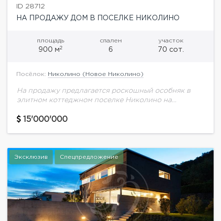
ID 28712
НА ПРОДАЖУ ДОМ В ПОСЕЛКЕ НИКОЛИНО
площадь
спален
участок
2
900 м
6
70 сот.
Посёлок:
Николино (Новое Николино)
На продажу предлагается роскошный особняк в
элитном коттеджном поселке Николино на
Рублево-Успенском шоссе. Дом расположен на
шикарном участке с красивым видом на лес. На
15'000'000
территории выполнен ландшафтный...
Эксклюзив
Спецпредложение