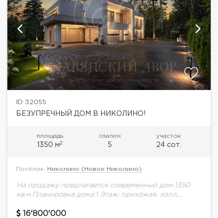
ID 32055
БЕЗУПРЕЧНЫЙ ДОМ В НИКОЛИНО!
площадь
спален
участок
2
1350 м
5
24 сот.
Посёлок:
Николино (Новое Николино)
На продажу предлагается современный дом 1350
кв.м.Планировка дома:1 Этаж: прихожая, холл,
санузел - 3 шт., гараж - 3 шт., спальня с
гардеробной и санузлом, гостиная, столовая,
16'800'000