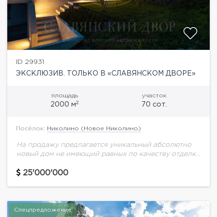
ID 29931
ЭКСКЛЮЗИВ. ТОЛЬКО В «СЛАВЯНСКОМ ДВОРЕ»
площадь
участок
2
2000 м
70 сот.
Посёлок:
Николино (Новое Николино)
На продажу предлагается уникальный абсолютно
новый дом не имеющий равных по качеству отделки
и дизайну. Дом отражает все последние тенденции
и удовлетворяет запросы самого взыскательного
25'000'000
клиента. Расположен...
Спецпредложение