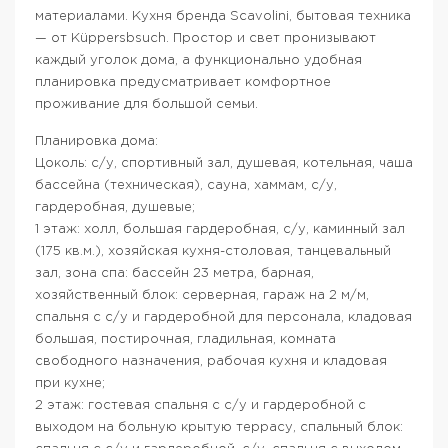
материалами. Кухня бренда Scavolini, бытовая техника
— от Küppersbsuch. Простор и свет пронизывают
каждый уголок дома, а функционально удобная
планировка предусматривает комфортное
проживание для большой семьи.
Планировка дома:
Цоколь: с/у, спортивный зал, душевая, котельная, чаша
бассейна (техническая), сауна, хаммам, с/у,
гардеробная, душевые;
1 этаж: холл, большая гардеробная, с/у, каминный зал
(175 кв.м.), хозяйская кухня-столовая, танцевальный
зал, зона спа: бассейн 23 метра, барная,
хозяйственный блок: серверная, гараж на 2 м/м,
спальня с с/у и гардеробной для персонала, кладовая
большая, постирочная, гладильная, комната
свободного назначения, рабочая кухня и кладовая
при кухне;
2 этаж: гостевая спальня с с/у и гардеробной с
выходом на больную крытую террасу, спальный блок: