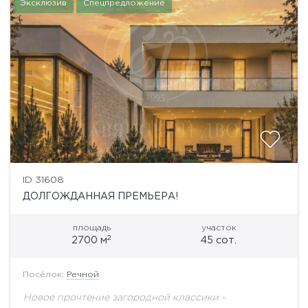
Эксклюзив
Спецпредложение
ID 31608
ДОЛГОЖДАННАЯ ПРЕМЬЕРА!
площадь
участок
2
2700 м
45 сот.
Посёлок:
Речной
Новое прочтение загородной классики -