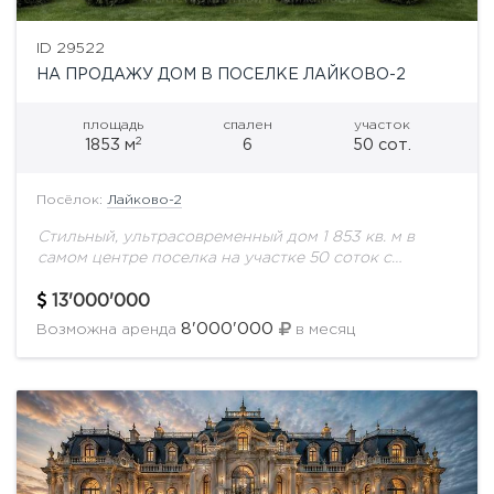
ID 29522
НА ПРОДАЖУ ДОМ В ПОСЕЛКЕ ЛАЙКОВО-2
площадь
спален
участок
2
1853 м
6
50 сот.
Посёлок:
Лайково-2
Стильный, ультрасовременный дом 1 853 кв. м в
самом центре поселка на участке 50 соток с
ландшафтным дизайном. Охраняемая территория.
Все соседи построены. Поселок с удобной
13'000'000
транспортной...
8'000'000
Возможна аренда
в месяц