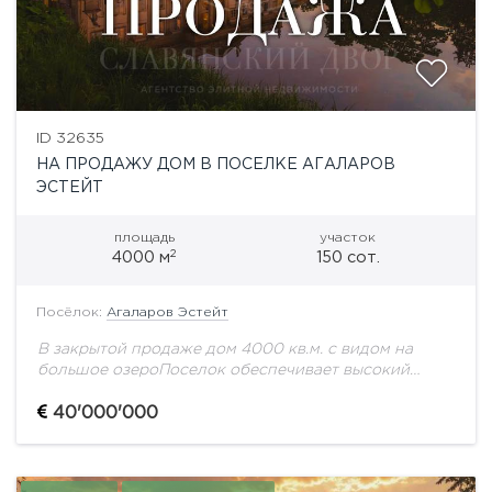
ID 32635
НА ПРОДАЖУ ДОМ В ПОСЕЛКЕ АГАЛАРОВ
ЭСТЕЙТ
площадь
участок
2
4000 м
150 сот.
Посёлок:
Агаларов Эстейт
В закрытой продаже дом 4000 кв.м. с видом на
большое озероПоселок обеспечивает высокий
уровень безопасности, приватность проживания,
развитую внутреннюю инфраструктуру и удобную
40'000'000
транспортную доступность. Здесь живут люди,...