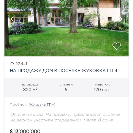
ID 23441
НА ПРОДАЖУ ДОМ В ПОСЕЛКЕ ЖУКОВКА ГП-4
площадь
спален
участок
2
820 м
5
120 сот.
Посёлок:
Жуковка ГП-4
Описание дома: На продажу предлагается особняк
на лесном участке в стародачном месте. В доме
панорамное остекление, бассейн, сауна,
тренажерный зал, 5 спален, 5 с/у. Выполнена
13'000'000