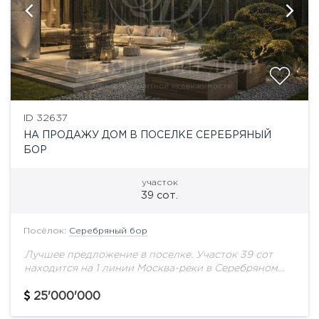
ID 32637
НА ПРОДАЖУ ДОМ В ПОСЕЛКЕ СЕРЕБРЯНЫЙ
БОР
участок
39 сот.
Посёлок:
Серебряный бор
Лучшее предложение в поселке. Участок 39 сот
находится на 1 линии Москва-реки в Серебряном
Бору. Земля в собственности.Все коммуникации,
газ.вода, электричество Есть разрешение на
25'000'000
строительство.- Основной вид...