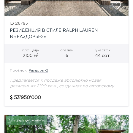
ID 26795
РЕЗИДЕНЦИЯ В СТИЛЕ RALPH LAUREN
В «РАЗДОРЫ-2»
площадь
спален
участок
2
2100 м
6
44 сот.
Посёлок:
Раздоры-2
Предлагается к продаже абсолютно новая
резиденция 2100 кв.м., созданная по авторскому
проекту в лучших традициях классической
архитектуры с интерьером в эстетике Ralph Lauren.
53'950'000
Дом для тех, кто...
Спецпредложение