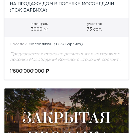
НА ПРОДАЖУ ДОМ В ПОСЕЛКЕ МОСОБЛДАЧИ
(ТСЖ БАРВИХА)
площадь
участок
2
3000 м
73 сот.
Посёлок:
Мособлдачи (ТСЖ Барвиха)
Предлагается к продаже резиденция в коттеджном
поселке Мособлдачи! Комплекс строений состоит
из основного дома без отделки, площадью 2634 м2,
на участке с вековыми соснами - 73 сотки....
1'600'000'000