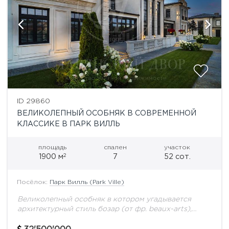
ID 29860
ВЕЛИКОЛЕПНЫЙ ОСОБНЯК В СОВРЕМЕННОЙ
КЛАССИКЕ В ПАРК ВИЛЛЬ
площадь
спален
участок
2
1900 м
7
52 сот.
Посёлок:
Парк Вилль (Park Ville)
Великолепный особняк в котором угадывается
архитектурный стиль бозар (от фр. beaux-arts),
сформировавшийся в начале XIX века и на
протяжении ста с лишним лет господствовавший в