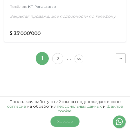
Посёлок:
КП Ромашково
Закрытая продажа. Все подробности по телефону.
35'000'000
…
1
2
59
Представленная информация, в т.ч. стоимость объектов,
Продолжая работу с сайтом, вы подтверждаете свое
носит информационный характер и не является
согласие
на обработку
персональных данных
и
файлов
cookie
.
публичной офертой.
На карте
Фильтры
Хорошо