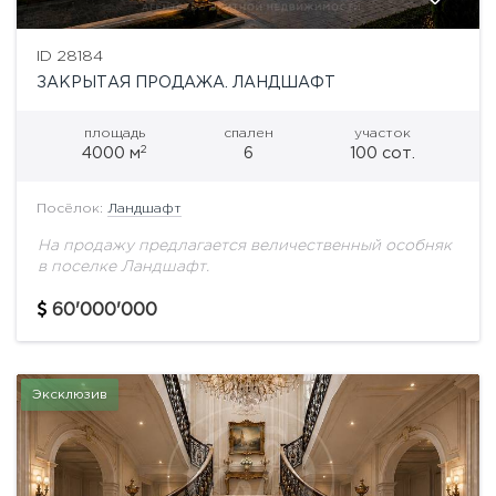
ID 28184
ЗАКРЫТАЯ ПРОДАЖА. ЛАНДШАФТ
площадь
спален
участок
2
4000 м
6
100 сот.
Посёлок:
Ландшафт
На продажу предлагается величественный особняк
в поселке Ландшафт.
60'000'000
Эксклюзив