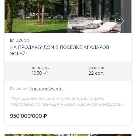
ID 32600
НА ПРОДАЖУ ДОМ В ПОСЕЛКЕ АГАЛАРОВ
ЭСТЕЙТ
площадь
участок
2
1050 м
22 сот.
Посёлок:
Агаларов Эстейт
Планировочное решениеПланировка дома
построена по принципу максимального комфорта и
приватности: общественные пространства для
встреч и отдыха расположены на первом этаже, а
950'000'000
приватная семейная зона полностью вынесена на...