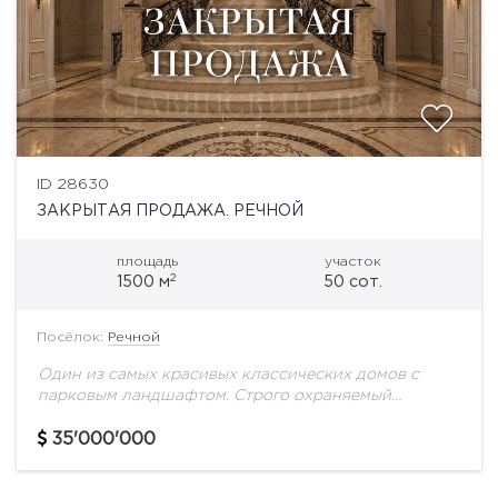
ID 28630
ЗАКРЫТАЯ ПРОДАЖА. РЕЧНОЙ
площадь
участок
2
1500 м
50 сот.
Посёлок:
Речной
Один из самых красивых классических домов с
парковым ландшафтом. Строго охраняемый
посёлок на берегу Москва-реки. Уникальная
отделка интерьеров, натуральные материалы,
35'000'000
мрамор. Просторная светлая гостиная, а комнаты
продуманы...