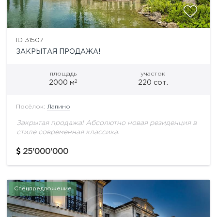
ID 31507
ЗАКРЫТАЯ ПРОДАЖА!
площадь
участок
2
2000 м
220 сот.
Посёлок:
Лапино
Закрытая продажа! Абсолютно новая резиденция в
стиле современная классика.
25'000'000
Спецпредложение