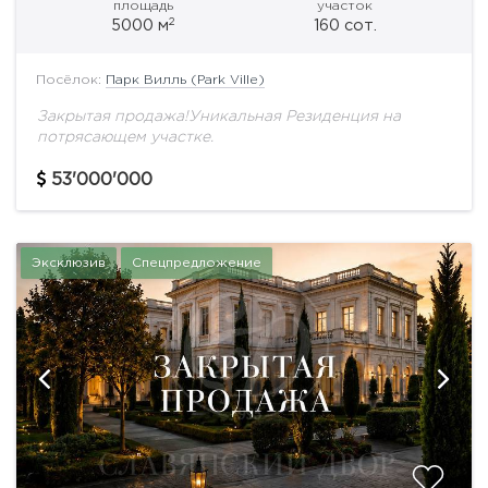
площадь
участок
2
5000 м
160 сот.
Посёлок:
Парк Вилль (Park Ville)
Закрытая продажа!Уникальная Резиденция на
потрясающем участке.
53'000'000
Эксклюзив
Спецпредложение