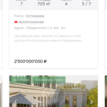
2
7
705 м
4
5 / 7
Район:
Остоженка
Кропоткинская
Адрес: Обыденский 2-й пер. 3с1
Доходный дом начала ХХ века в стиле
русский классицизм реконструирован
силами специалистов архитектурного бюро
"Остоженка" во главе с архитектором К. В.
Гладких в 1997 году.Фасад детально
восстановлен.Архитектурные...
2'500'000'000
Эксклюзив
Спецпредложение
показать ещё 13 фотографий