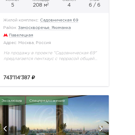
2
5
208 м
4
6 / 6
Жилой комплекс:
Садовническая 69
Район:
Замоскворечье, Якиманка
Павелецкая
Адрес: Москва, Россия
На продажу в проекте "Садовническая 69"
предлагается пентхаус с террасой общей
площадью 208 кв.м.Элитный клубный
квартал «Садовническая 69» на острове
Балчуг.Уникальный адрес в сердце Москвы
743'114'387
— первая...
Эксклюзив
Спецпредложение
показать