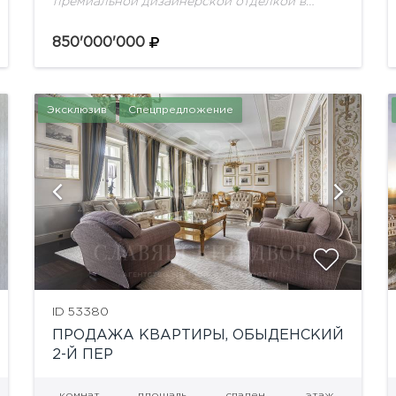
премиальной дизайнерской отделкой в
клубном доме Остоженки
850'000'000
Эксклюзив
Спецпредложение
показать ещё 16 фотографий
ID 53380
ПРОДАЖА КВАРТИРЫ, ОБЫДЕНСКИЙ
2-Й ПЕР
комнат
площадь
спален
этаж