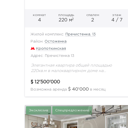
комнат
площадь
спален
этаж
2
4
220 м
2
4 / 7
Жилой комплекс:
Пречистенка, 13
Район:
Остоженка
Кропоткинская
Адрес: Пречистенка 13
Элегантная квартира общей площадью
220кв.м в малоквартирном доме на
Пречистенке 13, после полной
реконструкции с воссозданным фасадом
12'500'000
бывшего доходного дома начала XX века.
40'000
Возможна аренда
в месяц
Парадный подъезд, круглосуточная охрана,...
Эксклюзив
Спецпредложение