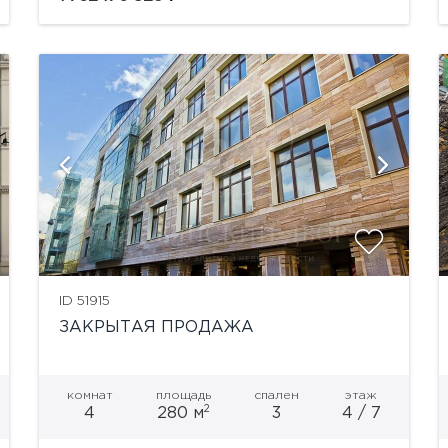
сразу в два центральных переулка Газетный...
показать ещё 9 фотографий
ID 51915
ЗАКРЫТАЯ ПРОДАЖА
комнат
площадь
спален
этаж
2
4
280 м
3
4 / 7