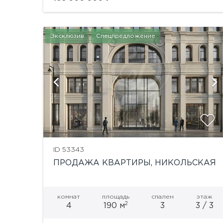
Эксклюзив
Спецпредложение
й
показать ещё 1 фотографию
ID 53343
ПРОДАЖА КВАРТИРЫ, НИКОЛЬСКАЯ
комнат
площадь
спален
этаж
2
4
190 м
3
3 / 3