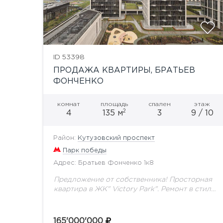
ID 53398
ПРОДАЖА КВАРТИРЫ, БРАТЬЕВ
ФОНЧЕНКО
комнат
площадь
спален
этаж
2
4
135 м
3
9 / 10
Район:
Кутузовский проспект
Парк победы
Адрес: Братьев Фонченко 1к8
Предложение от собственника! Просторная
квартира в ЖК" Victory Park". Ремонт в стиле
нео-классика. Три изолированные спальни,
каждая со своим сан.узлом и гардеробной
комнатами. Прямые виды на Парк-победы....
165'000'000