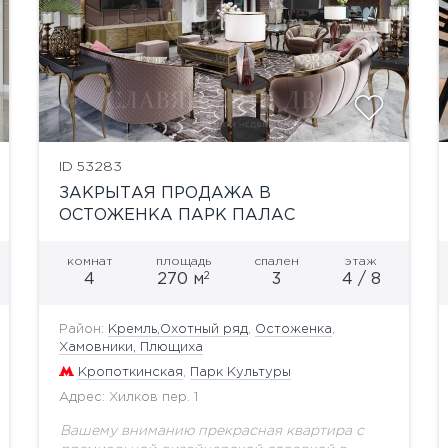
показать ещё 17 фотографий
ID 53283
ЗАКРЫТАЯ ПРОДАЖА В
ОСТОЖЕНКА ПАРК ПАЛАС
комнат
площадь
спален
этаж
2
4
270 м
3
4 / 8
Район:
Кремль,Охотный ряд
,
Остоженка
,
Хамовники, Плющиха
Кропоткинская
,
Парк Культуры
Адрес: Хилков пер. 1
Вашему вниманию прекрасная квартира с