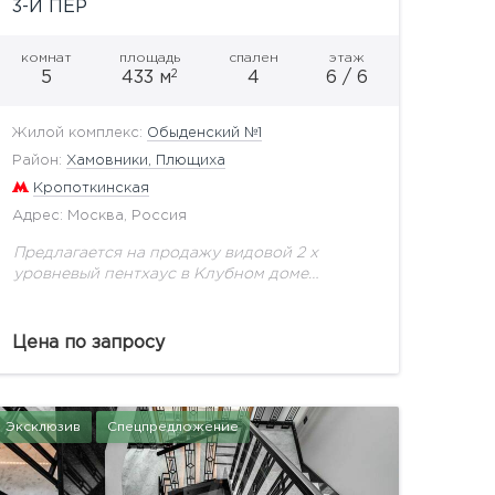
3-Й ПЕР
комнат
площадь
спален
этаж
2
5
433 м
4
6 / 6
Жилой комплекс:
Обыденский №1
Район:
Хамовники, Плющиха
Кропоткинская
Адрес: Москва, Россия
Предлагается на продажу видовой 2 х
уровневый пентхаус в Клубном доме
Обыденский №1 на 6 этаже общей площадью
433 кв.м.«Обыденский № 1»— самый
приватный дом в лучшей...
Цена по запросу
Эксклюзив
Спецпредложение