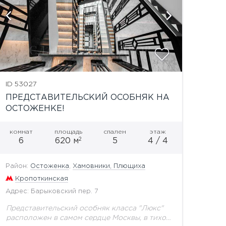
ID 53027
ПРЕДСТАВИТЕЛЬСКИЙ ОСОБНЯК НА
ОСТОЖЕНКЕ!
комнат
площадь
спален
этаж
2
6
620 м
5
4 / 4
Район:
Остоженка
,
Хамовники, Плющиха
Кропоткинская
Адрес: Барыковский пер. 7
Представительский особняк класса "Люкс"
расположен в самом сердце Москвы, в тихом