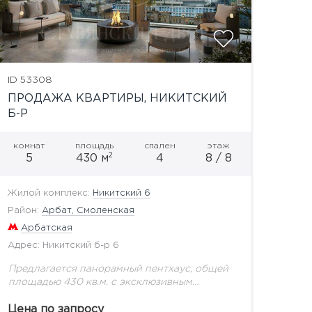
ID 53308
ПРОДАЖА КВАРТИРЫ, НИКИТСКИЙ
Б-Р
комнат
площадь
спален
этаж
2
5
430 м
4
8 / 8
Жилой комплекс:
Никитский 6
Район:
Арбат, Смоленская
Арбатская
Адрес: Никитский б-р 6
Предлагается панорамный пентхаус, общей
площадью 430 кв.м. с эксклюзивным
интерьером, дровяными камином и террасой
с видами на Кремль.«Никитский 6» – жилой
Цена по запросу