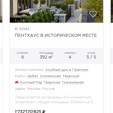
ID 52143
ПЕНТХАУС В ИСТОРИЧЕСКОМ МЕСТЕ
комнат
площадь
спален
этаж
2
6
392 м
4
5 / 5
Жилой комплекс:
Клубный дом в Газетном
Район:
Арбат, Смоленская
,
Тверской
Охотный Ряд
,
Тверская
,
Театральная
Адрес: Москва, Россия
Предлагается на продажу 6ти комнатный
апартамент общей площадью 392кв.м на 5
этаже.Знаковое место. Резиденция
расположена в тихом сквере и имеет выходы
1'732'170'825