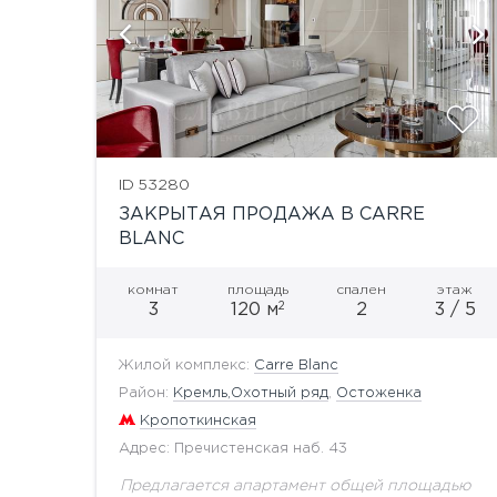
ID 53280
ЗАКРЫТАЯ ПРОДАЖА В CARRE
BLANC
комнат
площадь
спален
этаж
2
3
120 м
2
3 / 5
Жилой комплекс:
Carre Blanc
Район:
Кремль,Охотный ряд
,
Остоженка
Кропоткинская
Адрес: Пречистенская наб. 43
Предлагается апартамент общей площадью