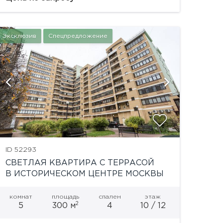
дом de luxe класса, расположенный в...
Эксклюзив
Спецпредложение
показат
ID 52293
СВЕТЛАЯ КВАРТИРА С ТЕРРАСОЙ
В ИСТОРИЧЕСКОМ ЦЕНТРЕ МОСКВЫ
комнат
площадь
спален
этаж
2
5
300 м
4
10 / 12