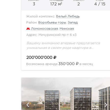
2
3
172 м
2
4 / 15
Жилой комплекс:
Белый Лебедь
Район:
Воробьевы горы
,
Запад
Ломоносовская
,
Минская
Адрес: Мичуринский пр-т 6 к3
Вашему вниманию впервые предлагается
уникальная в своем роде квартира в
престижном ЖК Белый лебедь. Выполнен
качественный ремонт с применением
200'000'000
натуральных дорогостоящих материалов.
350'000
Возможна аренда
в месяц
Идеальной планировкой предусмотрено:
кухня, полноценная...
ию