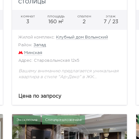
СТОЛИЦЫ
комнат
площадь
спален
этаж
2
3
160 м
2
7 / 23
Жилой комплекс:
Клубный дом Волынский
Район:
Запад
Минская
Адрес: Староволынская 12к5
Вашему вниманию предлагается уникальная
квартира в стиле "Ар-Деко" в ЖК
"Волынский". Функциональной планировкой
предусмотрено: просторный холл, кухня-
столовая, гостиная, детская комната, два
Цена по запросу
санузла, основная спальная комната с
вместительной...
Эксклюзив
Спецпредложение