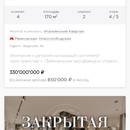
комнат
площадь
спален
этаж
2
4
170 м
2
4 / 5
Жилой комплекс:
Итальянский Квартал
Маяковская
,
Новослободская
Адрес: Фадеева 4а
Внимание к деталям на каждый сантиметр
пространства:— Премиальная эко-френдли отделка
с использованием американского ореха,
настоящего мха, слэба и настоящего древнего
330'000'000
аммонита.— Самая современная система умного
850'000
Возможна аренда
в месяц
дома: датчики...