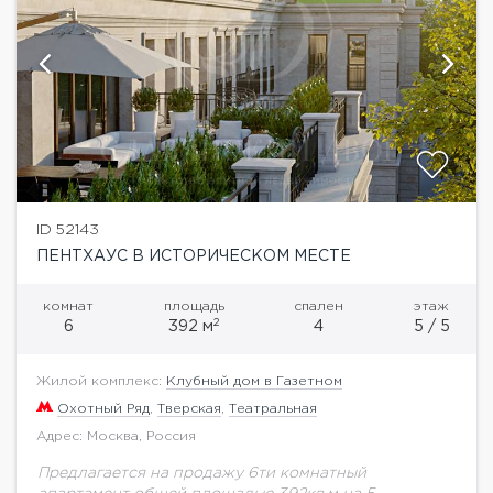
ID 52143
ПЕНТХАУС В ИСТОРИЧЕСКОМ МЕСТЕ
комнат
площадь
спален
этаж
2
6
392 м
4
5 / 5
Жилой комплекс:
Клубный дом в Газетном
Охотный Ряд
,
Тверская
,
Театральная
Адрес: Москва, Россия
Предлагается на продажу 6ти комнатный