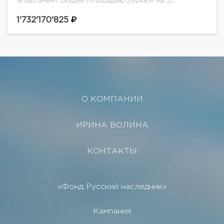
апартамент общей площадью 392кв.м на 5
этаже.Знаковое место. Резиденция расположена в
тихом сквере и имеет выходы сразу в два
1'732'170'825
центральных переулка Газетный...
О КОМПАНИИ
ИРИНА ВОЛИНА
КОНТАКТЫ
«Фонд Русский наследник»
Кампания