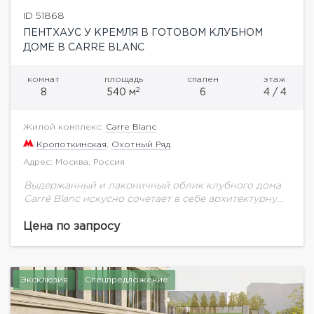
ID 51868
ПЕНТХАУС У КРЕМЛЯ В ГОТОВОМ КЛУБНОМ
ДОМЕ В CARRE BLANC
комнат
площадь
спален
этаж
2
8
540 м
6
4 / 4
Жилой комплекс:
Carre Blanc
Кропоткинская
,
Охотный Ряд
Адрес: Москва, Россия
Выдержанный и лаконичный облик клубного дома
Carré Blanc искусно сочетает в себе архитектурную
принадлежность к легендарному историческому
кварталу с собственной художественной
Цена по запросу
исключительностью. Выполненный из натурального
камня с...
Эксклюзив
Спецпредложение