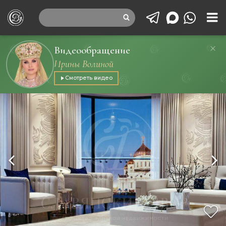
Видеообращение
Ирины Волиной
Смотреть видео