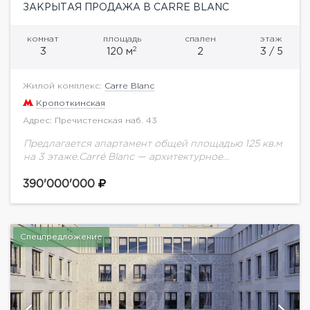
ЗАКРЫТАЯ ПРОДАЖА В CARRE BLANC
комнат
площадь
спален
этаж
2
3
120 м
2
3 / 5
Жилой комплекс:
Carre Blanc
Кропоткинская
Адрес: Пречистенская наб. 43
Предлагается апартамент общей площадью 125 кв.м
на 3 этаже.Carré Blanc — архитектурное
пространство, сочетающее в себе традиции и
инновации, идеальную своей простотой форму и
390'000'000
доведенное до совершенства...
Спецпредложение