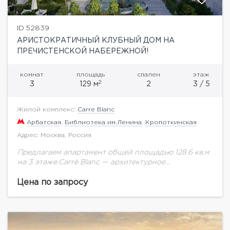
ID 52839
АРИСТОКРАТИЧНЫЙ КЛУБНЫЙ ДОМ НА
ПРЕЧИСТЕНСКОЙ НАБЕРЕЖНОЙ!
комнат
площадь
спален
этаж
2
3
129 м
2
3 / 5
Жилой комплекс:
Carre Blanc
Арбатская
,
Библиотека им.Ленина
,
Кропоткинская
Адрес: Москва, Россия
Предлагаем апартамент общей площадью 128.6 кв.м
на 3 этаже.Carré Blanc — архитектурное
пространство, сочетающее в себе традиции и
инновации, идеальную своей простотой форму и
Цена по запросу
доведенное до совершенства...