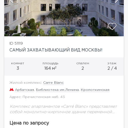
ID 51119
САМЫЙ ЗАХВАТЫВАЮЩИЙ ВИД МОСКВЫ!
комнат
площадь
спален
этаж
2
3
164 м
2
2 / 4
Жилой комплекс:
Carre Blanc
Арбатская
,
Библиотека им.Ленина
,
Кропоткинская
Адрес: Пречистенская наб. 43
Комплекс апартаментов «Carré Blanc» представляет
собой монолитно-кирпичное здание переменной
этажности. Застройщиком спроектированы
апартаменты с различными планировками — от
Цена по запросу