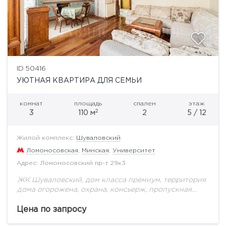
ID 50416
УЮТНАЯ КВАРТИРА ДЛЯ СЕМЬИ
комнат
площадь
спален
этаж
2
3
110 м
2
5 / 12
Жилой комплекс:
Шуваловский
Ломоносовская
,
Минская
,
Университет
Адрес: Ломоносовский пр-т 29к3
ЖК Шуваловский, дом класса премиум, территория
дома огорожена, охрана, консьерж, пропускная
система, двор без машин, подземный паркинг.
Квартира в классическом стиле, с удобной
Цена по запросу
планировкой: гостиная в едином...