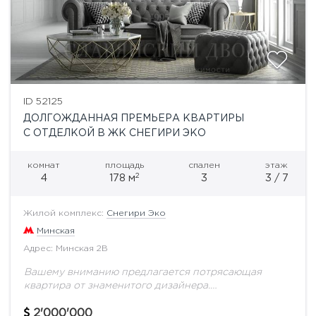
ID 52125
ДОЛГОЖДАННАЯ ПРЕМЬЕРА КВАРТИРЫ
С ОТДЕЛКОЙ В ЖК СНЕГИРИ ЭКО
комнат
площадь
спален
этаж
2
4
178 м
3
3 / 7
Жилой комплекс:
Снегири Эко
Минская
Адрес: Минская 2В
Вашему вниманию предлагается потрясающая
квартира от знаменитого дизайнера.
Функциональной планировкой предусмотрено:
гостиная-столовая, мастер спальня с гардеробной и
2'000'000