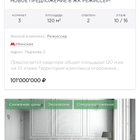
НОВОЕ ПРЕДЛОЖЕНИЕ В ЖК РЕЖИССЕР!
комнат
площадь
спален
этаж
2
3
120 м
2
10 / 16
Жилой комплекс:
Режиссер
Минская
Адрес: Пырьева 2
Предлагается квартира общей площадью 120 м.кв.
на 10 этаже.Территория комплекса огорожена,
охрана, подземный паркинг, презентабельная
входная группа, Стильная квартира с новым
101'000'000
ремонтом. просторная гостиная, спальня, два
сан.узла....
Снижение цены
Эксклюзив
Спецпредложение