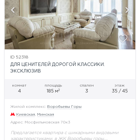
ID 52318
ДЛЯ ЦЕНИТЕЛЕЙ ДОРОГОЙ КЛАССИКИ.
ЭКСКЛЮЗИВ
комнат
площадь
спален
этаж
2
4
185 м
3
35 / 45
Жилой комплекс:
Воробьевы Горы
Киевская
,
Минская
Адрес: Мосфильмовская 70к3
Предлагается квартира с шикарными видовыми
характеристиками, в ЖК Воробьевы горы.