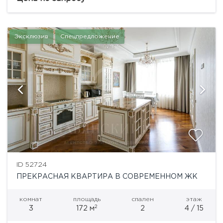
детская комната, два санузла, основная спальная
комната с вместительной...
Эксклюзив
Спецпредложение
ID 52724
ПРЕКРАСНАЯ КВАРТИРА В СОВРЕМЕННОМ ЖК
комнат
площадь
спален
этаж
2
3
172 м
2
4 / 15