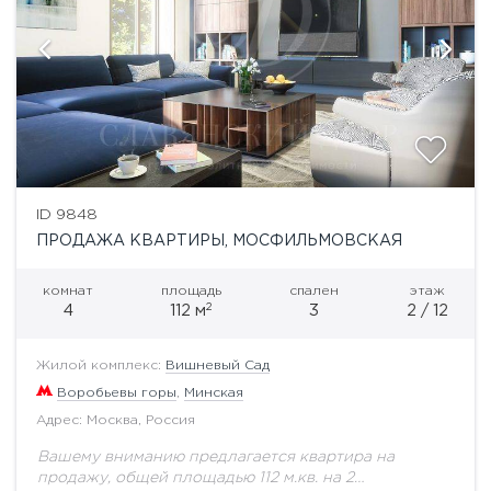
ID 9848
ПРОДАЖА КВАРТИРЫ, МОСФИЛЬМОВСКАЯ
комнат
площадь
спален
этаж
2
4
112 м
3
2 / 12
Жилой комплекс:
Вишневый Сад
Воробьевы горы
,
Минская
Адрес: Москва, Россия
Вашему вниманию предлагается квартира на
продажу, общей площадью 112 м.кв. на 2