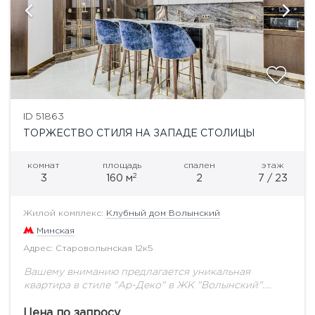
ID 51863
ТОРЖЕСТВО СТИЛЯ НА ЗАПАДЕ СТОЛИЦЫ
комнат
площадь
спален
этаж
2
3
160 м
2
7 / 23
Жилой комплекс:
Клубный дом Волынский
Минская
Адрес: Староволынская 12к5
Вашему вниманию предлагается уникальная
квартира в стиле "Ар-Деко" в ЖК "Волынский".
Функциональной планировкой предусмотрено:
просторный холл, кухня-столовая, гостиная,
Цена по запросу