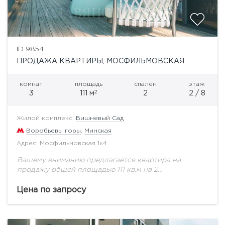
ID 9854
ПРОДАЖА КВАРТИРЫ, МОСФИЛЬМОВСКАЯ
комнат
площадь
спален
этаж
2
3
111 м
2
2 / 8
Жилой комплекс:
Вишневый Сад
Воробьевы горы
,
Минская
Адрес: Мосфильмовская 1к4
Вашему вниманию предлагается квартира на
продажу общей площадью 111 кв.м на 2
этаже.Жилой комплекс «Вишневый сад» включает
восемь клубных домов высотой от 8 до 12 этажей и...
Цена по запросу