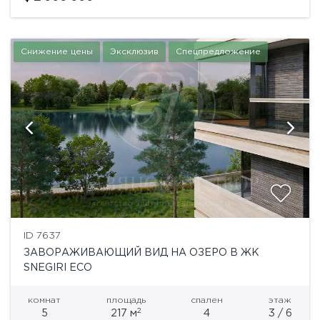
собственным санузлом, две дополнительные
спальные комнаты с санузлом, постирочная,
гардеробная...
Снижение цены
Эксклюзив
Спецпредложение
ID 7637
ЗАВОРАЖИВАЮЩИЙ ВИД НА ОЗЕРО В ЖК
SNEGIRI ECO
комнат
площадь
спален
этаж
2
5
217 м
4
3 / 6