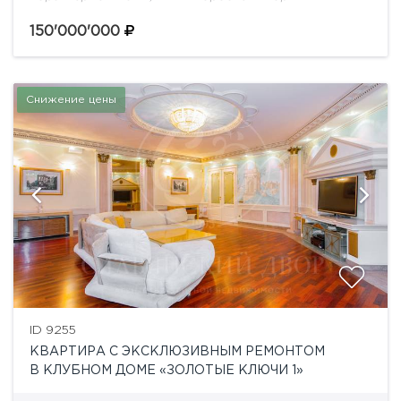
Территория комплекса закрыта имеет большую
территория и инфраструктуру для комфортного
150'000'000
проживания: салон красоты, фитнес клуб,
автомойку. Рядом...
Снижение цены
ID 9255
КВАРТИРА С ЭКСКЛЮЗИВНЫМ РЕМОНТОМ
В КЛУБНОМ ДОМЕ «ЗОЛОТЫЕ КЛЮЧИ 1»