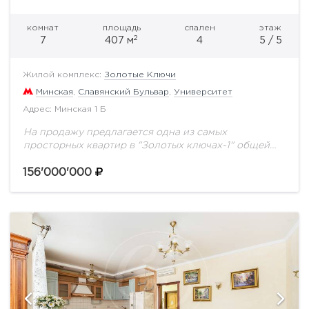
комнат
площадь
спален
этаж
2
7
407 м
4
5 / 5
Жилой комплекс:
Золотые Ключи
Минская
,
Славянский Бульвар
,
Университет
Адрес: Минская 1 Б
На продажу предлагается одна из самых
просторных квартир в "Золотых ключах-1" общей
площадью 407 кв.м. Всего одна квартира на этаже.
Спланировано: гостиная, четыре спальни, кабинет,
156'000'000
домашний кинотеатр,...