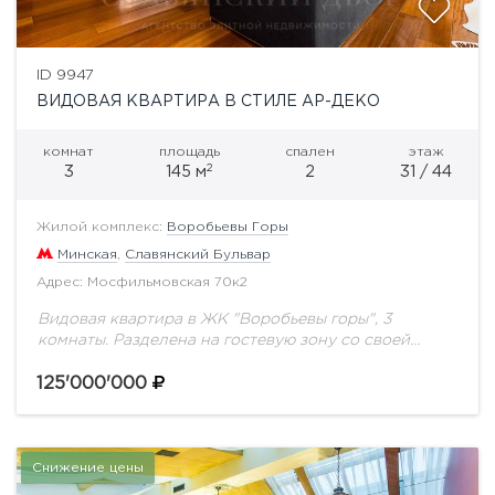
ID 9947
ВИДОВАЯ КВАРТИРА В СТИЛЕ АР-ДЕКО
комнат
площадь
спален
этаж
2
3
145 м
2
31 / 44
Жилой комплекс:
Воробьевы Горы
Минская
,
Славянский Бульвар
Адрес: Мосфильмовская 70к2
Видовая квартира в ЖК "Воробьевы горы", 3
комнаты. Разделена на гостевую зону со своей
спальней,гардеробной и санузлом и хозяйскую
.Огромная зона гостиной,совмещенной с кухней.
125'000'000
Везде только итальянская...
Снижение цены