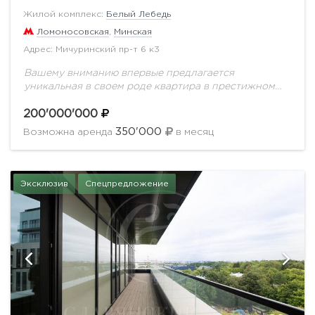
Жилой комплекс:
Белый Лебедь
Ломоносовская
,
Минская
Адрес: Мичуринский пр-т 6 к3
Вашему вниманию впервые предлагается
уникальная в своем роде квартира в престижном
ЖК Белый лебедь. Выполнен качественный ремонт
с применением натуральных дорогостоящих
200'000'000
материалов. Идеальной планировкой
350'000
Возможна аренда
в месяц
предусмотрено: кухня, полноценная...
Эксклюзив
Спецпредложение