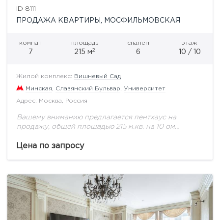
ID 8111
ПРОДАЖА КВАРТИРЫ, МОСФИЛЬМОВСКАЯ
комнат
площадь
спален
этаж
2
7
215 м
6
10 / 10
Жилой комплекс:
Вишневый Сад
Минская
,
Славянский Бульвар
,
Университет
Адрес: Москва, Россия
Вашему вниманию предлагается пентхаус на
продажу, общей площадью 215 м.кв. на 10 ом
этаже.Жилой комплекс «Вишневый сад» включает
восемь клубных домов высотой от 8 до 12 этажей...
Цена по запросу