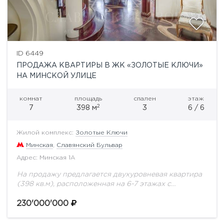
ID 6449
ПРОДАЖА КВАРТИРЫ В ЖК «ЗОЛОТЫЕ КЛЮЧИ»
НА МИНСКОЙ УЛИЦЕ
комнат
площадь
спален
этаж
2
7
398 м
3
6 / 6
Жилой комплекс:
Золотые Ключи
Минская
,
Славянский Бульвар
Адрес: Минская 1А
На продажу предлагается двухуровневая квартира
(398 кв.м), расположенная на 6-7 этажах с
дизайнерской отделкой в стиле Арт Нуво. В
квартире предусмотрено 4 спальни и кабинет. Два
230'000'000
действующих...