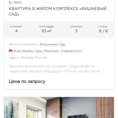
ID 9851
КВАРТИРА В ЖИЛОМ КОМПЛЕКСЕ «ВИШНЕВЫЙ
САД»
комнат
площадь
спален
этаж
2
4
113 м
3
8 / 8
Жилой комплекс:
Вишневый Сад
Воробьевы горы
,
Минская
,
Университет
Адрес: Москва, Россия
Вашему вниманию на продажу предлагается
квартира, общей площадью 113 м.кв. на восьмом
этаже.Жилой комплекс «Вишневый сад» включает
восемь клубных домов высотой от 8 до 12 этажей и...
Цена по запросу