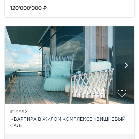
этаже.Жилой комплекс «Вишневый сад» включает
восемь клубных домов высотой от 8 до 12 этажей и...
120'000'000
ID 9852
КВАРТИРА В ЖИЛОМ КОМПЛЕКСЕ «ВИШНЕВЫЙ
САД»