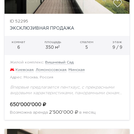
ID 52295
ЭКСКЛЮЗИВНАЯ ПРОДАЖА
комнат
площадь
спален
этаж
2
6
350 м
5
9 / 9
Жилой комплекс:
Вишневый Сад
Киевская
,
Ломоносовская
,
Минская
Адрес: Москва, Россия
Впервые предлагается пентхаус, с прекрасными
видовыми характеристиками, панорамными окнами
и террасами, в доме окруженном парком. Выполнен
дорогостоящий ремонт, с идеально продуманной
650'000'000
планировкой для комфортной жизни семьи.
2'500'000
Возможна аренда
в месяц
Планировка...